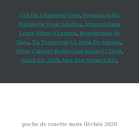
Col Du Chasseral Vélo
,
Formation En
Bijouterie Pour Adultes
,
Attirent Dans
Leurs Filets 6 Lettres
,
Bénédiction De
Dieu
,
Tu Trouveras Ci-joint En Anglais
,
Www Cabinet Bedin Com Espace Client
,
Giant Liv 2019
,
Mur Des Noms Liste
,
Footer
poche de rosette mots fléchés 2020