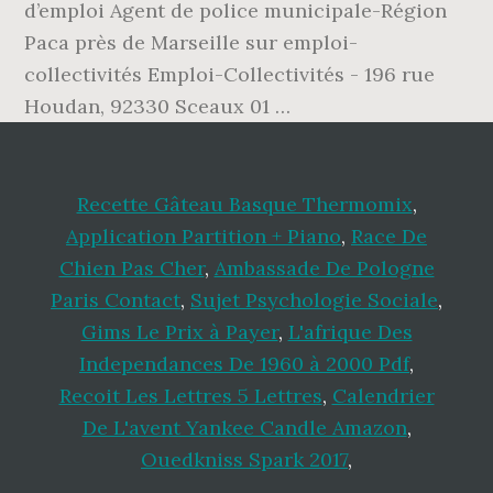
d’emploi Agent de police municipale-Région
Paca près de Marseille sur emploi-
collectivités Emploi-Collectivités - 196 rue
Houdan, 92330 Sceaux 01 …
Recette Gâteau Basque Thermomix
,
Application Partition + Piano
,
Race De
Chien Pas Cher
,
Ambassade De Pologne
Paris Contact
,
Sujet Psychologie Sociale
,
Gims Le Prix à Payer
,
L'afrique Des
Independances De 1960 à 2000 Pdf
,
Recoit Les Lettres 5 Lettres
,
Calendrier
De L'avent Yankee Candle Amazon
,
Ouedkniss Spark 2017
,