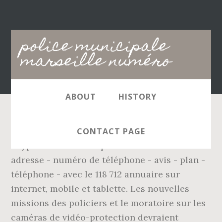
Main
police municipale
navigation
marseille numéro
ABOUT
HISTORY
Police Municipale - place Louis Julien, 13124
CONTACT PAGE
Peypin - Services de police - 0680993412 -
adresse - numéro de téléphone - avis - plan -
téléphone - avec le 118 712 annuaire sur
internet, mobile et tablette. Les nouvelles
missions des policiers et le moratoire sur les
caméras de vidéo-protection devraient