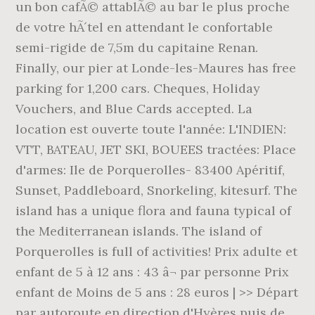
un bon cafÃ© attablÃ© au bar le plus proche
de votre hÃ´tel en attendant le confortable
semi-rigide de 7,5m du capitaine Renan.
Finally, our pier at Londe-les-Maures has free
parking for 1,200 cars. Cheques, Holiday
Vouchers, and Blue Cards accepted. La
location est ouverte toute l'année: L'INDIEN:
VTT, BATEAU, JET SKI, BOUEES tractées: Place
d'armes: Ile de Porquerolles- 83400 Apéritif,
Sunset, Paddleboard, Snorkeling, kitesurf. The
island has a unique flora and fauna typical of
the Mediterranean islands. The island of
Porquerolles is full of activities! Prix adulte et
enfant de 5 à 12 ans : 43 â¬ par personne Prix
enfant de Moins de 5 ans : 28 euros | >> Départ
par autoroute en direction d'Hyères puis de