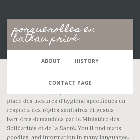
Main
porquerolles en
navigation
bateau privé
ABOUT
HISTORY
Pour assurer la sécurité de nos passagers,
CONTACT PAGE
comme de nos équipes, nous avons mis en
place des mesures d'hygiène spécifiques en
respects des règles sanitaires et gestes
barrières demandées par le Ministère des
Solidarités et de la Santé. You'll find maps,
goodies, and information in many languages.