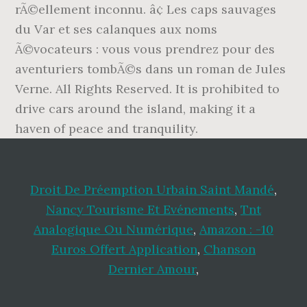
Droit De Préemption Urbain Saint Mandé
,
Nancy Tourisme Et Evénements
,
Tnt
Analogique Ou Numérique
,
Amazon : -10
Euros Offert Application
,
Chanson
Dernier Amour
,