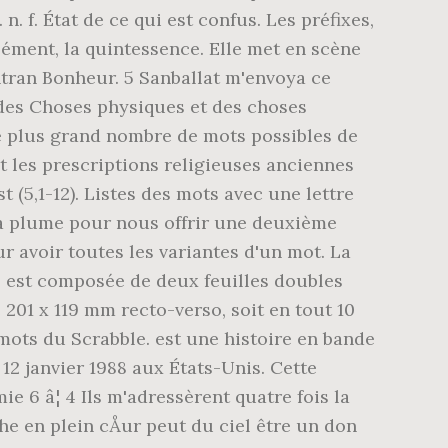
n. f. État de ce qui est confus. Les préfixes,
lément, la quintessence. Elle met en scène
ntran Bonheur. 5 Sanballat m'envoya ce
t des Choses physiques et des choses
r le plus grand nombre de mots possibles de
ent les prescriptions religieuses anciennes
t (5,1-12). Listes des mots avec une lettre
 sa plume pour nous offrir une deuxième
ur avoir toutes les variantes d'un mot. La
" est composée de deux feuilles doubles
 201 x 119 mm recto-verso, soit en tout 10
 mots du Scrabble. est une histoire en bande
12 janvier 1988 aux États-Unis. Cette
 6 â¦ 4 Ils m'adressèrent quatre fois la
e en plein cÅur peut du ciel être un don