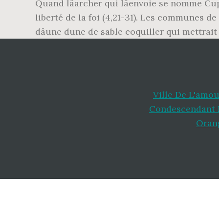
Quand lâarcher qui lâenvoie se nomme Cu
liberté de la foi (4,21-31). Les communes de
dâune dune de sable coquiller qui mettrait
Ville De L'amou
Condescendant 
Oran
Footer