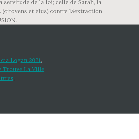
servitude de la loi; celle de Sarah, la
(citoyens et élus) contre lâextraction
FUSION.
cia Logan 2021
,
 Trouve La Ville
ettres
,