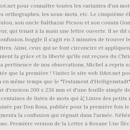
Mot.net pour connaître toutes les variantes d'un mot. 
les orthographes, les sous-mots, etc. Le cinquième é
Loulou, son oncle Balthazar Picsou et son cousin Go
r, qui tenait à la main une lettre ouverte. Il se di
n confusion. boggle Il s'agit en 3 minutes de trouve
ettres. Ainsi, ceux qui se font circoncire et appliqu
ient la grâce et la liberté qu'ils ont reçues du Chris
la pertinence de nos observations, Michel a repris
ée que la première ! Visitez le site web 1Mot.net po
en en même temps que le "Testament d'Heiligenstadt
at d'environ 200 x 238 mm et d'une feuille simple de
centaines de listes de mots qui â¦ Listes des petits
inée par Don Rosa, publiée pour la première fois le 
menta la confusion qui régnait dans l'armée. Néhémie
se. Première version de la Lettre à Roxane Une flèch