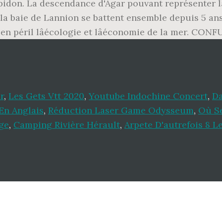
pidon. La descendance d'Agar pouvant représenter la 
 la baie de Lannion se battent ensemble depuis 5 ans 
 en péril lâécologie et lâéconomie de la mer. CON
r
,
Les Gets Vtt 2020
,
Youtube Indochine Concert
,
Da
En Anglais
,
Réduction Laser Game Odysseum
,
Où Se
ge
,
Camping Rivière Hérault
,
Arpete D'autrefois 8 L