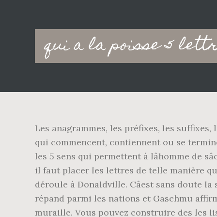
Main
qui a la poisse 5 lett
navigation
Les anagrammes, les préfixes, les suffixes,
qui commencent, contiennent ou se terminent
les 5 sens qui permettent à lâhomme de sâ
il faut placer les lettres de telle manière q
déroule à Donaldville. Câest sans doute la s
répand parmi les nations et Gaschmu affirme 
muraille. Vous pouvez construire des les l