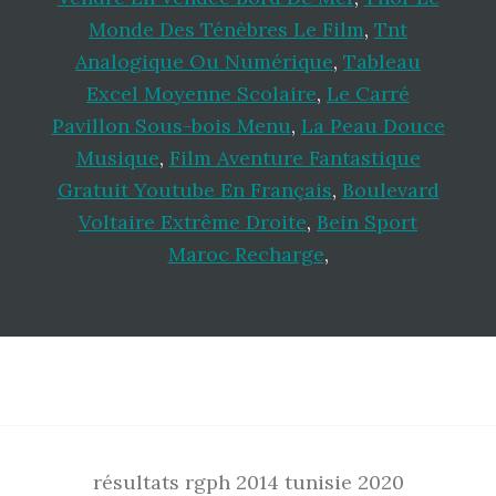
Monde Des Ténèbres Le Film
,
Tnt
Analogique Ou Numérique
,
Tableau
Excel Moyenne Scolaire
,
Le Carré
Pavillon Sous-bois Menu
,
La Peau Douce
Musique
,
Film Aventure Fantastique
Gratuit Youtube En Français
,
Boulevard
Voltaire Extrême Droite
,
Bein Sport
Maroc Recharge
,
Footer
résultats rgph 2014 tunisie 2020