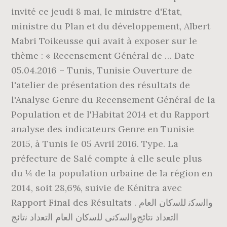
invité ce jeudi 8 mai, le ministre d'Etat,
ministre du Plan et du développement, Albert
Mabri Toikeusse qui avait à exposer sur le
thème : « Recensement Général de … Date
05.04.2016 – Tunis, Tunisie Ouverture de
l'atelier de présentation des résultats de
l'Analyse Genre du Recensement Général de la
Population et de l'Habitat 2014 et du Rapport
analyse des indicateurs Genre en Tunisie
2015, à Tunis le 05 Avril 2016. Type. La
préfecture de Salé compte à elle seule plus
du ¼ de la population urbaine de la région en
2014, soit 28,6%, suivie de Kénitra avec
Rapport Final des Résultats . ‫واﻟﺳﻛﻧ‬ ‫ﻟﻠﺳﻛﺎن‬ ‫اﻟﻌﺎم‬
‫اﻟﺗﻌداد‬ ‫ﻧﺗﺎﺋﺞ‬‫واﻟﺳﻛﻧﻰ‬ ‫ﻟﻠﺳﻛﺎن‬ ‫اﻟﻌﺎم‬ ‫اﻟﺗﻌداد‬ ‫ﻧﺗﺎﺋﺞ‬