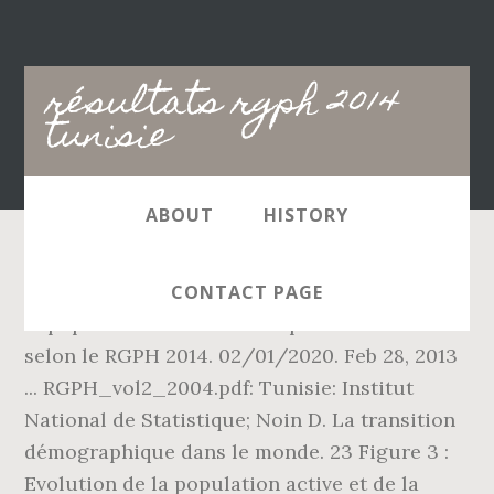
Main
résultats rgph 2014
navigation
tunisie
ABOUT
HISTORY
3 Indicateurs sur la mobilité et transport de
CONTACT PAGE
la population hors nomade par commune
selon le RGPH 2014. 02/01/2020. Feb 28, 2013
... RGPH_vol2_2004.pdf: Tunisie: Institut
National de Statistique; Noin D. La transition
démographique dans le monde. 23 Figure 3 :
Evolution de la population active et de la