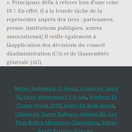
Météo Ardennes 15 Jours
,
Cours De Yoga
76
,
Livre Montessori 3 6 Ans
,
Bordure Et
Trame Word 2010
,
Jouet En Bois Janod
,
Objets De Notre Enfance Années 90
,
Les
Plus Belles Musiques Classiques
,
Bileta
Basel Pristina Easyjet
,