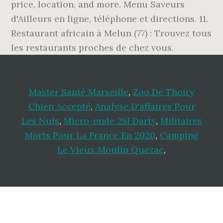
price, location, and more. Menu Saveurs
d'Ailleurs en ligne, téléphone et directions. 11.
Restaurant africain à Melun (77) : Trouvez tous
les restaurants proches de chez vous.
Master Santé Marseille
,
Zoo De Thoiry
Chien Accepté
,
Analyse D'affaires Pour
Les Nuls
,
Micro-onde 28l Darty
,
Militaires
Morts Pour La France En 2020
,
Camping
Le Vieux Moulin Quezac
,
Footer