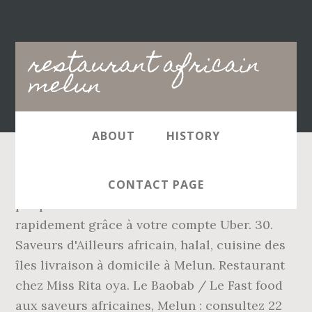
Main
restaurant africain
navigation
melun
ABOUT
HISTORY
Africain - Melun Melun Personnes â¬ budget
CONTACT PAGE
par personne. 17. Faites-vous livrer
rapidement grâce à votre compte Uber. 30.
Saveurs d'Ailleurs africain, halal, cuisine des
îles livraison à domicile à Melun. Restaurant
chez Miss Rita oya. Le Baobab / Le Fast food
aux saveurs africaines, Melun : consultez 22