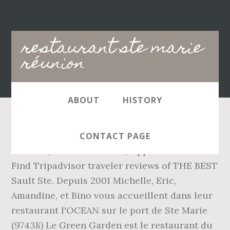
Main
restaurant ste marie
navigation
réunion
ABOUT
HISTORY
Marie Dinner Restaurants and search by price,
CONTACT PAGE
location, and more. Marie, Upper Peninsula:
Find Tripadvisor traveler reviews of THE BEST
Sault Ste. Depuis 2001 Michelle, Eric,
Amandine, et Bino vous accueillent dans leur
restaurant l'OCEAN sur le port de Ste Marie
(97438) Le Green Garden est le restaurant du