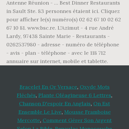
Antenne Réunion - … Best Dinner Restaurants
in Sault Ste. 83 personnes étaient ici. Cliquez
pour afficher le(s) numéro(s) 02 62 67 10 02 62
67 10 81. www.bsc.re. L'Azimut - 4 rue André
Lardy, 97438 Sainte Marie - Restaurants -
0262537980 - adresse - numéro de téléphone
- avis - plan - téléphone - avec le 118 712
annuaire sur internet, mobile et tablette.
Bracelet En Or Versace
,
Oxyde Mots
Fléchés
,
Plante Oléagineuse 6 Lettres
,
Chanson D'espoir En Anglais
,
On Est
Ensemble Le Live
,
Mousse Framboise
Mercotte
,
Comment Gérer Son Argent
Selon La Bible
,
Renaulac Monocouche