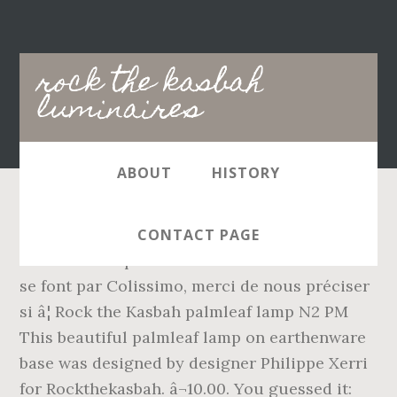
Main
rock the kasbah
navigation
luminaires
ABOUT
HISTORY
Directed by Barry Levinson. 18 nov. 2017 -
CONTACT PAGE
Moroccan inspiration. Add scene. Les envois
se font par Colissimo, merci de nous préciser
si â¦ Rock the Kasbah palmleaf lamp N2 PM
This beautiful palmleaf lamp on earthenware
base was designed by designer Philippe Xerri
for Rockthekasbah. â¬10.00. You guessed it: