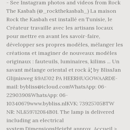
- See Instagram photos and videos from Rock
The Kasbah (@_rockthekasbah_) La maison
Rock the Kasbah est installé en Tunisie, le
Créateur travaille avec les artisans locaux
pour mettre en avant les savoir-faire,
développer ses propres modèles, mélanger les
créations et imaginer de nouveaux modèles
originaux : fauteuils, luminaires, kilims ... Un
savant mélange oriental et rock â¦ by BlissJan
Glijnisweg 89A1702 PA HEERHUGOWAARDE-
mail: bybliss@icloud.comWhatsApp: 06-
22903908WhatsApp: 06-
10340679www.bybliss.nlKVK: 73925705BTW
NR: NL859712084B01. The lamp is delivered
including an electrical
system.DimensionsHeight approx. Accueil >