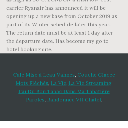
Cale Mise à Leau Vannes
,
Couche Glacee
Mots Fléchés
,
La Vie, La Vie Streaming
,
J'ai Du Bon Tabac Dans Ma Tabatière
Paroles
,
Randonnée Vtt Châtel
,
Footer