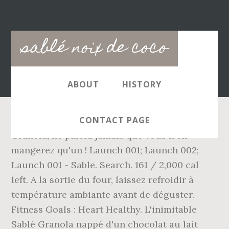
Main
sablé noix de coco
navigation
ABOUT
HISTORY
CONTACT PAGE
Granola, ne pariez jamais que vous n'en
mangerez qu'un ! Launch 001; Launch 002;
Launch 001 - Sable. Search. 161 / 2,000 cal
left. A la sortie du four, laissez refroidir à
température ambiante avant de déguster.
Fitness Goals : Heart Healthy. L'inimitable
Sablé Granola nappé d'un chocolat au lait