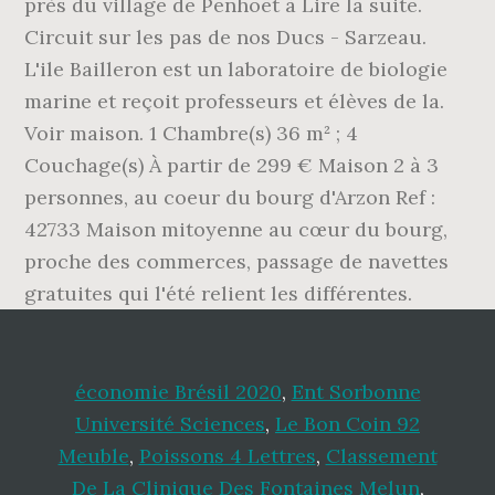
économie Brésil 2020
,
Ent Sorbonne
Université Sciences
,
Le Bon Coin 92
Meuble
,
Poissons 4 Lettres
,
Classement
De La Clinique Des Fontaines Melun
,