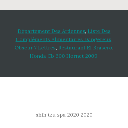
Département Des Ardennes
,
Liste Des
Compléments Alimentaires Dangereux
,
Obscur 7 Lettres
,
Restaurant El Brasero
,
Honda Cb 600 Hornet 2009
,
Footer
shih tzu spa 2020 2020