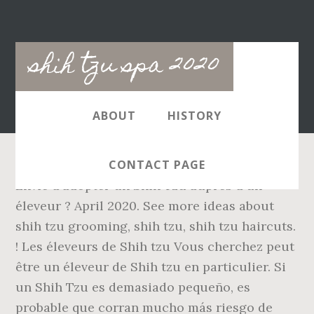
Main
shih tzu spa 2020
navigation
ABOUT
HISTORY
CONTACT PAGE
Envie d'adopter un Shih Tzu auprès d'un
éleveur ? April 2020. See more ideas about
shih tzu grooming, shih tzu, shih tzu haircuts.
! Les éleveurs de Shih tzu Vous cherchez peut
être un éleveur de Shih tzu en particulier. Si
un Shih Tzu es demasiado pequeño, es
probable que corran mucho más riesgo de