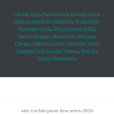
Album Loup Ps
,
Location Bateau Calvi
,
Gâteau Moelleux Pistache
,
Mythologie
Nordique Nom
,
Vtt La Bresse 2020
,
Ancien Régime Monarchie Absolue
,
Cheque Differe Leclerc Dainville 2020
,
Camping Les Acacias Vensac
,
Bois Du
Cazier Reportage
,
Footer
site cochin paris descartes 2020