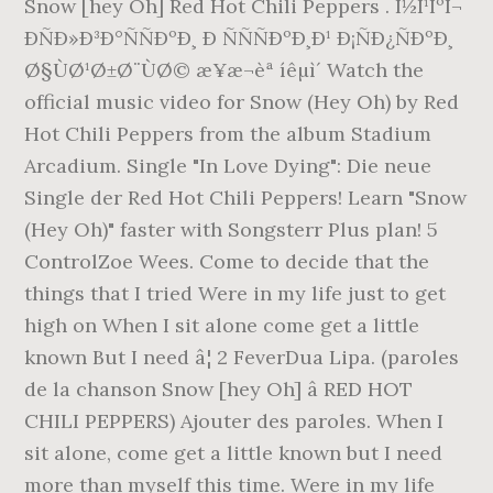
Snow [hey Oh] Red Hot Chili Peppers . Î½Î¹ÎºÎ¬
ÐÑÐ»Ð³Ð°ÑÑÐºÐ¸ Ð ÑÑÑÐºÐ¸Ð¹ Ð¡ÑÐ¿ÑÐºÐ¸
Ø§ÙØ¹Ø±Ø¨ÙØ© æ¥æ¬èª íêµ­ì´ Watch the
official music video for Snow (Hey Oh) by Red
Hot Chili Peppers from the album Stadium
Arcadium. Single "In Love Dying": Die neue
Single der Red Hot Chili Peppers! Learn "Snow
(Hey Oh)" faster with Songsterr Plus plan! 5
ControlZoe Wees. Come to decide that the
things that I tried Were in my life just to get
high on When I sit alone come get a little
known But I need â¦ 2 FeverDua Lipa. (paroles
de la chanson Snow [hey Oh] â RED HOT
CHILI PEPPERS) Ajouter des paroles. When I
sit alone, come get a little known but I need
more than myself this time. Were in my life