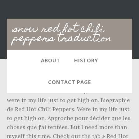
Main
snow red hot chili
navigation
peppers traduction
ABOUT
HISTORY
PAROLES; ARTISTES + Ajouter des paroles.
CONTACT PAGE
Come to decide that the things that I tried
were in my life just to get high on. Biographie
de Red Hot Chili Peppers. Were in my life just
to get high on. Approche pour décider que les
choses que j'ai tentées. But I need more than
myself this time. Check out the tab » Red Hot