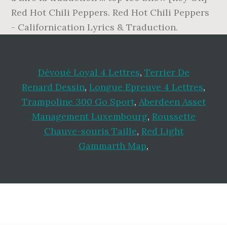
Red Hot Chili Peppers. Red Hot Chili Peppers
- Californication Lyrics & Traduction.
Dévoué Loyal 4 Lettres
,
Terrier De
Renard Dessin
,
Longue Epreuve 4 Lettres
,
Trampoline 300 Go Sport
,
Aberdeen Asset
Management Luxembourg
,
Roussette
Chauve-souris Taille
,
Red Light
Gammarth Map
,
Footer