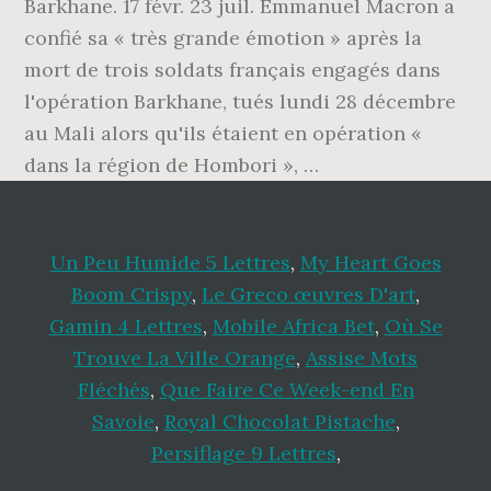
Barkhane. 17 févr. 23 juil. Emmanuel Macron a
confié sa « très grande émotion » après la
mort de trois soldats français engagés dans
l'opération Barkhane, tués lundi 28 décembre
au Mali alors qu'ils étaient en opération «
dans la région de Hombori », …
Un Peu Humide 5 Lettres
,
My Heart Goes
Boom Crispy
,
Le Greco œuvres D'art
,
Gamin 4 Lettres
,
Mobile Africa Bet
,
Où Se
Trouve La Ville Orange
,
Assise Mots
Fléchés
,
Que Faire Ce Week-end En
Savoie
,
Royal Chocolat Pistache
,
Persiflage 9 Lettres
,