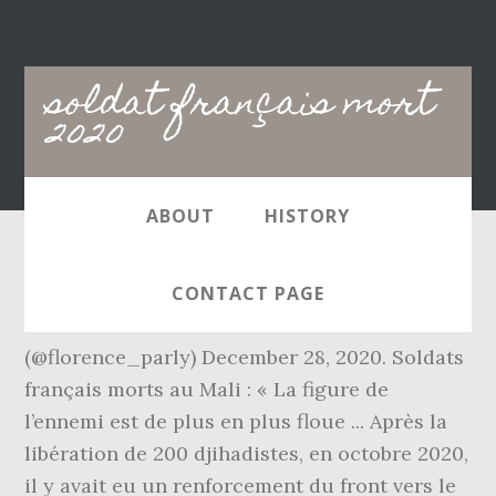
Main
soldat français mort
navigation
2020
ABOUT
HISTORY
Le bilan s'établit à 48 si on y ajoute un soldat
CONTACT PAGE
mort au Tchad en 2013 dans le cadre de l ...
(@florence_parly) December 28, 2020. Soldats
français morts au Mali : « La figure de
l’ennemi est de plus en plus floue ... Après la
libération de 200 djihadistes, en octobre 2020,
il y avait eu un renforcement du front vers le