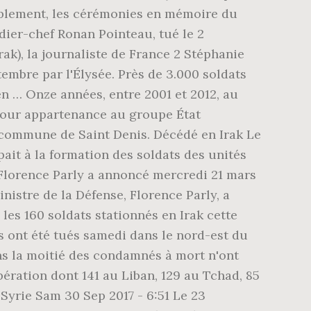
bablement, les cérémonies en mémoire du
ier-chef Ronan Pointeau, tué le 2
ak), la journaliste de France 2 Stéphanie
embre par l'Élysée. Près de 3.000 soldats
en … Onze années, entre 2001 et 2012, au
 pour appartenance au groupe État
la commune de Saint Denis. Décédé en Irak Le
pait à la formation des soldats des unités
 Florence Parly a annoncé mercredi 21 mars
nistre de la Défense, Florence Parly, a
es 160 soldats stationnés en Irak cette
is ont été tués samedi dans le nord-est du
ins la moitié des condamnés à mort n'ont
opération dont 141 au Liban, 129 au Tchad, 85
-Syrie Sam 30 Sep 2017 - 6:51 Le 23