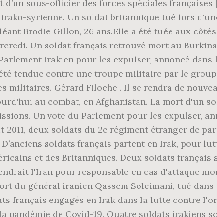
t d’un sous-officier des forces spéciales française
e irako-syrienne. Un soldat britannique tué lors d'u
éant Brodie Gillon, 26 ans.Elle a été tuée aux côté
credi. Un soldat français retrouvé mort au Burkina-
Parlement irakien pour les expulser, annoncé dans le
été tendue contre une troupe militaire par le group
s militaires. Gérard Filoche . Il se rendra de nouve
urd'hui au combat, en Afghanistan. La mort d'un sol
issions. Un vote du Parlement pour les expulser, an
ût 2011, deux soldats du 2e régiment étranger de par
’anciens soldats français partent en Irak, pour lut
cains et des Britanniques. Deux soldats français s
ndrait l'Iran pour responsable en cas d'attaque mor
ort du général iranien Qassem Soleimani, tué dans 
ats français engagés en Irak dans la lutte contre l'
la pandémie de Covid-19. Quatre soldats irakiens so