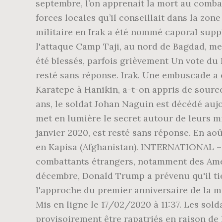
septembre, l’on apprenait la mort au comba
forces locales qu’il conseillait dans la zon
militaire en Irak a été nommé caporal suppl
l'attaque Camp Taji, au nord de Bagdad, mer
été blessés, parfois grièvement Un vote du 
resté sans réponse. Irak. Une embuscade a 
Karatepe à Hanikin, a-t-on appris de source
ans, le soldat Johan Naguin est décédé aujo
met en lumière le secret autour de leurs m
janvier 2020, est resté sans réponse. En ao
en Kapisa (Afghanistan). INTERNATIONAL – D
combattants étrangers, notamment des Améri
décembre, Donald Trump a prévenu qu'il tie
l'approche du premier anniversaire de la m
Mis en ligne le 17/02/2020 à 11:37. Les sold
provisoirement être rapatriés en raison de 