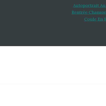
Autoportrait Au
Rentrée Chanso
Coule En E
Footer