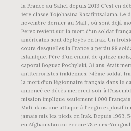
la France au Sahel depuis 2013 C'est en d
1ere classe Tojohasina Razafintsalama. Le 
novembre dernier au Mali , où sont déjà mor
Perez revient sur la mort d'un soldat franç
américains sont déployés en Irak. Un troisi
cours desquelles la France a perdu 88 sol
islamique. Père d'un enfant de quinze mois,
caporal Bogusz Pochylski, 31 ans, était mem
antiterroristes irakiennes. 74ème soldat f
la mort d'un légionnaire français dans le c
annoncé ce décès mercredi soir à l’Assembl
mission implique seulement 1.000 Français a
Mali, dans une attaque à l'engin explosif 
jamais mis les pieds en Irak. Depuis 1963, 5
en Afghanistan ou encore 78 en ex-Yougoslav