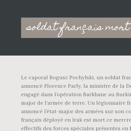
Main
soldat français mort
navigation
Le caporal Bogusz Pochylski, un soldat fran
annoncé Florence Parly, la ministre de la 
engagé dans l’opération Barkhane au Burkina
major de l’armée de terre. Un légionnaire f
annoncé l’état-major des armées sur son co
français déployé en Irak est mort ce mercred
effectifs des forces spéciales présentes en