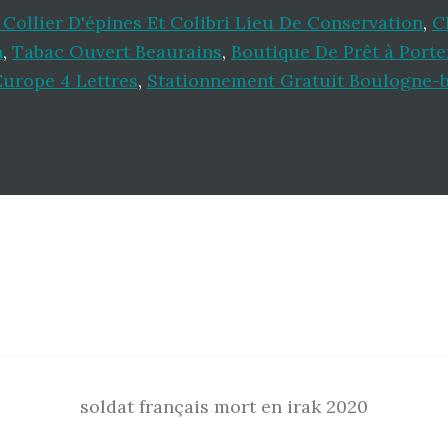
 Collier D'épines Et Colibri Lieu De Conservation
,
C
n
,
Tabac Ouvert Beaurains
,
Boutique De Prêt à Porte
urope 4 Lettres
,
Stationnement Gratuit Boulogne-b
soldat français mort en irak 2020