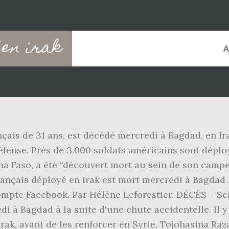
 en irak
çais de 31 ans, est décédé mercredi à Bagdad, en Ir
Défense. Près de 3.000 soldats américains sont dépl
 Faso, a été “découvert mort au sein de son campeme
rançais déployé en Irak est mort mercredi à Bagdad à
mpte Facebook. Par Hélène Leforestier. DÉCÈS – Sel
i à Bagdad à la suite d'une chute accidentelle. Il y
 Irak, avant de les renforcer en Syrie. Tojohasina Ra