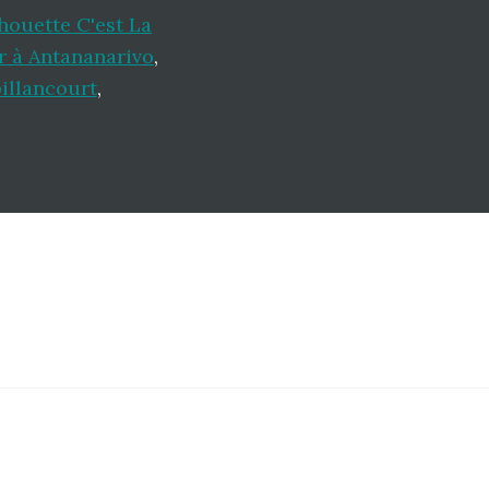
houette C'est La
r à Antananarivo
,
illancourt
,