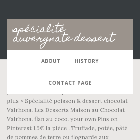
Main
spécialité
navigation
auvergnate dessert
ABOUT
HISTORY
2€ la pièce . 15 recettes de tarte aux pommes
CONTACT PAGE
pour un dessert simple et efficace En savoir
plus > Spécialité poisson & dessert chocolat
Valrhona. Les Desserts Maison au Chocolat
Valrhona. flan au coco. your own Pins on
Pinterest 1,5€ la pièce . Truffade, potée, pâté
de pommes de terre ou flognarde aux