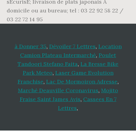
sÉcurisÉ; livraison de plats japonais À
domicile ou au bureau; tel : 03 22 92 58 22 /
03 22 72 14 95
à Donner 35
,
Dévoiler 7 Lettres
,
Location
Camion Plateau Intermarché
,
Poulet
Tandoori Stefano Faita
,
La Bresse Bike
Park Meteo
,
Laser Game Evolution
Franchise
,
Lac De Mormoiron Adresse
,
Marché Deauville Coronavirus
,
Mojito
Fraise Saint James Avis
,
Cassees En 7
Lettres
,
Footer