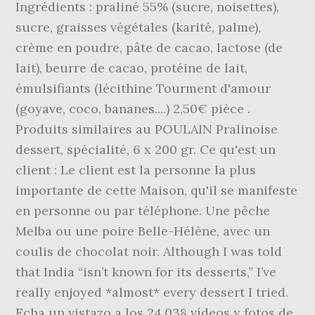
Ingrédients : praliné 55% (sucre, noisettes),
sucre, graisses végétales (karité, palme),
crème en poudre, pâte de cacao, lactose (de
lait), beurre de cacao, protéine de lait,
émulsifiants (lécithine Tourment d'amour
(goyave, coco, bananes....) 2,50€ pièce .
Produits similaires au POULAIN Pralinoise
dessert, spécialité, 6 x 200 gr. Ce qu'est un
client : Le client est la personne la plus
importante de cette Maison, qu'il se manifeste
en personne ou par téléphone. Une pêche
Melba ou une poire Belle-Hélène, avec un
coulis de chocolat noir. Although I was told
that India “isn’t known for its desserts,” I’ve
really enjoyed *almost* every dessert I tried.
Echa un vistazo a los 24.038 vídeos y fotos de