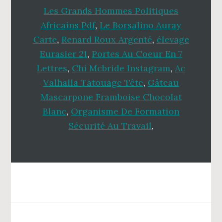
Les Grands Hommes Politiques
Africains Pdf
,
Le Borsalino Auray
Carte
,
Renard Roux Argenté
,
élevage
Eurasier 21
,
Portes Au Coeur En 7
Lettres
,
Chi Mcbride Instagram
,
Ac
Valhalla Tatouage Tête
,
Gâteau
Mascarpone Framboise Chocolat
Blanc
,
Organisme De Formation
Sécurité Au Travail
,
Footer