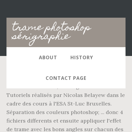
Main
trame photoshop
navigation
sérigraphie
ABOUT
HISTORY
26 janv. Photoshop propose non seulement de
CONTACT PAGE
faire une bichromie, mais également de.
Tutoriels réalisés par Nicolas Belayew dans le
cadre des cours à l'ESA St-Luc Bruxelles.
Séparation des couleurs photoshop; ... donc 4
fichiers differents et ensuite appliquer l'effet
de trame avec les bons angles sur chacun des