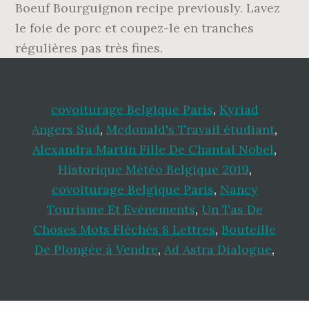
Boeuf Bourguignon recipe previously. Lavez
le foie de porc et coupez-le en tranches
régulières pas très fines.
covoiturage Belgique Paris
,
Kyriad
Angers Sud
,
Mcdonald's Travail étudiant
,
Alexandra Martin Fille De Chantal Nobel
,
Historique Météo Belgique 2019
,
covoiturage Belgique Paris
,
Nancy
Tourisme Et Evénements
,
Un Tas De
Choses Mots Fléchés 8 Lettres
,
Bouteille
De Plongée à Vendre
,
Ad Astra Dialogue
,