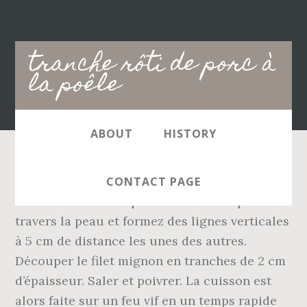
Main
tranche rôti de porc à
navigation
la poêle
ABOUT
HISTORY
https://tucuisines.fr/filet-mignon-de-porc-
CONTACT PAGE
moutarde-cuisson-poele-1865 Découpez à
travers la peau et formez des lignes verticales
à 5 cm de distance les unes des autres.
Découper le filet mignon en tranches de 2 cm
d’épaisseur. Saler et poivrer. La cuisson est
alors faite sur un feu vif en un temps rapide