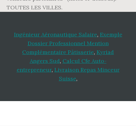
TOUTES LES VILLES.
Ingénieur Aéronautique Salaire
,
Exemple
Dossier Professionnel Mention
Complémentaire Pâtisserie
,
Kyriad
Angers Sud
,
Calcul Cfe Auto-
entrepreneur
,
Livraison Repas Minceur
Suisse
,
Footer