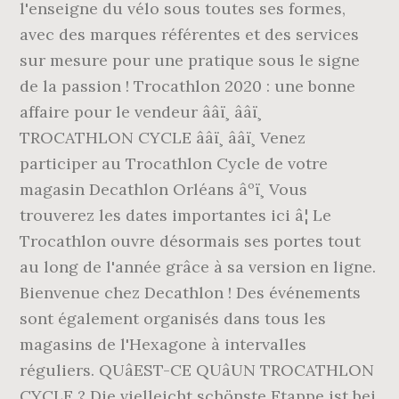
l'enseigne du vélo sous toutes ses formes,
avec des marques référentes et des services
sur mesure pour une pratique sous le signe
de la passion ! Trocathlon 2020 : une bonne
affaire pour le vendeur ââï¸ ââï¸
TROCATHLON CYCLE ââï¸ ââï¸ Venez
participer au Trocathlon Cycle de votre
magasin Decathlon Orléans âºï¸ Vous
trouverez les dates importantes ici â¦ Le
Trocathlon ouvre désormais ses portes tout
au long de l'année grâce à sa version en ligne.
Bienvenue chez Decathlon ! Des événements
sont également organisés dans tous les
magasins de l'Hexagone à intervalles
réguliers. QUâEST-CE QUâUN TROCATHLON
CYCLE ? Die vielleicht schönste Etappe ist bei