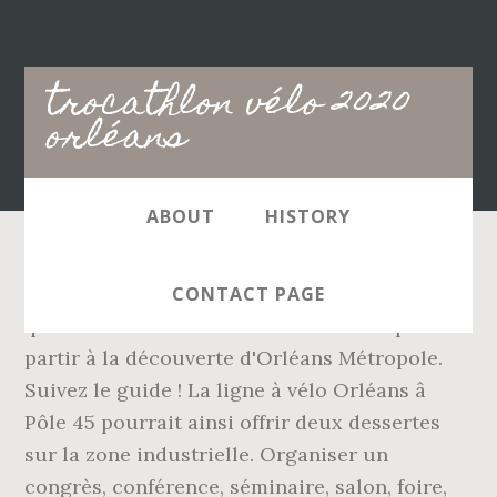
Main
trocathlon vélo 2020
navigation
orléans
ABOUT
HISTORY
... 16 juillet 2020 à 13:40. On vous explique ce
CONTACT PAGE
que câest. Jeanne a enfourché un vélo pour
partir à la découverte d'Orléans Métropole.
Suivez le guide ! La ligne à vélo Orléans â
Pôle 45 pourrait ainsi offrir deux dessertes
sur la zone industrielle. Organiser un
congrès, conférence, séminaire, salon, foire,