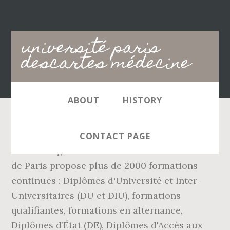
Main
université paris
navigation
descartes médecine
ABOUT
HISTORY
Migration du site du Département de
CONTACT PAGE
médecine générale 8 octobre 2020. Université
de Paris propose plus de 2000 formations
continues : Diplômes d'Université et Inter-
Universitaires (DU et DIU), formations
qualifiantes, formations en alternance,
Diplômes d’État (DE), Diplômes d'Accès aux