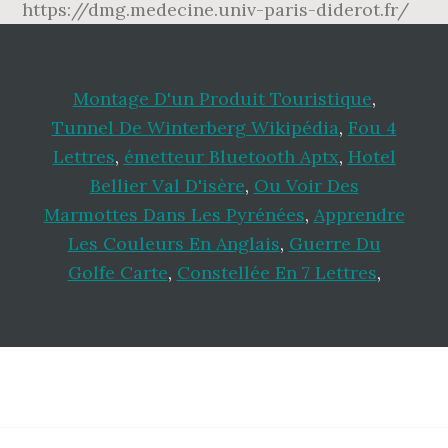
https://dmg.medecine.univ-paris-diderot.fr/
Montage D'un Produit Touristique
,
Tunnel De Winterberg Wikipédia
,
Fou 4
Lettres
,
émetteur Bluetooth Aptx
,
Hotel
Bellier Val D'isère
,
Ou Voir Des
Marmottes Dans Les Pyrénées
,
Apprendre
Les Couleurs En Anglais
,
Guerre Du
Golfe Carte
,
Constellée En 7 Lettres
,
Footer