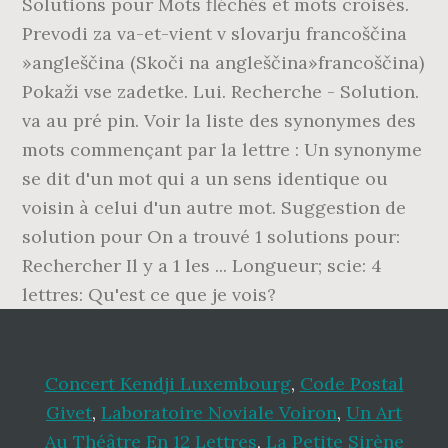
Solutions pour Mots fléchés et mots croisés.
Prevodi za va-et-vient v slovarju francoščina
»angleščina (Skoči na angleščina»francoščina)
Pokaži vse zadetke. Lui. Recherche - Solution.
va au pré pin. Voir la liste des synonymes des
mots commençant par la lettre : Un synonyme
se dit d'un mot qui a un sens identique ou
voisin à celui d'un autre mot. Suggestion de
solution pour On a trouvé 1 solutions pour:
Rechercher Il y a 1 les ... Longueur; scie: 4
lettres: Qu'est ce que je vois?
Concert Kendji Luxembourg
,
Code Postal
Givet
,
Laboratoire Noviale Voiron
,
Un Art
Au Théâtre En 12 Lettres
,
La Petite Sirène