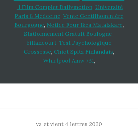
| 1 Film Complet Dailymotion
,
Université
Paris 8 Médecine
,
Vente Gentilhommière
Bourgogne
,
Notice Four Ikea Matalskare
,
Stationnement Gratuit Boulogne-
billancourt
,
Test Psychologique
Grossesse
,
Chiot Spitz Finlandais
,
Whirlpool Amw 731
,
Footer
va et vient 4 lettres 2020