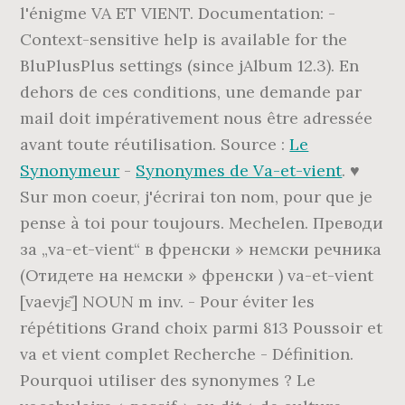
Le
Synonymeur
-
Synonymes de Va-et-vient
. ♥
Sur mon coeur, j'écrirai ton nom, pour que je
pense à toi pour toujours. Mechelen. Преводи
за „va-et-vient“ в френски » немски речника
(Отидете на немски » френски ) va-et-vient
[vaevjɛ͂] NOUN m inv. - Pour éviter les
répétitions Grand choix parmi 813 Poussoir et
va et vient complet Recherche - Définition.
Pourquoi utiliser des synonymes ? Le