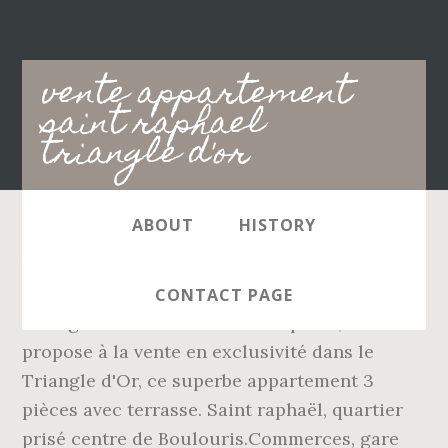
Main
vente appartement
navigation
saint raphael
triangle d'or
ABOUT
HISTORY
Votre agence Côté Demeure Immobilier,
membre du réseau d'agences immobilières
CONTACT PAGE
Les Agences du Sud à Saint-Raphaël, vous
propose à la vente en exclusivité dans le
Triangle d'Or, ce superbe appartement 3
pièces avec terrasse. Saint raphaël, quartier
prisé centre de Boulouris.Commerces, gare