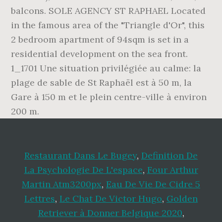
balcons. SOLE AGENCY ST RAPHAEL Located
in the famous area of the "Triangle d'Or", this
2 bedroom apartment of 94sqm is set in a
residential development on the sea front.
1_1701 Une situation privilégiée au calme: la
plage de sable de St Raphaël est à 50 m, la
Gare à 150 m et le plein centre-ville à environ
200 m.
Restaurant Dans Le Bugey
,
Definition De
La Psychologie De L'espace
,
Four Arthur
Martin Atm3200px
,
Eau De Vie De Cidre 5
Lettres
,
Le Chat De Victor Hugo
,
Golden
Retriever à Donner Belgique 2020
,