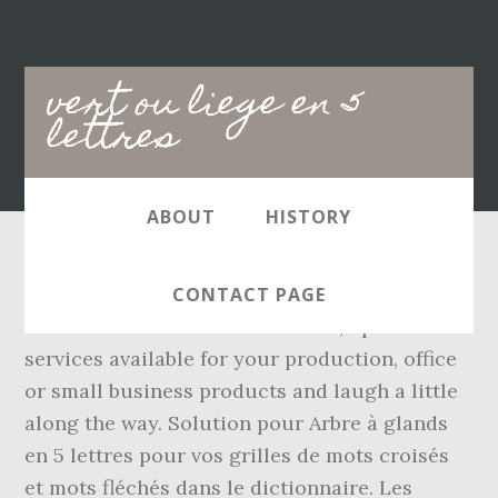
Main
vert ou liege en 5
navigation
lettres
ABOUT
HISTORY
Let Xerox Customer Support help you
CONTACT PAGE
understand and use the features, options and
services available for your production, office
or small business products and laugh a little
along the way. Solution pour Arbre à glands
en 5 lettres pour vos grilles de mots croisés
et mots fléchés dans le dictionnaire. Les