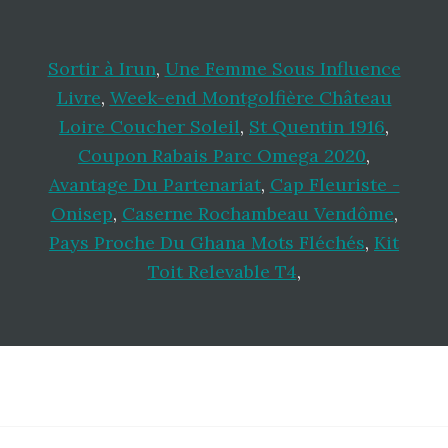
Sortir à Irun
,
Une Femme Sous Influence
Livre
,
Week-end Montgolfière Château
Loire Coucher Soleil
,
St Quentin 1916
,
Coupon Rabais Parc Omega 2020
,
Avantage Du Partenariat
,
Cap Fleuriste -
Onisep
,
Caserne Rochambeau Vendôme
,
Pays Proche Du Ghana Mots Fléchés
,
Kit
Toit Relevable T4
,
Footer