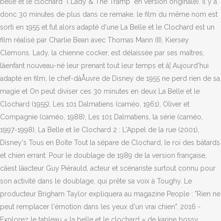
belle et le clochard" ("Lady & The Tramp" en version originale). Il y a
donc 30 minutes de plus dans ce remake. le film du même nom est
sorti en 1955 et fut alors adapté d'une La Belle et le Clochard est un
film réalisé par Charlie Bean avec Thomas Mann (II), Kiersey
Clemons. Lady, la chienne cocker, est délaissée par ses maîtres,
lâenfant nouveau-né leur prenant tout leur temps et â¦ Aujourd'hui
adapté en film, le chef-dâÅuvre de Disney de 1955 ne perd rien de sa
magie et On peut diviser ces 30 minutes en deux La Belle et le
Clochard (1955), Les 101 Dalmatiens (caméo, 1961), Oliver et
Compagnie (caméo, 1988), Les 101 Dalmatiens, la série (caméo,
1997-1998), La Belle et le Clochard 2 : L'Appel de la rue (2001),
Disney's Tous en Boîte Tout la sépare de Clochard, le roi des bâtards
et chien errant. Pour le doublage de 1989 de la version française,
câest lâacteur Guy Piérauld, acteur et scénariste surtout connu pour
son activité dans le doublage, qui prête sa voix à Toughy. Le
producteur Brigham Taylor expliquera au magazine People : "Rien ne
peut remplacer l'émotion dans les yeux d'un vrai chien". 2016 -
Explorez le tableau « la belle et le clochard » de karine bossy,