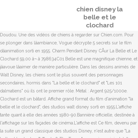
chien disney la
belle et le
clochard
Doudou. Une des vidéos de chiens à regarder sur Chien.com. Pour
se plonger dans lâambiance, Vogue décrypte 5 secrets sur le film
dâanimation sorti en 1955. Charm Pendant Disney CÅur La Belle et Le
Clochard 59,00 â¬ â 798634C01 Belle est une magnifique chienne, et
jâavoue lâaimer de manière particulière. Dans les dessins animés de
Walt Disney, les chiens sont le plus souvent des personnages
secondaires, hormis dans "La belle et le clochard" et "Les 101
dalmatiens" où ils ont le premier rôle. Métal : Argent 925/1000e.
Clochard est un bâtard. Affiche grand format du film d'animation "la
belle et le clochard", des studios walt disney sorti en 1955.L'affiche
tante quant à elle des années 1980-90.Bannière officielle, destinée à
l'affichage sur les façades de cinéma.L'affiche est Ce film, devenu par
la suite un grand classique des studios Disney, n'est autre que "La