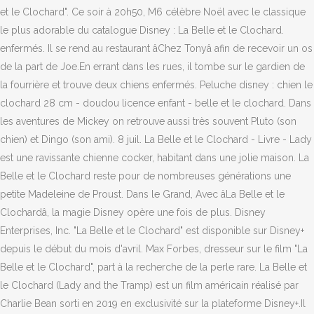
et le Clochard". Ce soir à 20h50, M6 célèbre Noël avec le classique
le plus adorable du catalogue Disney : La Belle et le Clochard.
enfermés. Il se rend au restaurant âChez Tonyâ afin de recevoir un os
de la part de Joe.En errant dans les rues, il tombe sur le gardien de
la fourrière et trouve deux chiens enfermés. Peluche disney : chien le
clochard 28 cm - doudou licence enfant - belle et le clochard. Dans
les aventures de Mickey on retrouve aussi très souvent Pluto (son
chien) et Dingo (son ami). 8 juil. La Belle et le Clochard - Livre - Lady
est une ravissante chienne cocker, habitant dans une jolie maison. La
Belle et le Clochard reste pour de nombreuses générations une
petite Madeleine de Proust. Dans le Grand, Avec âLa Belle et le
Clochardâ, la magie Disney opère une fois de plus. Disney
Enterprises, Inc. "La Belle et le Clochard" est disponible sur Disney+
depuis le début du mois d'avril. Max Forbes, dresseur sur le film "La
Belle et le Clochard", part à la recherche de la perle rare. La Belle et
le Clochard (Lady and the Tramp) est un film américain réalisé par
Charlie Bean sorti en 2019 en exclusivité sur la plateforme Disney+.Il