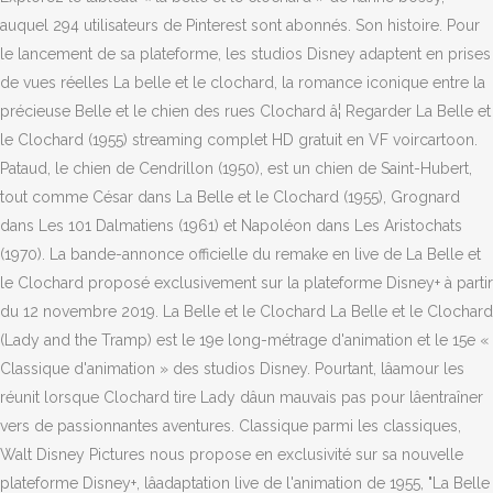
auquel 294 utilisateurs de Pinterest sont abonnés. Son histoire. Pour
le lancement de sa plateforme, les studios Disney adaptent en prises
de vues réelles La belle et le clochard, la romance iconique entre la
précieuse Belle et le chien des rues Clochard â¦ Regarder La Belle et
le Clochard (1955) streaming complet HD gratuit en VF voircartoon.
Pataud, le chien de Cendrillon (1950), est un chien de Saint-Hubert,
tout comme César dans La Belle et le Clochard (1955), Grognard
dans Les 101 Dalmatiens (1961) et Napoléon dans Les Aristochats
(1970). La bande-annonce officielle du remake en live de La Belle et
le Clochard proposé exclusivement sur la plateforme Disney+ à partir
du 12 novembre 2019. La Belle et le Clochard La Belle et le Clochard
(Lady and the Tramp) est le 19e long-métrage d'animation et le 15e «
Classique d'animation » des studios Disney. Pourtant, lâamour les
réunit lorsque Clochard tire Lady dâun mauvais pas pour lâentraîner
vers de passionnantes aventures. Classique parmi les classiques,
Walt Disney Pictures nous propose en exclusivité sur sa nouvelle
plateforme Disney+, lâadaptation live de l'animation de 1955, "La Belle