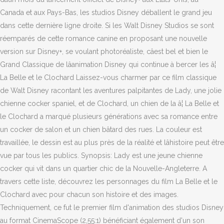
Canada et aux Pays-Bas, les studios Disney déballent le grand jeu
dans cette dernière ligne droite. Si les Walt Disney Studios se sont
réemparés de cette romance canine en proposant une nouvelle
version sur Disney+, se voulant photoréaliste, câest bel et bien le
Grand Classique de lâanimation Disney qui continue à bercer les â¦
La Belle et le Clochard Laissez-vous charmer par ce film classique
de Walt Disney racontant les aventures palpitantes de Lady, une jolie
chienne cocker spaniel, et de Clochard, un chien de la â¦ La Belle et
le Clochard a marqué plusieurs générations avec sa romance entre
un cocker de salon et un chien bâtard des rues. La couleur est
travaillée, le dessin est au plus près de la réalité et lâhistoire peut être
vue par tous les publics. Synopsis: Lady est une jeune chienne
cocker qui vit dans un quartier chic de la Nouvelle-Angleterre. A
travers cette liste, découvrez les personnages du film La Belle et le
Clochard avec pour chacun son histoire et des images.
Techniquement, ce fut le premier film d'animation des studios Disney
au format CinemaScope (2,55:1) bénéficiant également d'un son