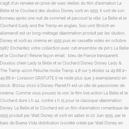
s'agit d'un remake en prise de vues réelles du film d'animation La
Belle et le Clochard des studios Disney sorti en 1955. Il sort de son
tonneau après une nuit de sommeil et parcourt la ville. La Belle et le
Clochard (Lady and the Tramp en anglais, Susi und Strolch en
allemand) est un long-métrage dâanimation produit par les studios
Disney et sorti au cinéma en 1955 puis en cassette vidéo en octobre
1987. Enchantez votre collection avec cet ensemble de pin's La Belle
et le Clochard ! Résine façon émail : bleu de France transparent.
Doudou chien Lady la Belle et le Clochard Disney Disney Lady &
The Tramp 42cm Peluche molle Tramp 4,8 sur 5 étoiles 14 49,88 â¬
49,88 â¬ Livraison GRATUITE Il ne reste plus que 3 exemplaire(s) en
stock. ©2014-2020 â Disney-Planet.Fr est un site de passionnés de
cinéma. Comme vous pouvez le voir, le film live-action La Belle et le
Clochard dure 1 h 44, contre 1 h 15 pour le classique dâanimation
Disney. La Belle et le Clochard est un film d'animation romantique de
1955 produit par Walt Disney et sorti en salles le 22 Juin 1955, par le
biais de Buena Vista distribution (société créée par Walt Disney en