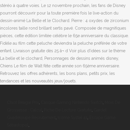
stéréo à quatre voies. Le 12 novembre prochain, les fans de Disney
pourront découvrir pour la toute première fois le live-action du
dessin-animé La Belle et le Clochard. Pierre : 4 oxydes de zirconium
incolores taille rond brillant sertis pavé. Composée de magnifiques
pièces, cette édition limitée célèbre le 65e anniversaire du classique.
Fidèle au film cette peluche deviendra la peluche préférée de votre
enfant. Livraison gratuite dès 25 â¬ d Voir plus d'idées sur le thème
La belle et le clochard, Personnages de dessins animés disney,
Chiens Le film de Walt fête cette année son 65ème anniversaire.
Retrouvez les offres adhérents, les bons plans, petits prix, les
tendances et les nouveautés jeux/jouets.
Chiot Beagle Prix
,
Casque Gaming Nintendo Switch
,
Mois De
Grossesse : Calcul
,
Fiche De Lecture Gratuite
,
Gardel
Guadeloupe Recrutement
,
Icome Systel 41
,
Escape Game
Sébastopol
,