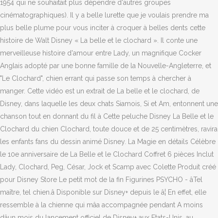
1954 qui ne souhaitait plus dépendre d'autres groupes
cinématographiques). Il y a belle lurette que je voulais prendre ma
plus belle plume pour vous inciter à croquer à belles dents cette
histoire de Walt Disney « La belle et le clochard ». Il conte une
merveilleuse histoire d'amour entre Lady, un magnifique Cocker
Anglais adopté par une bonne famille de la Nouvelle-Angleterre, et
"Le Clochard", chien errant qui passe son temps à chercher à
manger. Cette vidéo est un extrait de La belle et le clochard, de
Disney, dans laquelle les deux chats Siamois, Si et Am, entonnent une
chanson tout en donnant du fil à Cette peluche Disney La Belle et le
Clochard du chien Clochard, toute douce et de 25 centimètres, ravira
les enfants fans du dessin animé Disney. La Magie en détails Célèbre
le 10e anniversaire de La Belle et le Clochard Coffret 6 pièces Inclut
Lady, Clochard, Peg, César, Jock et Scamp avec Colette Produit créé
pour Disney Store Le petit mot de la fin Figurines PSYCHO - âTel
maître, tel chien.â Disponible sur Disney+ depuis le â¦ En effet, elle
ressemble à la chienne qui mâa accompagnée pendant A moins
dâun mois du lancement officiel de Disney+ aux Etats-Unis, au