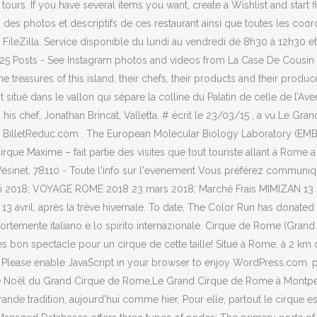
urs. If you have several items you want, create a Wishlist and start fi
ts, des photos et descriptifs de ces restaurant ainsi que toutes les 
with FileZilla. Service disponible du lundi au vendredi de 8h30 à 12h3
g, 725 Posts - See Instagram photos and videos from La Case De Cous
e treasures of this island, their chefs, their products and their prod
situé dans le vallon qui sépare la colline du Palatin de celle de l’Ave
his chef, Jonathan Brincat, Valletta. # écrit le 23/03/15 , a vu Le Gr
illetReduc.com . The European Molecular Biology Laboratory (EMBL) 
ue Maxime – fait partie des visites que tout touriste allant à Rome a
inet, 78110 - Toute l'info sur l'evenement Vous préférez communique
018; VOYAGE ROME 2018 23 mars 2018; Marché Frais MIMIZAN 13 mar
 13 avril, après la trève hivernale. To date, The Color Run has donated
 fortemente italiano e lo spirito internazionale. Cirque de Rome (Gran
res bon spectacle pour un cirque de cette taille! Situé à Rome, à 2 k
lease enable JavaScript in your browser to enjoy WordPress.com. par
rque de Noël du Grand Cirque de Rome,Le Grand Cirque de Rome à Mont
rande tradition, aujourd'hui comme hier, Pour elle, partout le cirque est 