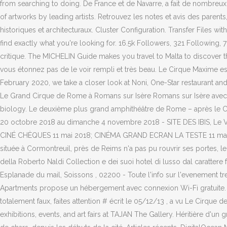
from searching to doing. De France et de Navarre, a fait de nombreux to
of artworks by leading artists. Retrouvez les notes et avis des paren
historiques et architecturaux. Cluster Configuration. Transfer Files 
find exactly what you're looking for. 16.5k Followers, 321 Followin
critique. The MICHELIN Guide makes you travel to Malta to discover th
vous étonnez pas de le voir rempli et très beau. Le Cirque Maxime est 
February 2020, we take a closer look at Noni, One-Star restaurant and 
Le Grand Cirque de Rome à Romans sur Isère Romans sur Isère avec B
biology. Le deuxième plus grand amphithéâtre de Rome – après le Cirq
20 octobre 2018 au dimanche 4 novembre 2018 - SITE DES IBIS, Le Vés
CINÉ CHÈQUES 11 mai 2018; CINÉMA GRAND ECRAN LA TESTE 11 mai 2
située à Cormontreuil, près de Reims n'a pas pu rouvrir ses portes, le
della Roberto Naldi Collection e dei suoi hotel di lusso dal carattere
Esplanade du mail, Soissons , 02200 - Toute l'info sur l'evenement t
Apartments propose un hébergement avec connexion Wi-Fi gratuite. P
totalement faux, faites attention # écrit le 05/12/13 , a vu Le Ci
exhibitions, events, and art fairs at TAJAN The Gallery. Héritière d'un g