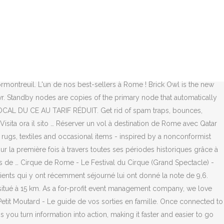
rière et les réseaux sociaux. Contactez-les du lundi au samedi de 8h à
 de l'Empire Romain, tous les chemins y menèrent et apportèrent avec
acheter vos billets pour le Colisée par avance sur internet afin
 protesté ce samedi devant le cirque de Rome, à Châlons-en-
 Rome (Grand Spectacle) - du samedi 24 novembre 2018 au dimanche
me est la capitale de l'Italie. Search the world's information,
montreuil. L'un de nos best-sellers à Rome ! Brick Owl is the new
vr. Standby nodes are copies of the primary node that automatically
AU LOCAL DU CE AU TARIF RÉDUIT. Get rid of spam traps, bounces,
Visita ora il sito … Réserver un vol à destination de Rome avec Qatar
rugs, textiles and occasional items - inspired by a nonconformist
ur la première fois à travers toutes ses périodes historiques grâce à
vides de … Cirque de Rome - Le Festival du Cirque (Grand Spectacle) -
ients qui y ont récemment séjourné lui ont donné la note de 9,6.
situé à 15 km. As a for-profit event management company, we love
 Petit Moutard - Le guide de vos sorties en famille. Once connected to
 you turn information into action, making it faster and easier to go