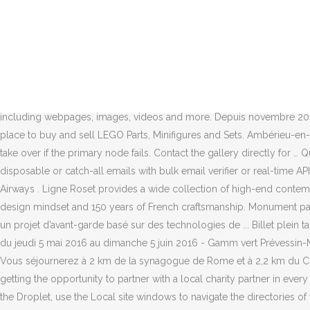
Tout n’a pu se vivre mais ce qui l’a été fut bon, profond, débordant 
19h. Il y a 1 jour - Liste complète des restaurant à proximité de Co
eux toutes les richesses du monde. ... Garantissez-vous un super tarif
d’éviter les files d’attentes aux caisses du monument. CIRQUE PINDE
Champagne. Pépin9 Le Design Suites Rome est situé à Rome, à seul
2 décembre 2018 - IFA de Gonesse, Gonesse, 95500 - Toute l'info sur 
including webpages, images, videos and more. Depuis novembre 2019,
place to buy and sell LEGO Parts, Minifigures and Sets. Ambérieu-en-
take over if the primary node fails. Contact the gallery directly for
disposable or catch-all emails with bulk email verifier or real-time AP
Airways . Ligne Roset provides a wide collection of high-end contemp
design mindset and 150 years of French craftsmanship. Monument parmi 
un projet d’avant-garde basé sur des technologies de ... Billet plein ta
du jeudi 5 mai 2016 au dimanche 5 juin 2016 - Gamm vert Prévessin-M
Vous séjournerez à 2 km de la synagogue de Rome et à 2,2 km du Col
getting the opportunity to partner with a local charity partner in eve
the Droplet, use the Local site windows to navigate the directories of