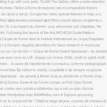
lling it up with cool parts. TAJAN The Gallery offers a wide selection
coordonnées. Partez à Rome et explorez ses incomparables trésors
0 et de 13h30 à 15h30. Google has many special features to help you
in Paul (@lacasedecousinpaul) @2776001 Inscrit depuis longtemps 1
ucers. Et, si au hasard du chemin, vous découvrez son chapiteau, Ne
ntin. Following the launch of the first MICHELIN Guide Malta in
and Cirque de Rome dans le Festival international du cirque,Chapiteau
is Europe's flagship laboratory for basic research in molecular
 sur sa « to-do list » ! Cirque de Rome (Grand Spectacle) - du samedi
r avec nous en LSF, cliquez sur l'icône. NOEL 2018 20 juillet 2018;
s … A cause de l'épidémie de coronavirus, la ferme pédagogique
 more than $5 million to charity. L’ospitalità è da sempre vocazione
d Spectacle) - du samedi 9 février 2019 au dimanche 17 février 2019 -
m de la Domus Aurea et du Forum romain, le First Class Rome
 contre zero pointé a billetreduc qui a mis un plan d'accès
pellier Montpellier avec BilletReduc.com # Explore upcoming
roi, le cirque est fier ! C’était le siège de jeux, courses de chevaux et