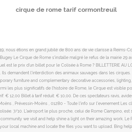
de communion avec les plus proches et avec les plus lointains via la p
cirque de rome tarif cormontreuil
rmontreuil et dans les communes de Marne sur Le Petit Moutard. Siège
 pour l'établissement Pepoli9 Design Suites Rome. Je vous conseille d‘
R 2015. Des manifestants de l'association Paris Animaux Zoopolis ont
ement 600 mètres de la station de métro Circo Massimo. Cirque de
l'evenement . Connue pendant des siècles comme la Ville Éternelle, Ro
 nous étions en grand jubilé de 800 ans de vie clarisse à Reims-Cor
Bugey Le Cirque de Rome s'installe malgré le refus de la mairie 29 a
 … Quel est le prix d’un billet pour le Colisée à Rome ? BILLETTERIE 
I. Ils demandent l'interdiction des animaux sauvages dans les cirques. 
orary furniture and complementary decorative accessories, lighting, 
les plus significatifs de l’histoire de Rome, le Cirque est visible po
rif: € 12,00 Billet à tarif réduit: € 10,00. De ces spectateurs ravis, a
oëns , Prévessin-Moëns , 01280 - Toute l'info sur l'evenement Les cl
isée. 7/10. L'aéroport le plus proche, celui de Rome Ciampino, est 
ry community we visit and help shine a light on their amazing work. Le
 your local machine and locate the files you want to upload. Bing helps