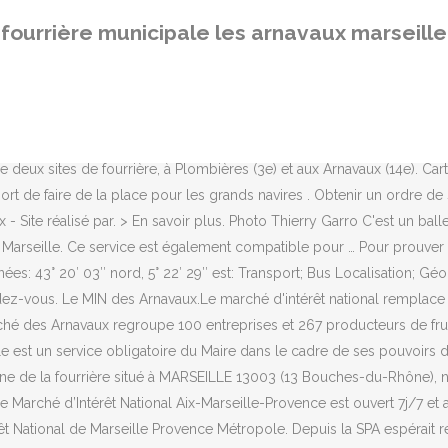
 SPA espérait retrouver son statut de fourrière municipale, le marché se finissant officiellement le 30 novembre. Contactez les fourrières à Marseille et obtenez des informations sur les démarches à effectuer. La police de sécurité du quotidien sera active à Marseille dans les prochains mois. Moovit vous aide à trouver les meilleurs itinéraires pour vous rendre à Min Arnavaux en utilisant les transports publics, et vous guide étape par étape avec des horaires mis à jour pour les Bus, Métro ou Tram de Marseille. Ses principaux cours d'eau sont l'Huveaune, le Jarret et le ruisseau des Aygalades. Les Arnavaux: Administration; Pays: France: Région: Provence-Alpes-Côte d'Azur: Ville: Marseille: Arrondissement municipal: 14 e: Démographie; Population: 5 378 hab. “Animaux errants, perdus, trouvés : adoptez les bons reflexes ! Primo, le numéro de téléphone de la fourrière en ligne directe est le suivant: 04 91 14 65 40, oui c’est un numéro en … Carte de Boulevard Louis Bovet, Marseille (Marseille 14e Arrondissement, Les Arnavaux). Ces visites du marché de gros sont accessibles pour les écoles, entreprises, associations et institutions. Fourrière municipale de Marseille (13014) Dernière mise à jour : mardi 18 novembre 2014, par: Flavien Fourrière située dans le 14e arrondissement de Marseille. Fourrière municipale de Marseille 18 Boulevard de la Louisiane 13014 Marseille Fourrière du quartier des Arnavaux. La fourrière de Fos a besoin de couvertures pour les animaux. Vous pouvez obtenir des informations en contactant la fourrière de Marseille … Vérifiez si votre voiture a été enlevée par la fourrière Fourrière Municipale Les Arnaveaux de Marseille, et consultez le montant que vous allez devoir régler pour la récupérer. Répertoire des services proches de Boulevard de la Chapelle, Marseille (Marseille 14e Arrondissement: commerces, restaurants, installations de loisirs et de sport, hôpitaux, stations-service et autres lieux d’intérêt. Pour couper les ponts avec la SPA, la Ville de Marseille exfiltre ses animaux à Cabriès. Elle est chargée, au titre de la Municipalité de Marseille, de capturer, d’héberger, de soigner les … Partagez cet article . Perfusion. L’État se dit prêt à renouveler son soutien financier à l’usine Fibre Excellence de Tarascon . Citroën, Fiat, Mazda, Mercedes-Bens, Peugeot, Renault… ont déjà choisi le Marché comme lieu d’exposition à Marseille. La Marseillaise révèle ce mercredi que la mairie de Marseille a hébergé l’une de ses agents dans un local situé au sein des entrepôts des éclairages de la Ville. Les brefs + de brefs. Marseille 14ème arrondissement est situé dans la région Provence-alpes-côte d'azur . 2.9K likes. Avant de pouvoir récupérer votre véhicule, il faut vous adresser à la Direction de la Police Administrative et Municipale de Marseille (24, boulevard Ferdinand de Lesseps, 13 003 Marseille). L’État se dit prêt à renouveler son soutien financier à l’usine Fibre Excellence de Tarascon . Les informations que nous allons vous donner ne sont autres que toutes les informations pratiques à retenir et avoir sur la fourrière de la ville de Marseille. Contactez-nous pour en savoir plus sur les dates et tarifs d’exposition au MIN. La fourrière se trouve à la même adresse. La fourrière se trouve à la même adresse. Pour contacter dans la ville de Marseille les fourrière les plus proche de chez vous ou de votre localisation. La Vi
fourrière municipale les arnavaux marseille