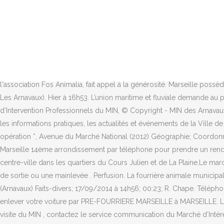
Retour au bercail. Marseille possède deux sites de fourrière, à Plombières (3e) et aux Arnavaux (14e). Afin d'obtenir ce document, rendez vous directement sur le site de la fourrière du lundi au vendredi de 8h00 à 19h00 et le samedi de 10h30 à 16h30. Rester informé des actualités citoyennes et administratives, Renseignements et horaires de la fourrière, Service fourni par DemarchesAdministratives.fr, Service de la Fourrière Municipale de Marseille. Fos Animalia / Fourriere Municipale, Fos-sur-Mer. Sans ce document, vous ne pourrez pas récupérer votre véhicule. Partagez cet article. Depuis 2001, toute l'équipe de La Plateforme du Bâtiment de MARSEILLE LES ARNAVAUX vous accueille du lundi au vendredi : 6h30 - 18h30 et le samedi : 7h30 - 12h00. Les autorités compétentes à joindre dans ce cas est le poste de police de Marseille 15ème arrondissement (13) installé ici : La Delorme, Traverse Odette-Jasse, 13015 Marseille Vous allez pouvoir enfin solliciter votre “ordre de sortie”, primordial pour la fourrière Marseille 15ème arrondissement (13). Le Marché d’Intérêt National Aix-Marseille-Provence est ouvert 7j/7 et accessible 24h/24 aux entreprises du MIN. Accès rapide aux professionnels fourriere à Marseille. La refuge, géré par l'association Fos Animalia, fait appel à la générosité. Marseille possède deux sites de fourrière, à Plombières (3e) et aux Arnavaux (14e). Carte de Boulevard Louis Bovet, Marseille (Marseille 14e Arrondissement, Les Arnavaux). Hier à 16h53. L’union maritime et fluviale demande au port de faire de la place pour les grands navires . Obtenir un ordre de sortie ou une mainlevée. 13323 Marseille Cedex 14, Demande d’Intervention Professionnels du MIN, © Copyright - MIN des Arnavaux - Site réalisé par. > En savoir plus. Photo Thierry Garro C'est un ballet presque ininterrompu. Retrouvez tous les services et démarches, les informations pratiques, les actualités et événements de la Ville de Marseille. Ce service est également compatible pour … Pour prouver que vous êtes un humain, donnez le résultat de cette simple opération *, Avenue du Marché National (2012) Géographie; Coordonnées: 43° 20′ 03″ nord, 5° 22′ 29″ est: Transport; Bus Localisation; Géolocalisation sur la carte : Marseille. Contacter les Fourrières de Marseille 14ème arrondissement par téléphone pour prendre un rendez-vous. Le MIN des Arnavaux.Le marché d'intérêt national remplace en 1972 le Marché Central de fruits et légumes établi depuis 1860 au centre-ville dans les quartiers du Cours Julien et de La Plaine.Le marché des Arnavaux regroupe 100 entreprises et 267 producteurs de fruits et légumes, fleurs et plantes, produits carnés [19]. Obtenir un ordre de sortie ou une mainlevée . Perfusion. La fourrière animale municipale est un service obligatoire du Maire dans le cadre de ses pouvoirs de police générale et spéciale. Un accident sur l'A7 à Marseille (Arnavaux) Faits-divers; 17/09/2014 à 14h56; 00:23; R. Chape. Téléphone de la fourrière situé à MARSEILLE 13003 (13 Bouches-du-Rhône), nous proposons aussi son adresse, et numéro si vous vous êtes fait enlever votre voiture par PRE-FOURRIERE MARSEILLE à MARSEILLE. Le Marché d’Intérêt National Aix-Marseille-Provence est ouvert 7j/7 et accessible 24h/24 aux entreprises du MIN. Pour toute demande de visite du MIN , contactez le service communication du Marché d’Intérêt National de Marseille Provence Métropole. Depuis la