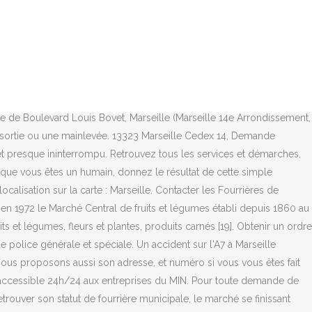
lle de Marseille a attribué le marché de fourrière animale à la Société Protectrice des Animaux Marseille Provence (SPA) depuis le 1er août 2017. https://www.marseille.fr/se-deplacer/stationnement/fourriere-municipale Fourrière Marseille; Fourrière Municipale Les Arnaveaux; Fourrière - Fourrière Municipale Les Arnaveaux Adresse 18, Boulevard De La Louisiane Ville 13014 Marseille Téléphone 04 91 14 65 40 Activité(s) Fourrière agréée Avis Donnez votre avis. Le premier doit déménager d'ici deux ans. G. Saucerotte . Sur le même thèmeFaits-divers. Marseille est un territoire densément urbanisé situé entre mer et collines, dans une région soumise à des intempéries de type méditerranéen. The national and municipal police, the gendarmes or the mayor. Svelte . Si vous souhaitez récupérer votre véhicule après 19h00, durant le week-end ou pendant les jours fériés, il est nécessaire de se rendre à l'un de ces deux commissariat de Police nationale de Marseille : Horaires d’ouverture pour les acheteurs du MIN Aix-Marseille-Provence du lundi au vendredi : Le Samedi un marché de dépannage se tient de 04h 00 à 08h 00. Pour contacter dans la ville de Marseille les fourrière les plus proche de chez vous ou de votre localisation. List [ edit ] Le premier doit déménager d'ici deux ans. Nous rendons l'accès à Fourrière Municipale plus facile, c'est pourquoi plus de 865 millions d'utilisateurs, y compris les utilisateurs de Marseille, 3e Arrondissement, ont choisi Moovit comme la meilleure application de transports en commun. Contacter les Fourrières de Marseille 14ème arrondissement par téléphone pour prendre un rendez-vous. Réclamer votre “ordre de sortie” au commissariat près de chez vous. Contactez-nous pour obtenir le numéro de téléphone ou être mis en relation au 118510 (2,99€ / appel + 2,99€ / min). Les informations que nous allons vous donner ne sont autres que toutes les informations pratiques à retenir et avoir sur la fourrière de la ville de Marseille. Retrouvez près de 20 000 références produits sur environ 3 000 m² de libre-service. Un ordre de sortie vous sera remis. N’attendez plus et faites du MIN, l’un de vos lieux privilégiés d’exposition. La Ville de Marseille informe les marseillaises et les marseillais que le service All ... Ne le touchez pas et ne le ramenez pas à la fourrière animale municipale. Selon La Provence, la Ville de Marseille vient d’attribuer la gestion de la fourrière et le suivi des animaux errants à la SPA Marseille Provence.L’association, titulaire historique du marché, avait dans un premier temps été écartée au profit de la fondation Clara. FOURRIÈRE MUNICIPALE. Maps were disabled by the visitor on this site. Image. Comptez généralement 30mn pour tenir compte du temps de trajet et de l'enregistrement informatique de la mise en fourrière. Si votre véhicule est en direction de la fourrière, c'est parce que son stationnement était gênant, abusif ou dangereux. Dans le 3e, 14e et 15e arrondissement de Marseille d'abord puis dans le secteur de la Gare Saint-Charles en 2019. 2 + 2 = ? Carte de Boulevard de la Chapelle, Marseille (Marseille 14e Arrondissement, Les Arnavaux). Les autorités compétentes à joindre dans ce cas est