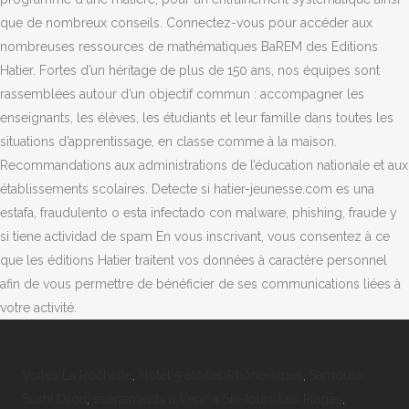
que de nombreux conseils. Connectez-vous pour accéder aux
nombreuses ressources de mathématiques BaREM des Editions
Hatier. Fortes d’un héritage de plus de 150 ans, nos équipes sont
rassemblées autour d’un objectif commun : accompagner les
enseignants, les élèves, les étudiants et leur famille dans toutes les
situations d’apprentissage, en classe comme à la maison.
Recommandations aux administrations de l’éducation nationale et aux
établissements scolaires. Detecte si hatier-jeunesse.com es una
estafa, fraudulento o esta infectado con malware, phishing, fraude y
si tiene actividad de spam En vous inscrivant, vous consentez à ce
que les éditions Hatier traitent vos données à caractère personnel
afin de vous permettre de bénéficier de ses communications liées à
votre activité.
Voiles La Rochelle
,
Hôtel 5 étoiles Rhône-alpes
,
Samourai
Sushi Dijon
,
événements à Venir à Six-fours Les Plages
,