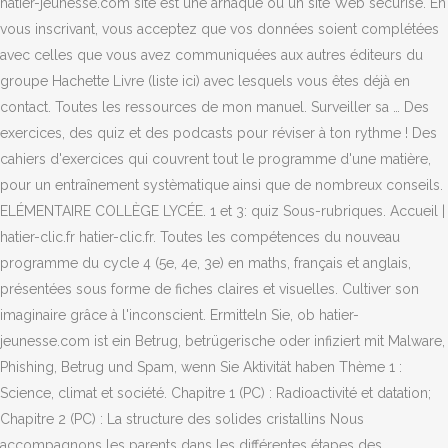
hatier-jeunesse.com site est une arnaque ou un site Web sécurisé. En
vous inscrivant, vous acceptez que vos données soient complétées
avec celles que vous avez communiquées aux autres éditeurs du
groupe Hachette Livre (liste ici) avec lesquels vous êtes déjà en
contact. Toutes les ressources de mon manuel. Surveiller sa … Des
exercices, des quiz et des podcasts pour réviser à ton rythme ! Des
cahiers d'exercices qui couvrent tout le programme d'une matière,
pour un entraînement systèmatique ainsi que de nombreux conseils.
ELÉMENTAIRE COLLÈGE LYCÉE. 1 et 3: quiz Sous-rubriques. Accueil |
hatier-clic.fr hatier-clic.fr. Toutes les compétences du nouveau
programme du cycle 4 (5e, 4e, 3e) en maths, français et anglais,
présentées sous forme de fiches claires et visuelles. Cultiver son
imaginaire grâce à l'inconscient. Ermitteln Sie, ob hatier-
jeunesse.com ist ein Betrug, betrügerische oder infiziert mit Malware,
Phishing, Betrug und Spam, wenn Sie Aktivität haben Thème 1 :
Science, climat et société. Chapitre 1 (PC) : Radioactivité et datation;
Chapitre 2 (PC) : La structure des solides cristallins Nous
accompagnons les parents dans les différentes étapes des