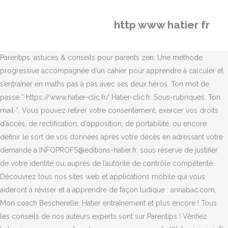
http www hatier fr
Parentips, astuces & conseils pour parents zen. Une méthode
progressive accompagnée d’un cahier pour apprendre à calculer et
s’entraîner en maths pas à pas avec ses deux héros. Ton mot de
passe * https://www.hatier-clic.fr/ Hatier-clic.fr. Sous-rubriques. Ton
mail *. Vous pouvez retirer votre consentement, exercer vos droits
d’accès, de rectification, d’opposition, de portabilité, ou encore
définir le sort de vos données après votre décès en adressant votre
demande à INFOPROFS@editions-hatier.fr, sous réserve de justifier
de votre identité ou, auprès de l’autorité de contrôle compétente.
Découvrez tous nos sites web et applications mobile qui vous
aideront à réviser et à apprendre de façon ludique : annabac.com,
Mon coach Bescherelle, Hatier entraînement et plus encore ! Tous
les conseils de nos auteurs experts sont sur Parentips ! Vérifiez