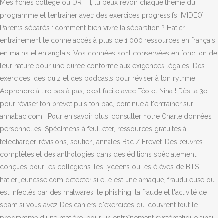
Mes fiches collège ou ORTH, tu peux revoir chaque thème du
programme et t’entraîner avec des exercices progressifs. [VIDEO]
Parents séparés : comment bien vivre la séparation ? Hatier
entraînement te donne accès à plus de 1 000 ressources en français,
en maths et en anglais. Vos données sont conservées en fonction de
leur nature pour une durée conforme aux exigences légales. Des
exercices, des quiz et des podcasts pour réviser à ton rythme !
Apprendre à lire pas à pas, c'est facile avec Téo et Nina ! Dès la 3e,
pour réviser ton brevet puis ton bac, continue à t'entraîner sur
annabac.com ! Pour en savoir plus, consulter notre Charte données
personnelles. Spécimens à feuilleter, ressources gratuites à
télécharger, révisions, soutien, annales Bac / Brevet. Des œuvres
complètes et des anthologies dans des éditions spécialement
conçues pour les collégiens, les lycéens ou les élèves de BTS.
hatier-jeunesse.com détecter si elle est une arnaque, frauduleuse ou
est infectés par des malwares, le phishing, la fraude et l'activité de
spam si vous avez Des cahiers d'exercices qui couvrent tout le
programme d'une matière, pour un entraînement systématique ainsi