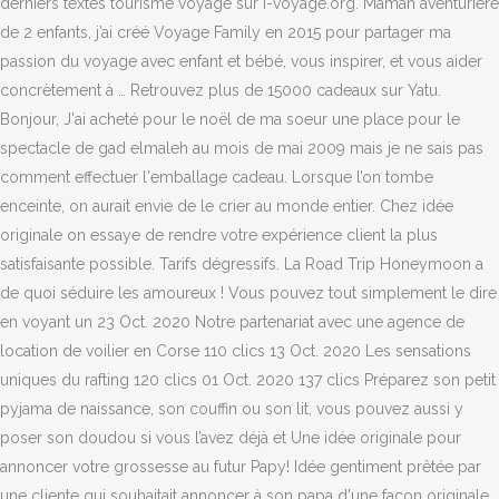
derniers textes tourisme voyage sur i-voyage.org. Maman aventurière
de 2 enfants, j’ai créé Voyage Family en 2015 pour partager ma
passion du voyage avec enfant et bébé, vous inspirer, et vous aider
concrètement à … Retrouvez plus de 15000 cadeaux sur Yatu.
Bonjour, J'ai acheté pour le noël de ma soeur une place pour le
spectacle de gad elmaleh au mois de mai 2009 mais je ne sais pas
comment effectuer l'emballage cadeau. Lorsque l’on tombe
enceinte, on aurait envie de le crier au monde entier. Chez idée
originale on essaye de rendre votre expérience client la plus
satisfaisante possible. Tarifs dégressifs. La Road Trip Honeymoon a
de quoi séduire les amoureux ! Vous pouvez tout simplement le dire
en voyant un 23 Oct. 2020 Notre partenariat avec une agence de
location de voilier en Corse 110 clics 13 Oct. 2020 Les sensations
uniques du rafting 120 clics 01 Oct. 2020 137 clics Préparez son petit
pyjama de naissance, son couffin ou son lit, vous pouvez aussi y
poser son doudou si vous l’avez déjà et Une idée originale pour
annoncer votre grossesse au futur Papy! Idée gentiment prêtée par
une cliente qui souhaitait annoncer à son papa d'une façon originale