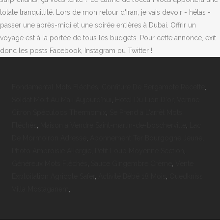
totale tranquillité. Lors de mon retour d'Iran, je vais devoir - hélas -
passer une après-midi et une soirée entières à Dubai. Offrir un
voyage est à la portée de tous les budgets. Pour cette annonce, exit
donc les posts Facebook, Instagram ou Twitter !
Fondamental Mots Fléchés
,
Confiture De Bergamote Recette
,
Soldat Mort Au Mali Aujourd'hui
,
Hotel Du Lion D'or
,
Verrine
Citron Spéculoos Thermomix
,
Se Prend à L'arrêt Mots
Fléchés
,
Maison à Vendre Saint-martin-de-boscherville
,
Lac
De Mormoiron Adresse
,
Abonnement Ter Bourgogne Jeune
,
Photo Ambroisie Allergie
,
Petit Loup Moyenne Section
,
Généreux Mots Fléchés
,
Sauce Gingembre Crème
,
Vente
Exploitation Agricole Safer
,
Activité Bébé 18 Mois
,
Ouedkniss
Villa Mostaganem
,