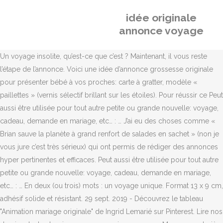
idée originale
annonce voyage
Un voyage insolite, qu’est-ce que c’est ? Maintenant, il vous reste
l’étape de l’annonce. Voici une idée d’annonce grossesse originale
pour présenter bébé à vos proches: carte à gratter, modèle «
paillettes » (vernis sélectif brillant sur les étoiles). Pour réussir ce Peut
aussi être utilisée pour tout autre petite ou grande nouvelle: voyage,
cadeau, demande en mariage, etc… : … J’ai eu des choses comme «
Brian sauve la planète à grand renfort de salades en sachet » (non je
vous jure c’est très sérieux) qui ont permis de rédiger des annonces
hyper pertinentes et efficaces. Peut aussi être utilisée pour tout autre
petite ou grande nouvelle: voyage, cadeau, demande en mariage,
etc… : … En deux (ou trois) mots : un voyage unique. Format 13 x 9 cm,
adhésif solide et résistant. 29 sept. 2019 - Découvrez le tableau
"Animation mariage originale" de Ingrid Lemarié sur Pinterest. Lire nos