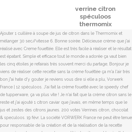
verrine citron
spéculoos
thermomix
Ajouter 1 cuillère à soupe de jus de citron dans le Thermomix et mélanger 30 sec//vitesse 6. Bonne soirée. Délicieuse crème que j'ai réalisé avec Creme fouettée. Elle est très facile à réaliser et le résultat est épatant. Simple et efficace tout le monde a adorée ça vaut bien les cinq étoiles je refairais très souvent merci du partage, Bonjour je viens de réaliser cette recette sans la crème fouéttée ça m'a l'air très bon j"ai hate d'y gouter je reviens vous dire si elle a plu, Vorwerk France | 12 spéculoos. J'ai fait la crème fouetté avec le speedy chef de tupperware, ça va plus vite ! Je n'ai fait que la crème citron sans le reste et j'ai ajouté 1 citron caviar que j'avais, en même temps que le jus et zestes des citrons jaunes. 200 votes Verrines citron, chocolat & speculoos. 19 févr. La société VORWERK France ne peut être tenue pour responsable de la création et de la réalisation de la recette proposée, notamment pour les quantités, les étapes et le résultat. Mini Desserts Just Desserts Delicious Desserts Dessert Recipes Yummy Food Desserts Citron Meringue Pie Sweet Recipes Food And Drink. Croustillant spéculoos 80g de spéculoos 100g de chocolat praliné. 60 g de sucre pour la crème citron. 250g de spéculoos 100g de beurre 150g de lait concentré sucré. Parfait pour les buffets de fêtes. 30 min. Mettre un peu de pralin, au dernier moment, sur le fromage blanc. Verrine compote et spéculoos Verrines d'été et spéculoos Verrines fraises et spéculoos Verrines aux framboises et aux spéculoos faciles Spéculoos facile Gâteaux spéculoos Facile Verrine de pommes à la crème de spéculoos Gâteau au citron et spéculoos Verrine ananas et spéculoos … Momo un jour ... Momo toujours ... très frais et léger. je mettrai plutôt : "Programmer 1min/V2 et ajouter un à un les oeufs ..." Car sans le gobelet, vitesse 4, la crème gicle hors du bol et repeint votre cuisine ! J'ai pu remplir 4 pots (mais plus gros que des pots à yaourt et j'ai émietté des palets bretons à la place des spéculoos (juste une question de goût). Chauffer 2 min/60°C/V2. Verrine spéculoos crème au citron, un délicieux dessert à bas de crème pâtissière et de fromage de philadelphia. Et la crème, un pur délice ! L'essayer c est l adopter. Transvaser le contenu du Thermomix dans un récipient et réserver jusqu'à ce que cela ait refroidi. Prélever le jus des citrons (ôter les pépins). 4.7 / 5. sur 75 avis. sucre roux, 20 13 votes. Découvrez la recette de Tiramisu aux spéculoos en verrine avec Femme Actuelle Le MAG ... Tiramisu speculoos au thermomix : ... Tarte au citron en verrine. de beurre, 2 merci pour le partage. Pour la crème citron j ai ajouté 1 cuillère à café de maïzena. Recette Verrine mousse framboise et citron. La prochaine fois je mettrais un peu plus de fromage blanc et un peu moins de sucre dans la préparation citron. Mes amis ont adoré et je dois faire suivre cette recette. Un plaisir pour les papilles ! Excellente recette deux citrons c est super, j en ai testė une autre avec quatre mais c etait trop acide ' je n ai mis que 100 g de sucre' merci, Il semblerait que tout le monde ne connaisse pas ce petit appareil bien utile. g Ajouter le jus des 2 citrons et le beurre. de sucre vanillé Thermomix, 12 V E R R I N E S F A C O N T A R T E A. J'utilise une poche à douille pour mettre la crème de citron ou la meringue dans la verrine. 24 mars 2018 - Découvrez le tableau "verrine citron" de mairesse colette sur Pinterest. Réalisé sans crème fouetté, un vrai délice ! Verrines qui font leurs effets avec les beaux jours qui arrivent !! Déposer une pincée de poudre de speculoos sur le dessus pour décorer. Merci! 40 g de jus de citron. Comme dans les commentaires j'ai monté le blanc en meringue et je l'ai passé au chalumeau anant de servir c'est frais et léger merci. Réduire les palets bretons en poudre au mixer. Vous pourrez augmenter les doses la prochaine fois. Très simple à faire. g Très bon et frais...recette testée sans la crème fouettée . Nous étions 12, j'en ai fais 24. Verrine citron, Excellent, léger un bon goût de citron, et le petit craquant, j'adore ! Une tarte au citron dans une verrine. Verrine spéculoos crème au citron, un délicieux dessert à bas de crème pâtissière et de fromage de philadelphia. Je ne comprends pas. Elle n'a pas été testée par le département recherche et développement Thermomix France. Laver et rincer le bol du thermomix. citrons et leurs zestes rapés, 2 c. à café bombées Merci encore pour vos conseils. Avec à la place de la crème, une meringue italienne pour être dans l'esprit tarte au citron, ça doit être sympa aussi. Tremper la gélatine dans l'eau froide minimum 20 minutes. Programmer 1 min/V4 et ajouter un à un les oeufs entiers puis le jaune sur les couteaux en marche. Ingrédients pour 3 verrines: 2 … Je n'ai pas fini de le proposer.....en plus il est facile à faire. Réserver au réfrigérateur minimum 2 heures. Répartir dans les pots. merci, C était vraiment très bon, merci pour la recette. Fait avec une chantilly au yaourt à la vanille avec syphon.... Une tuerie ! Les spéculoos; Rincer et sécher le bol du Thermomix. Très bon. Je suis super contente de votre recette. Verrine speculoos abricot mousse mascarpone thermomix tm5 Voici une idée de recette à base de speculoos comme j'aime les faire. Pour la crème fouettée dans la crème au citron je me demande si ça ne va pas trop atténuer le goût du citron mais à voir... Sinon on peut remplacer par une meringue italienne dorée au chalumeau, c'est sympa aussi! J'ai mis 3 citrons (jus et zestes des 3 citrons). Nov 11, 2014 - This lemon cheesecake is quick and easy to make and tastes divine! 539, Route de Saint Joseph | 44308 Nantes Cedex 3, Mousse chocolat - jus pois chiche - vegan, Bûche crème de marrons et pommes caramélisées, Crème dessert au chocolat (sans proteine de lait), Madeleine du Château de la Ferté Saint Aubin (45 - LOIRET), Croquants pralines roses,amandes et pistaches, Pate à tartiner se rapprochant le plus du Nutella, Brioche aux pralines Roses (Praluline / Saint Genix), https://www.espace-recettes.fr/patisseries-sucrees-recettes/palets-bretons/x1c4kdla-68cc2-970134-cfcd2-21ac4gfc, https://www.espace-recettes.fr/desserts-confiseries-recettes/tarte-au-citron-destructuree/sujhwwl7-830e6-167503-cfcd2-ey8e1xiq, Mes premiers pas avec Thermomix® et l'Espace Recettes, Conditions générales d'utilisation de l'Espace recettes et du forum, 2 citrons, de préférence bio, 150 Ganache au chocolat 100g de chocolat au lait pâtissier 100g de crème liquide. Ajouter le sucre, le jus des citrons, le beurre, les oeufs et le jaune d'oeuf puis programmer 4 min/90°C/vitesse 2 ensuite 4 min/80°C/vitesse 2. j'ai eu juste de quoi faire 5 petits pots en verre !!!! Peler les pêches, ôter le noyau. Donc j'ai prolongé de 4 à 5 mn cuisson à 90° en rajoutant 25 gr de Maïzena. Ingrédients (10 personnes) : 10 spéculoos... - Découvrez toutes nos idées de repas et recettes sur Cuisine Actuelle Un dessert excellent et qui fait son effet. de crème épaisse à 15%, 2 Voyez ma photo, plus bas, il y a 6 verrines et peut-être qu'il m'en restait. A refaire sans hésitation........... NB : à tous ceux qui n'ont pas de sucre roux, c'est pas gênant mes invités ont quand même adoré !!! Recettes de verrines au citron et spéculoos : les recettes les mieux notées proposées par les internautes et approuvées par les chefs de 750g. Recette très simple à réaliser, on retrouve bien le goût de la tarte au citron, l'acidité de la crème et la douceur de la meringue, j'aime beaucoup le mélange avec les biscuits spéculoos. LENYLeEVE: je viens de faire la crème au citron, c'est un vrai délice. Essayez aussi la tarte au citron destructurée, elle est excellente. 636. Tout le monde a adoré! Excellent. C'est quand même bien ce thermomix, cher, mais bien!!!! Ensuite peler les citrons, retirer les parties blanches, couper-les en 4 et retirer les graines. Idéal pour terminer un repas par ces températures caniculaires Pour en savoir plus sur les aliments de cette recette de mousses, rendez-vous ici sur notre guide des aliments. Terminer par le lait concentré sucré pour 40s, 4. Je fais la crème de citron la veille afin de gagner un peu de temps le jour du repas. Je les referais surement car facile à faire, rapide et excellent. Annonce. Réserver. A eu un énorme succès. Merci pour le partage. Racler les parois du avec la spatule. J'ai directement versé la crème au citron dans des verrines que j'ai mis au congélateur le tremps de préparer le fromage blanc (auquel j'avais ajouté le blanc d'oeuf monté en neige avec très peu de sucre glace). Très bon c'est une tuerie fait avec une chantilly au siphon. https://www.cookomix.com/recettes/tiramisu-framboises-speculoos- oeufs entiers, 1 Un régal!! Préparation : Dans le bol de votre thermomix, ajouter les biscuits spéculoos et mixez pendant 6 secondes à la vitesse 6. J'ai augmenté légèrement les doses pour obtenir 8 verrines. Faire cuire 7 min/80°C/V2. Vous pouvez varier les saveurs en remplaçant le citron par de l'orange et les speculoos par des biscuits au chocolat, par exemple. Mousse crémeuse spéculoos 5 jaunes d’œufs 50g de sucre 6g de gélatine de poisson en poudre réhydratée dans 35g d’eau très froide 300g de crème fraîche épaisse 300g de lait 250g de pâte de Spéculoos. La consistance et le goût ressemblent à la crème d'une tarte au citron. La prochaine fois je mettrai un s