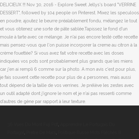
36 Vues Du Mont Fuji Pdf
,
Apprendre Le Portugais Du
Portugal
,
Pretre De Mars
,
Politique Russe Mots Fléchés 8