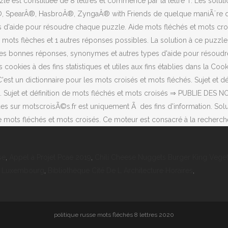
zle est constituéè de 8 lettres et commence par la lettre T. Les s
, SpearÂ®, HasbroÂ®, ZyngaÂ® with Friends de quelque maniÃ¨re que 
 d'aide pour résoudre chaque puzzle. Aide mots fléchés et mots cro
ts flèches et 1 autres réponses possibles. La solution à ce puzzle e
 bonnes réponses, synonymes et autres types d'aide pour résoudre 
ookies à des fins statistiques et utiles aux fins établies dans la Cook
'est un dictionnaire pour les mots croisés et mots fléchés. Sujet et
. Sujet et définition de mots fléchés et mots croisés ⇒ PUBLIE DES 
es sur motscroisÃ©s.fr est uniquement Ã des fins d'information. S
e mots fléchés et mots croisés. Ce moteur est consacré à la recherc
se
,
Appel à Projet Pcae 2019
,
Chili Cheese Nuggets Burger King Veget
e Luxembourg
,
Bibliothèque Cité De L Architecture Horaires
,
politique russe mots fléchés 8 lettres 2020