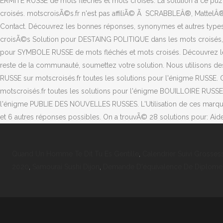
ERMITE RUSSE de mots fléchés et mots croisés. La solution à ce puz
croisés. motscroisÃ©s.fr n'est pas affiliÃ© Ã SCRABBLEÂ®, MattelÂ®
Contact. Découvrez les bonnes réponses, synonymes et autres types
croisÃ©s Solution pour DESTAING POLITIQUE dans les mots croisés, mo
pour SYMBOLE RUSSE de mots fléchés et mots croisés. Découvrez les
reste de la communauté, soumettez votre solution. Nous utilisons des c
RUSSE sur motscroisés.fr toutes les solutions pour l'énigme RUSSE. C
motscroisés.fr toutes les solutions pour l'énigme BOUILLOIRE RUSSE
l'énigme PUBLIE DES NOUVELLES RUSSES. L'Utilisation de ces marqu
et 6 autres réponses possibles. On a trouvÃ© 28 solutions pour: Aid
Quand Un Homme Te Dit Tu Es Gentille
,
Calendrier Suivi Grosses
2020
,
Samourai Sushi Dijon
,
Demande D'équivalence De Diplom