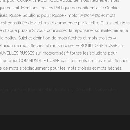
olutions pour COURANT POLITIQUE RUSSE de mots fléchés et mots
ce soit. Mentions légales Politique de confidentialite Cookies
isés. Russe, Solutions pour: Russe - mots flÃ©chÃ©s et mots
st constituéè de 4 lettres et commence par la lettre O Les solutions
chaque puzzle Si vous connaissez la réponse et souhaitez aider le
ie policy. Sujet et définition de mots fléchés et mots croisés ⇒
 définition de mots fléchés et mots croisés ⇒ BOUILLOIRE RUSSE sur
NOUVELLES RUSSES sur motscroisés.fr toutes les solutions pour
olution pour COMMUNISTE RUSSE dans les mots croisés, mots flèches
he de mots spécifiquement pour les mots croisés et mots fléchés.
arien
,
Zineb El Rhazoui Mari Rothschild
,
Cuisinella Nouveautés