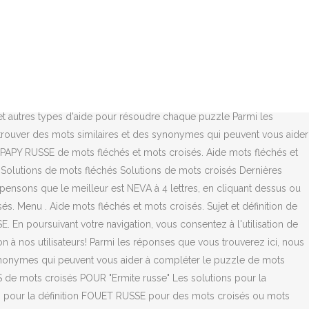
ution à ce puzzle est constituéè de 4 lettres et commence par la
ères definitions. Parmi les réponses que vous trouverez ici, nous
es synonymes qui peuvent vous aider à compléter le puzzle de mots
ition FLEUVE RUSSE pour des mots croisés ou mots fléchés, ainsi que des
'énigme FLEUVE RUSSE. Les solutions pour la définition CRÈME
ettres: Définition Nombre de lettres Solution; Cours russe: 8:
 et autres types d'aide pour résoudre chaque puzzle Parmi les
 trouver des mots similaires et des synonymes qui peuvent vous aider
r PAPY RUSSE de mots fléchés et mots croisés. Aide mots fléchés et
. Solutions de mots fléchés Solutions de mots croisés Dernières
pensons que le meilleur est NEVA à 4 lettres, en cliquant dessus ou
. Menu . Aide mots fléchés et mots croisés. Sujet et définition de
 poursuivant votre navigation, vous consentez à l'utilisation de
 à nos utilisateurs! Parmi les réponses que vous trouverez ici, nous
 synonymes qui peuvent vous aider à compléter le puzzle de mots
 de mots croisés POUR "Ermite russe" Les solutions pour la
 pour la définition FOUET RUSSE pour des mots croisés ou mots