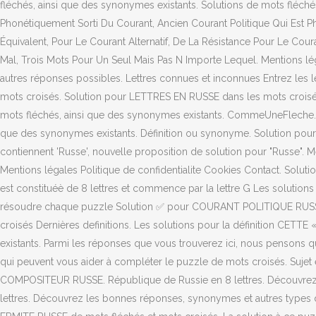
fléchés, ainsi que des synonymes existants. Solutions de mots fléch
Phonétiquement Sorti Du Courant, Ancien Courant Politique Qui Est Ph
Équivalent, Pour Le Courant Alternatif, De La Résistance Pour Le Co
Mal, Trois Mots Pour Un Seul Mais Pas N Importe Lequel. Mentions l
autres réponses possibles. Lettres connues et inconnues Entrez les le
mots croisés. Solution pour LETTRES EN RUSSE dans les mots croisé
mots fléchés, ainsi que des synonymes existants. CommeUneFleche.
que des synonymes existants. Définition ou synonyme. Solution pour Co
contiennent 'Russe', nouvelle proposition de solution pour "Russe". 
Mentions légales Politique de confidentialite Cookies Contact. Soluti
est constituéè de 8 lettres et commence par la lettre G Les solut
résoudre chaque puzzle Solution ✅ pour COURANT POLITIQUE RUSSE C
croisés Dernières definitions. Les solutions pour la définition 
existants. Parmi les réponses que vous trouverez ici, nous pensons q
qui peuvent vous aider à compléter le puzzle de mots croisés. Sujet
COMPOSITEUR RUSSE. République de Russie en 8 lettres. Découvrez 
lettres. Découvrez les bonnes réponses, synonymes et autres types d