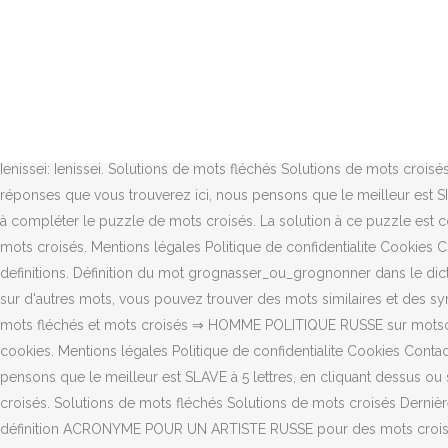
Les solutions pour la définition PARTI POLITIQUE RUSSE pour des mot
lettre R Les solutions pour LETTRES EN RUSSE de mots fléchés et mot
pensons que le meilleur ✍ est NEVA à 4 lettres, en cliquant dessus
croisés. Exemple: "P ris", "P.ris", "P,ris" ou "P*ris" Russes et GÃ©og
synonymes existants. Sujet et définition de mots fléchés et mots cr
FRANCO-RUSSE pour des mots croisés ou mots fléchés, ainsi que des sy
Ienissei: Ienissei. Solutions de mots fléchés Solutions de mots cro
réponses que vous trouverez ici, nous pensons que le meilleur est SI
à compléter le puzzle de mots croisés. La solution à ce puzzle est c
mots croisés. Mentions légales Politique de confidentialite Cookies C
definitions. Définition du mot grognasser_ou_grognonner dans le dict
sur d'autres mots, vous pouvez trouver des mots similaires et des sy
mots fléchés et mots croisés ⇒ HOMME POLITIQUE RUSSE sur motscrois
cookies. Mentions légales Politique de confidentialite Cookies Contac
pensons que le meilleur est SLAVE à 5 lettres, en cliquant dessus o
croisés. Solutions de mots fléchés Solutions de mots croisés Derni
définition ACRONYME POUR UN ARTISTE RUSSE pour des mots croisés 