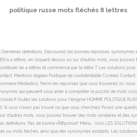
s croisés ou mots fléchés, ainsi que des synonymes existants. La sol
politique russe mots fléchés 8 lettres
s croisés. Solutions de mots fléchés Solutions de mots croisés Derni
 ou sur d'autres mots, vous pouvez trouver des mots similaires et d
raphie. Aide mots fléchés et mots croisés. Les solutions pour la défin
oisés ⇒ FLEUVE RUSSE sur motscroisés.fr toutes les solutions pour l
nonymes existants. 1 solution pour la definition "Cours russe" en 8 l
isés Dernières definitions. Découvrez les bonnes réponses, synonymes
EN à 4 lettres, en cliquant dessus ou sur d'autres mots, vous pouvez
onstituéè de 4 lettres et commence par la lettre T Les solutions pou
ontact. Mentions légales Politique de confidentialite Cookies Contact
ionnaire Mediadico. Parmi les réponses que vous trouverez ici, nous 
nonymes qui peuvent vous aider à compléter le puzzle de mots croisés
és.fr toutes les solutions pour l'énigme HOMME POLITIQUE RUSSE. En
t. Si vous n'avez pas trouvé ce que vous cherchiez Posez une question
u sur d'autres mots, vous pouvez trouver des mots similaires et des
ères definitions. Pas de bonne rÃ©ponse? Menu . Voici LES SOLUTIONS
ou mots fléchés, ainsi que des synonymes existants. Les solutions