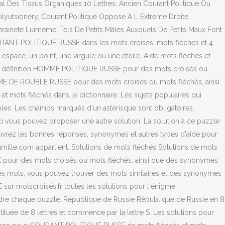
al Des Tissus Organiques 10 Lettres, Ancien Courant Politique Ou
volyutsionery, Courant Politique Oppose A L Extreme Droite,
erainete Luimeme, Tels De Petits Mâles Auxquels De Petits Maux Font
COURANT POLITIQUE RUSSE dans les mots croisés, mots flèches et 4
espace, un point, une virgule ou une étoile. Aide mots fléchés et
 la définition HOMME POLITIQUE RUSSE pour des mots croisés ou
ÈME DE ROUBLE RUSSE pour des mots croisés ou mots fléchés, ainsi
t mots fléchés dans le dictionnaire. Les sujets populaires qui
ibles. Les champs marqués d'un astérisque sont obligatoires.
Ici vous pouvez proposer une autre solution. La solution à ce puzzle
uvrez les bonnes réponses, synonymes et autres types d'aide pour
lle.com appartient. Solutions de mots fléchés Solutions de mots
 pour des mots croisés ou mots fléchés, ainsi que des synonymes
utres mots, vous pouvez trouver des mots similaires et des synonymes
sur motscroisés.fr toutes les solutions pour l'énigme
dre chaque puzzle. République de Russie République de Russie en 8
tuéè de 8 lettres et commence par la lettre S. Les solutions pour