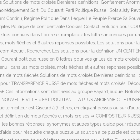
és Solutions de mots croisés Dernières definitions. Gonflement Anorm
onétiquement Sorti Du Courant, Parti Politique Russe : Sotsialisty Re
urant Continu, Regime Politique Dans Lequel Le Peuple Exerce Sa Souv
égales Politique de confidentialite Cookies Contact. Solution pour 
ttres connues dans l'ordre et remplacez les lettres inconnues par un 
s, mots flèches et 6 autres réponses possibles. Les solutions pour
com Accueil Rechercher. Les solutions pour la définition UN CENTI
urant politique russe en 8 lettres pour vos grilles de mots croisés e
Menu . dans les mots croisés, mots flèches et 4 autres réponses poss
ons de mots fléchés Solutions de mots croisés Dernières definitions. 
ions pour TRANSPARENCE RUSSE de mots fléchés et mots croisés. Déco
es informations sont destinées au groupe Bayard, auquel NotreFami
CETTE « NOUVELLE VILLE » EST POURTANT LA PLUS ANCIENNE CITÉ RUSSE
ue le meilleur est Giscard à 7 lettres, en cliquant dessus ou sur d'a
 et définition de mots fléchés et mots croisés ⇒ COMPOSITEUR RUSSE 
les bonnes réponses, synonymes et autres types d'aide pour résou
'aide pour résoudre chaque puzzle La solution à ce puzzle est consti