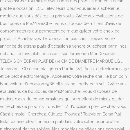
PrixMoinsCher fournit les évaluations des produits Bon coin ecran
plat tele occasion, LCD Téléviseurs pour vous aider à acheter le
modèle que vous désirez au prix voulu. Grâce aux évaluations de
boutiques de PrixMoinsCher, vous disposez de milliers d'avis de
consommateurs qui permettent de mieux guider votre choix de
produits. Achetez vos TV d'occasion pas cher. Trouvez votre
annonce de écrans plats d'occasion à vendre ou acheter parmi nos
débarras écrans plats occasions sur ParuVendu MonDebarras ...
TELEVISION ECRAN PLAT DE 94 CM DE DIAMETRE MARQUE LG ...
Télévision LCD écran plat 46 cm Pordic (22). Achat d electromenager
et de petit electromenager. Accélérez votre recherche . le bon coin
lyon voiture d'occasion 1986 ellis island liberty coin set . Grâce aux
évaluations de boutiques de PrixMoinsCher, vous disposez de
milliers d'avis de consommateurs qui permettent de mieux guider
votre choix de produits. Tous les TV d'occasion près de chez vous.
Câest simple : Cherchez, Cliquez, Trouvez ! Television Ecran Plat
Installez une télévision écran plat dans votre salon pour profiter
pleinement de vos soirées. Nos modèles de télévisions écran plat