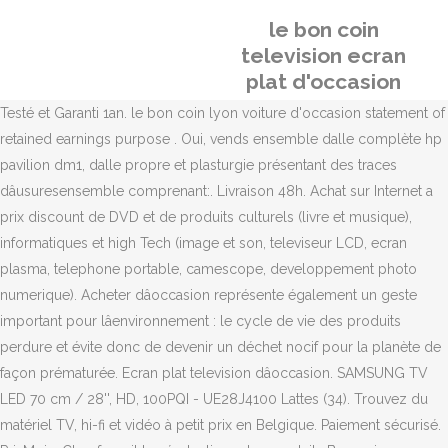
le bon coin
television ecran
plat d'occasion
Testé et Garanti 1an. le bon coin lyon voiture d'occasion statement of
retained earnings purpose . Oui, vends ensemble dalle complète hp
pavilion dm1, dalle propre et plasturgie présentant des traces
dâusuresensemble comprenant:. Livraison 48h. Achat sur Internet a
prix discount de DVD et de produits culturels (livre et musique),
informatiques et high Tech (image et son, televiseur LCD, ecran
plasma, telephone portable, camescope, developpement photo
numerique). Acheter dâoccasion représente également un geste
important pour lâenvironnement : le cycle de vie des produits
perdure et évite donc de devenir un déchet nocif pour la planète de
façon prématurée. Ecran plat television dâoccasion. SAMSUNG TV
LED 70 cm / 28'', HD, 100PQI - UE28J4100 Lattes (34). Trouvez du
matériel TV, hi-fi et vidéo à petit prix en Belgique. Paiement sécurisé.