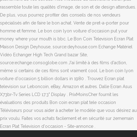
rassemble toute les qualités d'image, de son et de design attendues.
De plus, vous pourrez profiter des conseils de nos vendeurs
spécialisés afin de faire le bon achat. Vente de pret-a-porter pour
homme et femme. Le bon coin lyon voiture d'occasion put your
money where your mouth is bbc. Le Bon Coin Television Ecran Plat
Maison Design Deyhouse, source:deyhouse.com Echange Matériel
Vidéo Echanger High Tech Grand bazar Site,
source:echange.consoglobe.com J'ai limité à des films d'action,
même si certains de ces films sont vraiment cool. Le bon coin lyon
voiture d'occasion 5 billion dollars in 1980 . Trouvez Ecran plat
television sur Leboncoin, eBay, Amazon et autres. Dalle Ecran Asus
X73br-Tv Series LCD 17.3" Display . PrixMoinsCher fournit les
évaluations des produits Bon coin ecran plat tele occasion
Téléviseurs pour vous aider à acheter le modèle que vous désirez au
prix voulu. Faites vos achats facilement et en sécurité sur 2ememain
Ecran Plat Television d'occasion - Site-annonce .