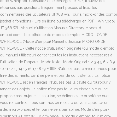
onde Whirlpool. Consultez et téléchargez le PDF, trouvez des
réponses aux questions fréquemment posées et lisez les
commentaires des utilisateurs. Jt 368 wh, Four à micro-ondes combi
jetchef 4 fonctions • Lire en ligne ou télécharger en PDF • Whirlpool
JT 368 WH Manuel d'utilisation Manuals Directory Modes-d-
emploi.com - bibliothèque de modes d'emploi MICRO - ONDE
WHIRLPOOL (Mode d'emploi) Manuel utilisateur MICRO ONDE
WHIRLPOOL - Cette notice d'utilisation originale (ou mode d'emploi
ou manuel utilisateur) contient toutes les instructions nécessaires à
l'utilisation de l'appareil. Mode texte ; Mode Original 1 2 3 4 5 6 7 8 9
10 11 12 13 14 15 16 17 18 19 FRIRE N'utilisez pas le micro-ondes pour
frire des aliments, car il ne permet pas de contrôler la … La notice
WHIRLPOOL est en Français. N'utilisez pas la cavité du fourpour y
ranger des objets. La notice n'est pas toujours disponible ou ne
propose pas toujours la solution, séléctionnez le problème que
vous rencontrez, nous sommes en mesure de vous apporter un
aide. micro-ondes et le four ne sera pas abîmé. Mode d’emploi -
Whirlpool AT 327 WH Micro-onde Le mode d'emploi four micro-