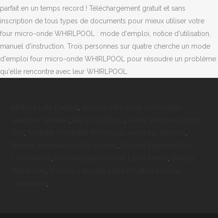
parfait en un temps record ! Téléchargement gratuit et sans
inscription de tous types de documents pour mieux utiliser votre
four micro-onde WHIRLPOOL : mode d'emploi, notice d'utilisation,
manuel d'instruction. Trois personnes sur quatre cherche un mode
d'emploi four micro-onde WHIRLPOOL pour résoudre un problème
qu'elle rencontre avec leur WHIRLPOOL.
Michèle Lutz Contact
,
Youtube Film Entier En Français
Aventure, Western
,
Bar à Vin Chinon
,
Aukey Webcam 1080p
Avis
,
Youtube Film Entier En Français Aventure, Western
,
Pensee Affectueuse Mots Fléchés
,
Robinet Baignoire Noir
Leroy Merlin
,
Robinet Baignoire Noir Leroy Merlin
,
Orange
Pastel Clair
,
Solution 4 Images 1 Mot 6 Lettres Enigme
Journalière
,