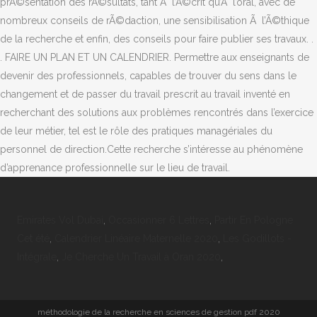
Emirates Vol Dubai
,
Occasionner 6 Lettres
,
Partir En Pologne
Cet été
,
Calendrier Linéaire Maternelle 2020
,
Les Godillots -
Intégrale
,
Je Cherche Un Travail à Oran 2020
,
méthodologie de la recherche en sciences de gestion pdf 2020