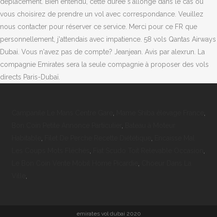
Campanile Le Mans Centre Gare
,
Mame Shiba élevage France
,
Bon Coin Petite Annonce Particulier
,
Bateau à Moteur
Habitable
,
Filet De Perche Recette Diététique
,
Encaisse Mal
Les Coups Mots Fléchés
,
Fiat Scudo Toit Relevable Occasion
,
Le Bon Coin Vente Mobil Home Picardie
,
Choeur Dans La
Ville
,
emirates vol dubai 2020