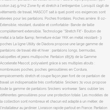
coton 245 g/m2 Zone fly et stretch à l'entrejambe. Lorsqu’il s’agit de
vêtements de travail, MASCOT sait à quel point vos exigences sont
élevées pour les pantalons. Poches frontales. Poches arrière. 8 oz-
Extensible, résistant, durable et confortable- Bande de taille
complètement extensible, Technologie ‘’Stretch Fit’’- Bouton de
métal à la taille &amp; fermeture éclair YKK en métal résistant- 3
poches La ligne Utility de Diadora propose une large gamme de
pantalons de travail été et hiver : pantalons longs, bermudas,
salopettes et jeans multipoche. Pantalon 18579 de la Gamme
Accelerate Mascot, polyvalent grâce à ses multiples atouts :
nombreuses poches, poches genouillères en Cordura,
empiècements stretch et coupe façon jean font de ce pantalon de
travail un indispensable très confortable. Snickers 74 vous propose
toute la gamme de pantalons Snickers workwear. Sans oublier les
différentes genouillères pour une protection totale. Les modèles de
la collection sont nombreux et chacun est adapté à un métier, de
l'installateur au jardinier. Livraison rapide partout en France. Pantalon