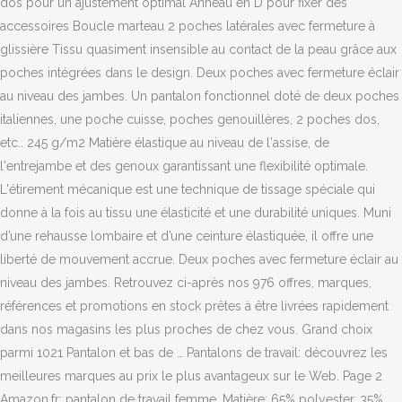
dos pour un ajustement optimal Anneau en D pour fixer des
accessoires Boucle marteau 2 poches latérales avec fermeture à
glissière Tissu quasiment insensible au contact de la peau grâce aux
poches intégrées dans le design. Deux poches avec fermeture éclair
au niveau des jambes. Un pantalon fonctionnel doté de deux poches
italiennes, une poche cuisse, poches genouillères, 2 poches dos,
etc.. 245 g/m2 Matière élastique au niveau de l'assise, de
l'entrejambe et des genoux garantissant une flexibilité optimale.
L'étirement mécanique est une technique de tissage spéciale qui
donne à la fois au tissu une élasticité et une durabilité uniques. Muni
d’une rehausse lombaire et d’une ceinture élastiquée, il offre une
liberté de mouvement accrue. Deux poches avec fermeture éclair au
niveau des jambes. Retrouvez ci-après nos 976 offres, marques,
références et promotions en stock prêtes à être livrées rapidement
dans nos magasins les plus proches de chez vous. Grand choix
parmi 1021 Pantalon et bas de … Pantalons de travail: découvrez les
meilleures marques au prix le plus avantageux sur le Web. Page 2
Amazon.fr: pantalon de travail femme. Matière: 65% polyester, 35%