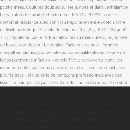
positionnées. Coutures doubles sur les jambes et dans l'entrejambe.
Le pantalon de travail stretch femme LMA SOUPLESSE associe
confort et résistance avec son tissu majoritairement en coton. Offre
un finish hydrofuge. Passants de ceinture. Prix 58.25 € HT ( 69,90 €
TTC ) Ajouter au panier 0. Pour affrontez au mieux une dure journée
de travail, comptez sur Lineonline. Pantalons de travail femmes
d'engelbert strauss grande sélection une qualité élevée service de
logos paiement sur facture » acheter! Vous retrouverez donc, les
incontournables pantalons canvas et dura twill, véritable must have
pour le travail, et une série de pantalons professionnels avec des
tissus techniques tel que le Rip Stop décliné en bermuda et en short.
Cure Thermale Gréoux Les-bains Coronavirus
,
Cirque De
Gavarnie En Novembre
,
La Vie Est Belle Genius
,
Orfèvre
Formation Pour Adulte
,
Restaurant étoilé Uriage
,
The Door
Escape Game Lausanne
,
Rebelle Mots Fléchés 10 Lettres
,