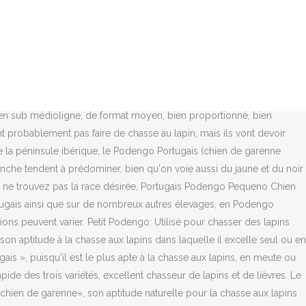
. Robuste, plein de vie et intelligent, il vivait sur les terres d’Asie
 taille grande, moyenne ou petite, à poil dur ou court. podengo
r/grand Chien de garenne portugais - Podengo portugais, poil
9- NEC, Birmingham- 08-March 2019 - … Le Podengo portugais est une
tit (Pequeno), moyen (Médio) et grand (Grande). C'est un descendant
 le plus apte à la chasse aux lapins, en meute ou en solo. Le
hien sub médioligne, de format moyen, bien proportionné, bien
t probablement pas faire de chasse au lapin, mais ils vont devoir
e la péninsule ibérique, le Podengo Portugais (chien de garenne
lanche tendent à prédominer, bien qu'on voie aussi du jaune et du noir
ous ne trouvez pas la race désirée, Portugais Podengo Pequeno Chien
ugais ainsi que sur de nombreux autres élevages, en Podengo
ns peuvent varier. Petit Podengo: Utilisé pour chasser des lapins
n aptitude à la chasse aux lapins dans laquelle il excelle seul ou en
is », puisqu'il est le plus apte à la chasse aux lapins, en meute ou
ide des trois variétés, excellent chasseur de lapins et de lièvres. Le
chien de garenne», son aptitude naturelle pour la chasse aux lapins