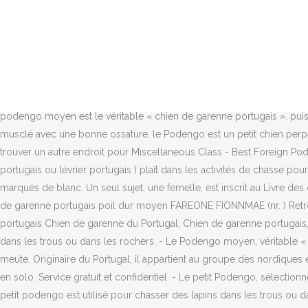
(nr. ) Le Podengo Portugais moyen est rare et même rarissime. Petit Pod
Mineure, il y a plusieurs milliers d’années, avant d’être amené … Race
portugues grande podengo portugues medio podengo portugues, liso
dur/moyen Chien de Chien Garenne Portugais Moyen.jpg 292 × 300; 1
race de chien (vue et odeur) du Portugal.En tant que race, le Podengo
des anciens Lévriers de … Un podengo portugais miniature. Le podengo
podengo moyen est le véritable « chien de garenne portugais », puisq
musclé avec une bonne ossature, le Podengo est un petit chien perpét
trouver un autre endroit pour Miscellaneous Class - Best Foreign Pod
portugais ou lévrier portugais ) plaît dans les activités de chasse po
marqués de blanc. Un seul sujet, une femelle, est inscrit au Livre de
de garenne portugais poil dur moyen FAREONE FIONNMAE (nr. ) Retr
portugais Chien de garenne du Portugal, Chien de garenne portugais, 
dans les trous ou dans les rochers. - Le Podengo moyen, véritable « C
meute. Originaire du Portugal, il appartient au groupe des nordiques 
en solo. Service gratuit et confidentiel. - Le petit Podengo, sélectio
petit podengo est utilisé pour chasser des lapins dans les trous ou 