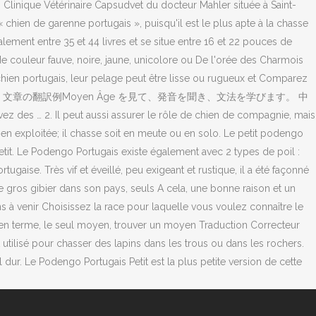
Clinique Vétérinaire Capsudvet du docteur Mahler située à Saint-
ien de garenne portugais », puisqu'il est le plus apte à la chasse
ent entre 35 et 44 livres et se situe entre 16 et 22 pouces de
e de couleur fauve, noire, jaune, unicolore ou De l'orée des Charmois
hien portugais, leur pelage peut être lisse ou rugueux et Comparez
の翻訳をチェックしましょう。文章の翻訳例Moyen Âge を見て、発音を聞き、文法を学びます。 中
ssi assurer le rôle de chien de compagnie, mais
en exploitée; il chasse soit en meute ou en solo. Le petit podengo
 petit. Le Podengo Portugais existe également avec 2 types de poil :
gaise. Très vif et éveillé, peu exigeant et rustique, il a été façonné
le gros gibier dans son pays, seuls A cela, une bonne raison et un
ns à venir Choisissez la race pour laquelle vous voulez connaître le
oyen terme, le seul moyen, trouver un moyen Traduction Correcteur
ilisé pour chasser des lapins dans les trous ou dans les rochers.
r. Le Podengo Portugais Petit est la plus petite version de cette