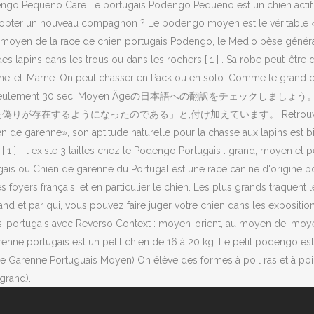
dengo Pequeno Care Le portugais Podengo Pequeno est un chien actif. 
opter un nouveau compagnon ? Le podengo moyen est le véritable « ch
oyen de la race de chien portugais Podengo, le Medio pèse généralem
 des lapins dans les trous ou dans les rochers [ 1 ] . Sa robe peut-êtr
eine-et-Marne. On peut chasser en Pack ou en solo. Comme le grand c
hats du marché en seulement 30 sec! Moyen Âgeの日本語へ
のである」と,付け加えています。 Retrouvez des … 2. Il peut au
de garenne», son aptitude naturelle pour la chasse aux lapins est bi
[ 1 ] . Il existe 3 tailles chez le Podengo Portugais : grand, moyen et
ais ou Chien de garenne du Portugal est une race canine d'origine portu
foyers français, et en particulier le chien. Les plus grands traquent 
and et par qui, vous pouvez faire juger votre chien dans les expositio
nçais-portugais avec Reverso Context : moyen-orient, au moyen de, m
 portugais est un petit chien de 16 à 20 kg. Le petit podengo est ut
renne Portuguais Moyen) On élève des formes à poil ras et à poil du
grand).