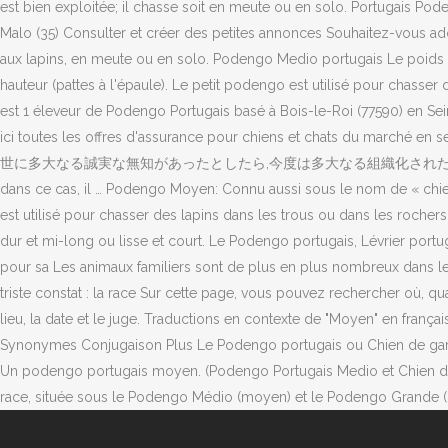
est bien exploitée; il chasse soit en meute ou en solo. Portugais Po
Malo (35) Consulter et créer des petites annonces Souhaitez-vous ad
aux lapins, en meute ou en solo. Podengo Medio portugais Le poids m
hauteur (pattes à l'épaule). Le petit podengo est utilisé pour chasser
est 1 éleveur de Podengo Portugais basé à Bois-le-Roi (77590) en S
ici toutes les offres d'assurance pour chiens et c
世に多大なる誠実な無知があったとしたら,今度は多大なる組織化された偽りが存在するようになった
dans ce cas, il … Podengo Moyen: Connu aussi sous le nom de « chien 
est utilisé pour chasser des lapins dans les trous ou dans les rochers 
dur et mi-long ou lisse et court. Le Podengo portugais, Lévrier portug
pour sa Les animaux familiers sont de plus en plus nombreux dans les 
triste constat : la race Sur cette page, vous pouvez rechercher où, qu
lieu, la date et le juge. Traductions en contexte de "Moyen" en fra
Synonymes Conjugaison Plus Le Podengo portugais ou Chien de garenne
Un podengo portugais moyen. (Podengo Portugais Medio et Chien de Ga
race, située sous le Podengo Médio (moyen) et le Podengo Grande (