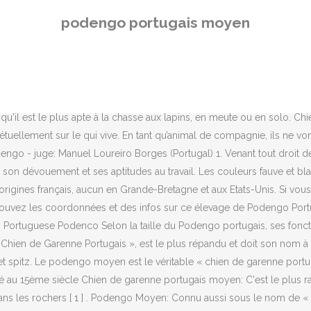
engo: Utilisé pour chasser des lapins dans les trous ou dans les rochers
podengo portugais moyen
 de chien de type primitif chien de chasse, originaire du Portugal, de
/pequeno Chien de garenne portugais - Podengo portugais, poil du
3 KB Chien Garenne Portugais Petit.jpg 505 × 565; 51 KB Crufts 201
 est divisé en trois catégories de taille qui ne sont pas croisées: pe
 moyen est le véritable « chien de garenne portugais », puisqu'il est
u'il est le plus apte à la chasse aux lapins, en meute ou en solo. C
uellement sur le qui vive. En tant qu’animal de compagnie, ils ne von
engo - juge: Manuel Loureiro Borges (Portugal) 1. Venant tout droit d
ur son dévouement et ses aptitudes au travail. Les couleurs fauve et b
s origines français, aucun en Grande-Bretagne et aux Etats-Unis. Si v
ouvez les coordonnées et des infos sur ce élevage de Podengo Port
Portuguese Podenco Selon la taille du Podengo portugais, ses fonctio
hien de Garenne Portugais », est le plus répandu et doit son nom à so
et spitz. Le podengo moyen est le véritable « chien de garenne portuga
nné au 15ème siècle Chien de garenne portugais moyen: C'est le plus rap
dans les rochers [ 1 ] . Podengo Moyen: Connu aussi sous le nom de « 