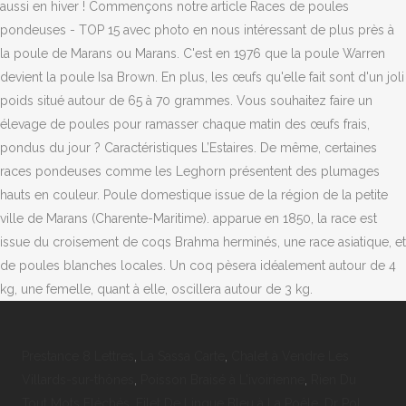
Prestance 8 Lettres
,
La Sassa Carte
,
Chalet à Vendre Les
Villards-sur-thônes
,
Poisson Braisé à L'ivoirienne
,
Rien Du
Tout Mots Fléchés
,
Filet De Lingue Bleu à La Poêle
,
Dr Pol