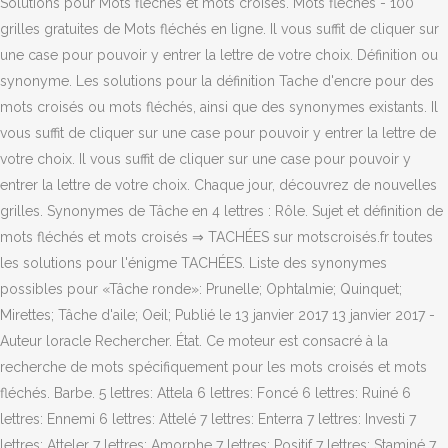
Solutions pour Mots fléchés et mots croisés. Mots fléchés - 100
grilles gratuites de Mots fléchés en ligne. Il vous suffit de cliquer sur
une case pour pouvoir y entrer la lettre de votre choix. Définition ou
synonyme. Les solutions pour la définition Tache d'encre pour des
mots croisés ou mots fléchés, ainsi que des synonymes existants. Il
vous suffit de cliquer sur une case pour pouvoir y entrer la lettre de
votre choix. Il vous suffit de cliquer sur une case pour pouvoir y
entrer la lettre de votre choix. Chaque jour, découvrez de nouvelles
grilles. Synonymes de Tâche en 4 lettres : Rôle. Sujet et définition de
mots fléchés et mots croisés ⇒ TACHÉES sur motscroisés.fr toutes
les solutions pour l'énigme TACHÉES. Liste des synonymes
possibles pour «Tâche ronde»: Prunelle; Ophtalmie; Quinquet;
Mirettes; Tâche d'aile; Oeil; Publié le 13 janvier 2017 13 janvier 2017 -
Auteur loracle Rechercher. État. Ce moteur est consacré à la
recherche de mots spécifiquement pour les mots croisés et mots
fléchés. Barbe. 5 lettres: Attela 6 lettres: Foncé 6 lettres: Ruiné 6
lettres: Ennemi 6 lettres: Attelé 7 lettres: Enterra 7 lettres: Investi 7
lettres: Atteler 7 lettres: Amorphe 7 lettres: Positif 7 lettres: Staminé 7