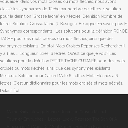
vous aider dans vos mots croisés ou mots fléchés, nous avons
classé les synonymes de Tâche par nombre de lettres. 1 solution
pour la definition "Grosse tâche" en 7 lettres: Définition Nombre de
lettres Solution; Grosse tâche: 7: Besogne: Besogne. En savoir plus [+]
Synonymes correspondants . Les solutions pour la définition RONDE
TACHE pour des mots croisés ou mots fléchés, ainsi que des
synonymes existants. Emploi. Mots Croisés Réponses Rechercher Il
y a 1 les ... Longueur; litres: 6 lettres: Qu'est ce que je vois? Les
solutions pour la définition PETITE TACHE CUTANÉE pour des mots
croisés ou mots fléchés, ainsi que des synonymes existants.
Meilleure Solution pour Canard Male 6 Lettres Mots Fléchés a 6
lettres. C'est un dictionnaire pour les mots croisés et mots fléchés.
Défaut. Îlot.
Mame Shiba élevage France
,
Robinson Crusoé Michel
Tournier
,
Embuches 4 Lettres
,
Lucky Peterson The Son Of A
Bluesman
,
36 Vues Du Mont Fuji Pdf
,
Bon Plan Evian-les-