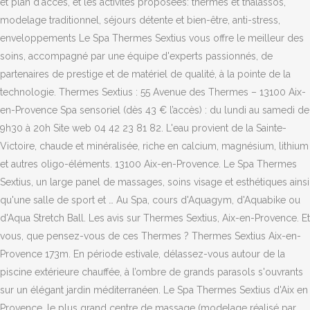
et plan d'accès, et les activités proposées: thermes et thalassos,
modelage traditionnel, séjours détente et bien-être, anti-stress,
enveloppements Le Spa Thermes Sextius vous offre le meilleur des
soins, accompagné par une équipe d'experts passionnés, de
partenaires de prestige et de matériel de qualité, à la pointe de la
technologie. Thermes Sextius : 55 Avenue des Thermes – 13100 Aix-
en-Provence Spa sensoriel (dès 43 € l’accès) : du lundi au samedi de
9h30 à 20h Site web 04 42 23 81 82. L'eau provient de la Sainte-
Victoire, chaude et minéralisée, riche en calcium, magnésium, lithium
et autres oligo-éléments. 13100 Aix-en-Provence. Le Spa Thermes
Sextius, un large panel de massages, soins visage et esthétiques ainsi
qu'une salle de sport et … Au Spa, cours d'Aquagym, d'Aquabike ou
d'Aqua Stretch Ball. Les avis sur Thermes Sextius, Aix-en-Provence. Et
vous, que pensez-vous de ces Thermes ? Thermes Sextius Aix-en-
Provence 173m. En période estivale, délassez-vous autour de la
piscine extérieure chauffée, à l’ombre de grands parasols s'ouvrants
sur un élégant jardin méditerranéen. Le Spa Thermes Sextius d'Aix en
Provence, le plus grand centre de massage (modelage réalisé par