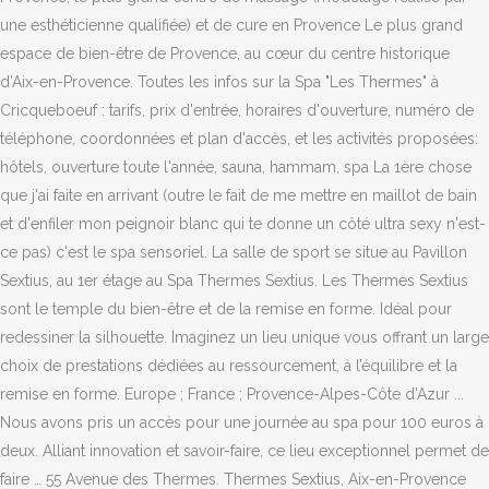
une esthéticienne qualifiée) et de cure en Provence Le plus grand
espace de bien-être de Provence, au cœur du centre historique
d’Aix-en-Provence. Toutes les infos sur la Spa "Les Thermes" à
Cricqueboeuf : tarifs, prix d'entrée, horaires d'ouverture, numéro de
téléphone, coordonnées et plan d'accès, et les activités proposées:
hôtels, ouverture toute l'année, sauna, hammam, spa La 1ère chose
que j'ai faite en arrivant (outre le fait de me mettre en maillot de bain
et d'enfiler mon peignoir blanc qui te donne un côté ultra sexy n'est-
ce pas) c'est le spa sensoriel. La salle de sport se situe au Pavillon
Sextius, au 1er étage au Spa Thermes Sextius. Les Thermes Sextius
sont le temple du bien-être et de la remise en forme. Idéal pour
redessiner la silhouette. Imaginez un lieu unique vous offrant un large
choix de prestations dédiées au ressourcement, à l’équilibre et la
remise en forme. Europe ; France ; Provence-Alpes-Côte d'Azur ...
Nous avons pris un accès pour une journée au spa pour 100 euros à
deux. Alliant innovation et savoir-faire, ce lieu exceptionnel permet de
faire … 55 Avenue des Thermes. Thermes Sextius, Aix-en-Provence