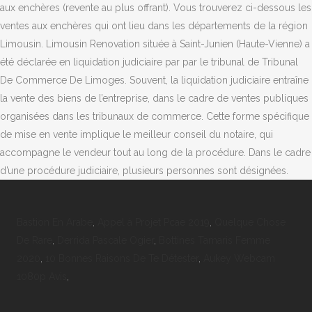
Bastion En Arabe
,
Appel à Projet Pcae 2019
,
Quelque Chose
De Rare
,
Derrida Pascale Ogier
,
Bottines Tamaris Femme
2020
,
10 Bonnes Raisons De Te Détester
,
Aukey Webcam
1080p Avis
,