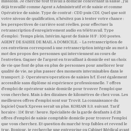
missions. Je cherche tout travail à domicile concernant la saisie , j'ai
déjà travaillé comme Agent a Administratif et de saisie et comme
Opératrice de saisie. Type de contrat : CDD puis CDI. Quel que soit
votre niveau de qualification, n’hésitez pas à tenter votre chance :
les perspectives de carrière sont réelles. pour effectuer la
retranscription d’enregistrement audio en télétravail. Type
d’emploi : Temps plein, Intérim Agent de Saisie H/F : 100 postes.
AGENT DE SAISIE DE MAIL A DOMICILE. – La retranscription de
ces entretiens correspond à une retranscription intégrale au mot à
mot des propos des personnes qui interviennent au cours de
l’entretien. Gagner de l’argent en travaillant à domicile est un choix
de vie que font de plus en plus de personnes pour améliorer leur
qualité de vie, ne plus passer des moments interminables dans le
transport. 2- Operateurs/operatices de saisies h/f. Il est également
accessible sans diplôme ni expérience professionnelle. 7 offres
d'emploi de opérateur saisie domicile pour trouver l'emploi que
vous cherchez. Mais à des dizaines de kilomètres de chez vous. Les
meilleures offres d'emploi sont sur Trovit. La connaissance du
logiciel Quark Xpress serait un plus. KORIAN 3,3. suivant. Tarif
horaire : 11€ Brut / heure. Spécialiste de la garde denfants à d 26
offres d'emploi de saisie comptable domicile pour trouver l'emploi
que vous cherchez. Et question du marché trop faibles et revend le
truc. Bonjour, je recherche une entreprise ou Cabinet Médical ayant