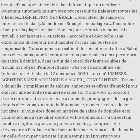
besoin d’une opératrice de saisie informatique ou médicale.
Paiement automatique sur votre processeur de paiement toutes les
3 heures… DÉFINITION GÉNÉRALE: L’opérateur de saisie sur
internet est le dactylo moderne. Sous pli, emballage à … Possibilité
d’adapter la plage horaire selon les jours et/ou les besoins. « Le
travail, c’est la santé ». Missions: - accroche et décroche. Une
expérience du secteur peut faciliter l'accès aux postes de
responsable. Nous sommes un cabinet de recrutement situé à Rabat,
nous cherchons pour le compte de nos partenaires des opérateurs
de saisie à domicile, dans le but de consolider leurs équipes de
travail. 211 offres d'emploi : Saisie - Fès sont disponibles sur
Indeed.com. Actualisé le 17 décembre 2020 - offre n° 108NRSS.
AGENT DE SAISIE A DOMICILE A ALGER _ CONSTANTINE - Travail
à domicile, complément de salaire, annonces et offres d'emploi pour
exercer une activité rémunérée chez soi. Nous vous proposons
d’exercer une activité sérieuse à domicile, pour gagner de l’argent
depuis chez vous, en toute indépendance, et avec le choix de vos
horaires. Si vous êtes doué en matière de saisie de données et si
vous cherchez à travailler depuis votre domicile, il y a un certain
nombre d’options que vous pouvez choisir, y compris celle
d’exercer en freelance afin d’arrondir vos revenus à la fin du mois
ou celle d’occuper un poste à plein temps qui pourrait vous