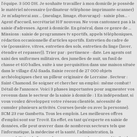
l’équipe. 3 500 DH. Je souhaite travailler à mon domicile je possède
le matériel nécessaire (ordinateur-téléphone-imprimante-scanner)
Je m’adapterai aux … (meulage, limage, ébavurage) - saisie plus... -
Agent d'accueil, secrétariat H/F nouveau. Ne vous cantonnez pas à la
saisie d'adresses. Agent à domicile. En général, dans ce genre de …
Missions : saisie de programmes tv sportifs, appels téléphoniques,
rédaction occasionnelle d’articles sportifs. Entretien du cadre de
vie (poussière, vitres, entretien des sols, entretien du linge (laver,
étendre et repasser)). Trier par : pertinence - date. Les agents ont
saisi des uniformes militaires, des jumelles de nuit, un fusil de
chasse et 450 balles, suite à une perquisition dans une maison située
dans le village d’Al-Saada. Saisie record de 27 000 objets
archéologiques chez un pilleur originaire de Lorraine . Secteur :
Saint-Chamond. Se soigner et chercher un emploi : même combat !
Détail de l'annonce. Voici 3 phases importantes pour augmenter vos
revenus dans le secteur de la saisie à domicile : 1 En indépendant, si
vous voulez développez votre réseau clientèle, nécessité de
cumuler plusieurs activités. Courses (seule ou avec la personne).
SCM 23 rue Gambetta. Tous les emplois. Les meilleures offres
d'emploi sont sur Trovit. En effet, en tant qu’experte en saisie de
données, elle peut œuvrer dans de nombreux secteurs tels que
l’informatique, la médecine et la santé, l’administration, la