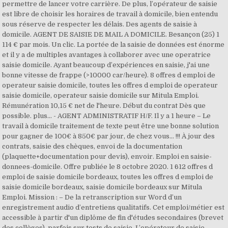
permettre de lancer votre carrière. De plus, l’opérateur de saisie
est libre de choisir les horaires de travail à domicile, bien entendu
sous réserve de respecter les délais. Des agents de saisie à
domicile. AGENT DE SAISIE DE MAIL A DOMICILE. Besançon (25) 1
114 € par mois. Un clic. La portée de la saisie de données est énorme
et il y a de multiples avantages à collaborer avec une operatrice
saisie domicile. Ayant beaucoup d’expériences en saisie, j'ai une
bonne vitesse de frappe (>10000 car/heure). 8 offres d emploi de
operateur saisie domicile, toutes les offres d emploi de operateur
saisie domicile, operateur saisie domicile sur Mitula Emploi.
Rémunération 10,15 € net de l'heure. Début du contrat Dès que
possible. plus... - AGENT ADMINISTRATIF H/F. Il y a 1 heure – Le
travail à domicile traitement de texte peut être une bonne solution
pour gagner de 100€ à 850€ par jour, de chez vous… !!! À jour des
contrats, saisie des chèques, envoi de la documentation
(plaquette+documentation pour devis), envoir. Emploi en saisie-
donnees-domicile. Offre publiée le 8 octobre 2020. 1 612 offres d
emploi de saisie domicile bordeaux, toutes les offres d emploi de
saisie domicile bordeaux, saisie domicile bordeaux sur Mitula
Emploi. Mission : – De la retranscription sur Word d’un
enregistrement audio d’entretiens qualitatifs. Cet emploi/métier est
accessible à partir d'un diplôme de fin d'études secondaires (brevet
des collèges), parfois sur tests de saisie. L’opérateur de saisie