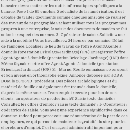
bancaire devra maîtriser les outils informatiques spécifiques à la
banque. Page 1 de 65 emplois. Spécialiste de la numérisation, il est
capable de traiter documents comme chèques ainsi que de réaliser
des travaux de reprographie.Sachant utiliser tous les programmes
propres à une entreprise, la saisie des documents demandés se fait
selon le respect des normes. 3- Opérateur de saisie. Sollicitez une
aide à la mobilité ! Vous travaillerez 24 heures par semaine. Détail
de l'annonce. Localiser le lieu de travail de l'offre Agent/Agente à
domicile (prestation Bricolage/Jardinage) (H/F) Enregistrer l'offre
Agent/Agente à domicile (prestation Bricolage/Jardinage) (H/F) dans
Mémo Signaler cette offre Agent/Agente à domicile (prestation
Bricolage/Jardinage) (H/F) 51 - Marne. Réelle connaissance en sport
et bon niveau en orthographe exigé. Annonce déposée par JOB A
DOM le 25/06/13 . précédent. Des pièces archéologiques et du
matériel de fouille ont également été trouvés dans le domicile,
d’après la même source. Team emploi recrute pour lun de ses
clients, un opérateur de production h/f. Saisie texte domicile :
Consultez les offres d'emploi 'saisie texte domicile' / 1- Operateurs /
opératrics de saisie. Vous avez une expérience significative dans ce
domaine. Indeed peut percevoir une rémunération de la part de ces
employeurs, ce qui permet de maintenir la gratuité du site pour les
chercheurs d'emploi. C’est un agent administratif important pour