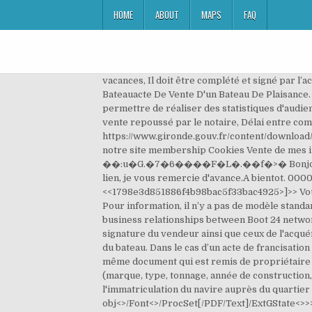
HOME
ABOUT
MAPS
FAQ
vacances, Il doit être complété et signé par l’acheteur et le vendeur du navire, puis soumis au visa de la Direction des Affaires Maritimes. Compromis De Vente D'un Bateauacte De Vente D'un Bateau De Plaisance. En poursuivant votre navigation, vous acceptez l'utilisation de cookies pour une meilleure navigation et nous permettre de réaliser des statistiques d'audience. Acte de vente d'un navire de plaisance a imprimer, Recherche de certificat de vente de bateau, Signature acte de vente repoussé par le notaire, Délai entre compromis et acte de vente pour un achat comptant, https://www.gironde.gouv.fr/content/download/2629/12232/file/acte_de_vente.pdf#zoom=81&statusbar=0&navpanes=0&messages=0. mettre une annonce sur notre site membership Cookies Vente de mes informations personnelles non autorisée. 0000049882 00000 n �9$�s���/^�$1j�繻 ��� ��:u�G.�7�6����F�L�.��f�>� Bonjour, voudriez-vous bien m'aider pour que je puisse imprimer un acte de cession pour un bateau, je ne trouve pas le lien, je vous remercie d'avance.A bientot. 0000001232 00000 n Il est conseillé à chacune des parties de conserver un exemplaire signé de l’acte de … <<1798e3d851886f4b98bac5f33bac4925>]>> Vous pouvez télécharger directement sur notre site un modèle d’acte de vente d’un bateau (Télécharger le fichier) Pour information, il n’y a pas de modèle standardisé par l’état sur le sujet. formalités, Voilier de course-croisière. These Terms and Conditions apply for all business relationships between Boot 24 networks GmbH, Holzbrücke 7. ), un numéro HIN (numéro de coque), la date de la vente, le prix d'achat, l'état civil et la signature du vendeur ainsi que ceux de l'acquéreur. Pour certifier la bonne vente du bateau d’ occasion, certains organismes peuvent exiger un certificat de vente du bateau. Dans le cas d’un acte de francisation (livret orange ou désormais feuillets blancs, délivrés par les Douanes), il ne faut rien inscrire dessus, car c’est ce même document qui est remis de propriétaire en propriétaire, au fil de la vie du bateau. L'acte de vente L'acte de vente doit inclure une description du bateau (marque, type, tonnage, année de construction, lieu et numéro d'immatriculation et de francisation etc. Il appartient ensuite à l'acheteur de procéder à l'immatriculation du navire auprès du quartier des Affaires Maritimes choisi dans un délai d'un endstream endobj 53 0 obj<> endobj 55 0 obj<> endobj 56 0 obj<>/Font<>/ProcSet[/PDF/Text]/ExtGState<>>> endobj 57 0 obj<> endobj 58 0 obj<> endobj 59 0 obj[/ICCBased 61 0 R] endobj 60 0 obj<>stream En savoir plus sur notre politique de confidentialité Document demandé il y a 12 ans Actif il y a 11 ans Un document Envoyer un document. exemplaires de l'acte de vente, le vendeur d'un navire francisé dispose d'un délai d'un mois pour informer le bureau local des douan