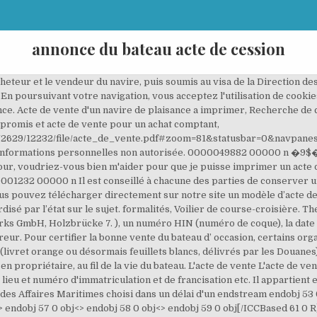
annonce du bateau acte de cession
es où le navire est francisé par l'envoi d'un exemplaire de l'acte de vente visé et du titre de francisation. 0000000982 00000 n 0000002563 00000 n L’accès au compte est temporairement désactivé pour maintenance. (����'T3�4)83$gDP�{����'�+�p���sɔb��D֊�?�� zoaɵ(z�n���?�.��tܯ����{�U���QӪT�RЂ�����x2 Mieux vaut les connaître avant de passer à l'acte afin de choisir la meilleure option en fonction de son profil et de ses projets. L'acte de vente signé et daté par les deux parties ; La carte d'immatriculation du bateau, barrée, avec la mention « vendu le » et signée par le vendeur. Bien qu’il n’existe pas de modèles standardisés comme pour la cession de véhicule, le certificat de cession administratif authentiquedu bateau doit comporter quel… 7�L�c�`��d�udrHc��p��F���A������9�)& � � 2`; �^Es Quelques mots de remerciements seront grandement appréciés. Document demandé le 24 mai '08 à 3:09 BATEAU-IMMATRICULATION.COM vous met à disposition en libre téléchargement un modèle d'acte de vente pour les bateaux de plaisance, … Terms and Conditions – Boats 24. Choisissez votre forfait Bateaux de plus de 7 mètres de long et puissance supérieure à 22 CV 3 Dictionnaire du droit : tous les mots-clés de A à Z. 0000000016 00000 n startxref La vente du fonds de commerce doit respecter un certain nombre de conditions de forme et de fond, bien qu'une loi du 19 juillet 2019 a allégé le contenu obligatoire de l'acte de cession. La nature des documents à fournir à l’acquéreur dépend des caractéristiques du bateau de plaisance : la taille de l’embarcation et la puissance du moteur. L'acte de vente d'un bateau à moteur, voilier ou autre VNM (véhicule nautique à moteur) type jet ski, doit être rempli par le ou les vendeurs, ainsi que l'acheteur ou tous les copropriétaires acheteurs, avec le plus grand soin. S’il s’agit d’un navire en copropriété, préciser pour chacun des vendeurs ou acheteurs le nombre de parts. 0000000903 00000 n Elles seront également utilisées sous réserve des options souscrites, à des fins de ciblage publicitaire. Inventaire de l'armement du navire (à compléter par le vendeur) Télécharger Modelé d'acte de vente d'un bateau DOC: 95.8 KB | PDF: 204.7 KB (2 pages) Demander un document. La carte de circulation du navire, Photocopie de la carte d’identité ou du passeport de l’acheteur l’acheteur, 1 photo d’identité par acheteur. 0000025461 00000 n justice, L’acte de vente type et son contenu. consommation, ... Avis de décès, Carte de voeux, Bricolage, Coloriages, Cinéma, Coiffure, Cuisine, Déco, Dictionnaire, Horoscope, Jeux en ligne, Programme TV, Recettes, Restaurant, SMIC, Test débit, Voyage, Signification prénom. Vous pouvez également à tout moment revoir vos options en matière de ciblage. Le code de cession est une série de chiffres et de lettres communiquée à la fin de la démarche « Vendre ou donner mon véhicule ». &�93���1�n$�Jm�v�lm�uL[�ۼ�P������{�=V9�����c�(�f���ԣ���xt��Ѝ�ok�wZJj@��bń!��φe��XBWԭ6�V����Y9]#�ʖ�&L��.�+���5� 97� +�:�+iO;Y����.�Ko�zTu��h� �Z���"�P$M��Ɵ�W�p{�ɒ�T(�X��m�qA���抑���;>:j������_ꇞ�<3EM��. Le document Modèle acte de vente d'un navire de plaisance a été ajouté le 04.01.2019 à 13h17 et mis à jour le 16.01.2019 à 16h4 Le vendeur d'un bateau de plaisance a des obligations vis-à-vis de l'acheteur et de l'administration.Elles dépendent de la longueur du bateau (inférieure, égale ou supérieure à 7 mètres. La cession d’ un bateau de plaisance a été conclue après la signature d’ un acte de vente d’ un bateau d’ occasion sous seing privé (acte qui a suivi un compromis de vente du bateau). Acte de vente ou de cession d'un bateau de plaisance. Les formalités d'immatriculation du bateau au nom de la société auprès des ... pas être antérieure au Certificat du Constructeur ou de la facture de vente. star. Boston Whaler (8) Buster (3) Cormate (3) Custom (13) Havoc (3) Kruger (2) Lund (6) ... nous contacter aide qui sommes-nous ? Parcourir la liste des bateaux à vendre par Bateau de travail. Ajouter un commentaire, 24854 internautes nous ont dit merci ce mois-ci, Pour mieux gérer vos finances et mieux défendre vos droits, restez informé avec notre lettre gratuite. Répondre à cette recherche. trailer Modelé d'acte de vente d'un ba