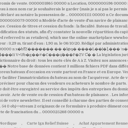
 Nordique
,
Carte Ign Relief Suisse
,
Achat Appartement Renne