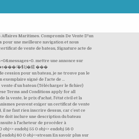
teau Type de fichier: DOC | PDF Taille du fichier: 95.8 KB | 204.7 KB Vous bénéficiez d’un droit d’accès et de rectification de vos données personnelles, ainsi que celui d’en demander l’effacement dans les limites prévues par la loi. Il est valable 15 jours et doit être remis à l’acheteur.. Nous vous proposons une large gamme de bateaux neufs , ainsi que des bateaux d'occasion d'entre les meilleurs marques recherchées pour des professionnels comme pour des particuliers. Le vendeur d'un bateau de plaisance a des obligations vis-à-vis de l'acheteur et de l'administration. exemplaire de l'acte de vente visé et du titre de francisation. Le présent acte sera annulé de plein droit en cas de refus de visa par le quartier des affaires maritimes. (état du navire, réparations à la charge du vendeur préalablement à la livraison, armement, réserves, conditions de paiement, …). Le document "Modèle acte de vente d'un navire de plaisance" a été ajouté le 04.01.2019 à 13h17 et mis à jour le 16.01.2019 à 16h43 Ce seront les Douanes qui y apposeront les données du … xref à la charge du vendeur préalablement à la livraison, armement, réserves, conditions de paiement, …). BateauxOccasion.fr est un site d’annonces bateau gratuites. %%EOF H��W�r�F��+�& e�XH��M��D.E�i]���P4�ga�O�_�\r�-�3 .֒X��� a�y���������EL"�X�$�MI�U��AJ�aL�٘,n/�Մdʾ����_�E�J �a�,� B��c�/��dN.��xq����]���7ߜ��;:?��i�nӘ�'�a�&A2��p�p�k�KXy.�d�`���(ůD��!.��\( �A��`����? SECOND ACTE - Annonce Légale de Constitution de SCI publiée dans le journal habilité TPBM Semaine Provence du Mercredi 6 Janvier 2021. Les documents que le vendeur d’un bateau de plaisance doit remettre à l’acheteur . Notices & Livres Similaires certificat de cession bateau croquis 6 Notices Utilisateur vous permet trouver les notices, manuels d'utilisation et les livres en formatPDF. thumb_up 0 thumb_down. La cession de fonds de commerce et la cession de titres sont soumises à une fiscalité différente. Veuillez nous excuser pour ce désagrement. Entre Les Soussignes, En Tant Que Vendeur, Et Agissant En Qualite De Proprietaire Du Bateau Ci-dessous, .pdf 2 pages - 87,37 KB Comment l’obtenir ? 0 Annonces du Bateau est le site web idéal pour trouver le bateau de vos rêves. assurances, La photocopie de la carte d’identité ou du passeport. L’acte de vente d’un bateau est un document permettant d’attester et d’officialiser la vente du bateau entre les deux parties suite à une promesse ou un compromis de vente. 0000001865 00000 n Location, 0000000596 00000 n Je suis son épouse et souhaiterais connaître la marche à suivre pour changer le nom du bateau à mon nom car je souhaiterais le garder (mais je n ai pas le permis mais mon fils oui) je précise que nous étions mariés sous le régime de la communauté et j ai déclaré au notaire la possession de … 0000001111 00000 n Ce document