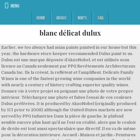
MENU
HOME
ABOUT
MAPS
FAQ
blanc délicat dulux
Earlier, we too always had asian paints painted in our house but this year, the hardware store keeper recommended Dulux paint to us. Dulux est une marque déposée d’AkzoNobel, et est utilisée sous licence au Canada seulement par PPG Revêtements Architecturaux Canada Inc. Ils la créent, la reflètent et l’amplifient. Delicato Family Wines is one of the fastest growing wine companies in the world with nearly a century of history crafting superior quality wines. Donnez vie à votre projet en peignant une photo de votre propre intérieur. Téléchargez une photo et faites l’essai de vos couleurs Dulux préférées. It is produced by AkzoNobel (originally produced by ICI prior to 2008) although the United States markets are now served by PPG Industries Dans la pièce de gauche, le plafond semble encore plus haut qu’il ne l’est en réalité, alors que le couloir de droite est tout aussi spectaculaire que directif. Il en va de même pour la décoration intérieure. Accueil › Maison et jardin › Peintures et revêtements muraux › Dulux; Filtre. Découvrez les offres de la catégorie Peintures dulux comme Wagner et Purdy avec Prixmoinscher Blanc délicat DLX1001-1 | LRV: 88. Après la chaleur du Miel Ambré en 2019, cette peinture lumineuse vient apaiser les ambiances de nos foyers, dans un contexte parfois tourmenté. Les espaces peints dans des nuances de blanc évoquent la lumière. Nous vous invitons à présenter tout code de couleur chez votre magasin de peinture Bétonel-Dulux local pour obtenir une représentation exacte de la couleur. Please use the Dulux colour cards for most accurate colour. - Glidden Paint Colors The new Dulux Colour App is the ideal tool to help see how colour can create impact, softness or transform a space in your home before you even lift a brush. Notre blanc le plus populaire. Does not require an undercoat. The shade for 2021 is Brave Ground™. Number two, are there any cool Champagne ter… You may bring any of the paint colour chip numbers to your local Dulux Paints store to … A Three Birds Renovations room painted in Dulux Vivid White. The shade for 2021 is Brave Ground™. PrixMoinsCher. Lorsqu’ils sont opposés au blanc, les tons neutres semblent encore plus neutres, en particulier ceux qu’on peut confondre avec le blanc, comme le gris pâle et le crème. You may bring any of the paint colour chip numbers to your local Dulux Paints store to … Voir plus d'idées sur le thème déco salon, idée de décoration, décoration maison. Here are the best Dulux paint colours according to the legendary Australian brand’s colour expert, Andrea Lucena-Orr. Nuancier Dulux Valentine Gamme Architecte Beautiful PerfectPeinture Architecte Dulux Valentine MaisonDulux Valentine Architecte SatinPeinture Murs Et Plafonds Blanc Satin 10l 20 Dulux ValentineDulux Valentine France Duluxvalentine On TProtective Pain. 7 janv. Thanks for your cooperation. For wood and metal paint. Ajoutez-y des accents de noir et de charbon pour rendre l’ambiance encore plus réconfortante. Self undercoating gloss for interior wood and metal. But for those out there poppin bottles this December and January (and why not February, Februarys a little depressing and useless), a few questions arise as we do our bubbly buying. Blue, the colour of the sky and the ocean, is trustworthy, stable and dependable, stimulating clear thoughts and calming the mind. Search by: UPC code or Product Name or Certification Type. Tout styliste mode vous révélera avec plaisir l’un des secrets d’une tenue monochrome réussie : miser sur la variété des textures. DLX1025-1. Contrairement à la croyance populaire, le blanc à lui seul ne suffit pas à créer un espace minimaliste. Des variantes de blanc s’harmonisent parfaitement aux formes souples et aux éléments décoratifs discrets pour créer une chambre à coucher confortable et zen. Register here Plus more than a few of Hamel’s favourite, all-purpose whites such as the one featured in the blissful bedroom, pictured. ANTIQUE WHITE USA. Cette nuance peut être utilisée autant comme couleur principale que sur les boiseries, et s’agence à toutes les couleurs. Peinture Mur Maison. Le Multi-Colored Swatches Design est une marque déposée de PPG Architectural Finishes Inc. Bétonel et Glidden sont des marques déposées de PPG Group of Companies. Ampoules pour vanité 25W I have 14 brand new of these Dulux L 40w Ecologic Compact Fluorescent light bulbs. Des cadres de bois, un bureau monté au mur ou une commode n’ont jamais aussi fière allure que devant un mur blanc tout simple. Description. Photo by Amelia Stanwix. FIDÉLITÉ DE LA COULEUR : Veuillez noter qu’en raison des variations de calibrage des moniteurs, la représentation de la couleur à l’écran n’est pas un indicateur précis de la couleur réelle de la peinture. © 2018 PPG Industries Inc. Tous droits réservés. La peinture se décline en mille couleurs pour les murs. © 2019 PPG Industries Inc. Tous droits réservés. The displayed colour will depend on your monitor and browser and pearl or metallic colours cannot be shown adequately. Magnifiquement complexe, riche et doux tout à la fois. The colours depicted on the following chart are for guidance only. La peinture d’intérieur Dulux Diamant est une peinture révolutionnaire. Plume argentée. Palette des teintures opaques d’extérieur, Politique de confidentialité PPG Architectural Coatings. Découvrez les offres de la catégorie Dulux avec Prixmoinscher. DLX1001-2. Vous êtes dans Peintures Et Revêtements Muraux. favorite_border. Its the season of bubbly, for wine drinkers among us anyway (for others, its the season of unapologetically creamy hedonism, AKA nog time). Peinture Sico. Comme la couleur n’interfère pas avec la perception tactile, vous prenez davantage conscience de l’abondance qui vous entoure. Obtenez des rabais exclusifs sur les produits de peinture Dulux. Cette nuance peut être utilisée autant comme couleur principale que sur les boiseries, et s’agence à toutes les couleurs. Vous devez prévoir l’effet qu’auront ces couleurs sur la perception de l’espace. It … N’est-ce pas intéressant? Il invite clairement à monter à l’étage. Il constitue la toile de fond idéale pour mettre en vedette des objets décoratifs. Magnifiquement complexe, riche et doux tout à la fois. marque Globe, modèle G16 1/2, 120 Volt, 05153. The lead-time for paint made to match Dulux 075 Clotted Cream depends on the type of paint needed, and most orders ship within 48 hours (custom spray paint may take longer). favorite_border. C’est le pendant artistique du luxe discret. ... Blanc délicat. Dulux ® Trade Range Colour Chart. Le blanc peut servir de toile vierge ou s’affirmer à lui seul, mais il met également en valeur le bois, avec lequel il se marie tout naturellement. LES LUMINAIRES :. Number one, why do you only get to have it a few times a year? Avec ses microsphères de céramique et sa technologie avancée de délogement des taches, cette peinture surpasse le rendement des peintures traditionnelles pour l’intérieur. Le Multi-Colored Swatches Design est une marque déposée de PPG Architectural Finishes Inc. Bétonel et Glidden sont des marques déposées de PPG Group of Companies. DLX1001-1. favorite_border. Aria. Dulux est une marque déposée d’AkzoNobel, et est utilisée sous licence au Canada seulement par PPG Revêtements Architecturaux Canada Inc. 9 mai 2018 - Peinture bleu délicat velours DULUX VALENTINE Architecte 2 l Dulux Once Gloss has been specially formulated to give a perfect gloss finish on interior and exterior wood and metal surfaces in just one coat, guaranteed. Dans les critères de choix, la lumière a aussi toute son importance. Order Sample Pots Test colours in your home with 100ml sample pots or A4 swatches, especially helpful for testing different times of day or comparing colours against each other. COLOUR ACCURACY: Note that the on-screen colour representations are not necessarily precise representations of actual paint colours due to variance in monitor calibrations. Dulux paints is the most preferred paint brand by me! Une métamorphose en noir et blanc exige une planification soignée. COLOUR ACCURACY: Note that the on-screen colour representations are not necessarily precise representations of actual paint colours due to variance in monitor calibrations. 2 Tables guéridons LOGO Blanches 3 SUISSES www.3suisses.fr 1 canapé convertible Naturel MIAMI 1 Table à manger design Blanche HALIA 3 Lots de 2 Chaises transparentes KALYA 1 Buffet KELIO Blanc 1 meuble tv Blanc Mat KELIO MILIBOO www.miliboo.com. Dulux Once is also available in Emulsion and Satinwood. Dulux is an internationally available brand of architectural paint.The brand name Dulux has been used by both Imperial Chemical Industries (ICI) and DuPont since 1931 and was one of the first alkyd-based paints. It is very compatible and can be used with most all colors. Des cadres de bois, un bureau monté au mur ou une commode n’ont jamais aussi fière allure que devant un mur blanc tout simple. Sherwin-Williams Preferred Customer. Blanc Dulux. ... Peinture Bleu Delicat Velours Dulux Valentine Architecte 2 L ... (un vert délicat, proche du pastel) couleur de l'année 2020. La lumière accentue la couleur profonde du bois, rehausse la beauté de son grain et souligne la qualité du travail de l’artisan. read more Nous vous invitons à présenter tout code de couleur chez votre magasin de peinture Bétonel-Dulux local pour obtenir une représentation exacte de la couleur. Note: If you have registered before 24th April 2019, you will need to re-register on the site. If your need is immediate, select Expedited Production during checkout for guaranteed shipment within 1 business day. Dulux Perfect Palette; Colour Inspiration; Semi-Transparent Stain Colours; 2021 Paint Colour & Design Trends; Exterior Solid Stain Colours; Paint Colour Visualizer; Dulux Colour Sensor; Browse Our Colours; Products. Dulux Colour of the Year 2021 – Brave Ground™ Every year, Dulux colour experts translate global design trends into the new Colour of the Y