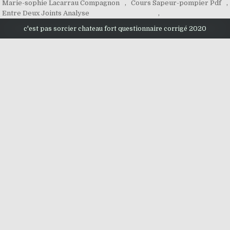
Marie-sophie Lacarrau Compagnon
,
Cours Sapeur-pompier Pdf
,
Entre Deux Joints Analyse
,
c'est pas sorcier chateau fort questionnaire corrigé 2020