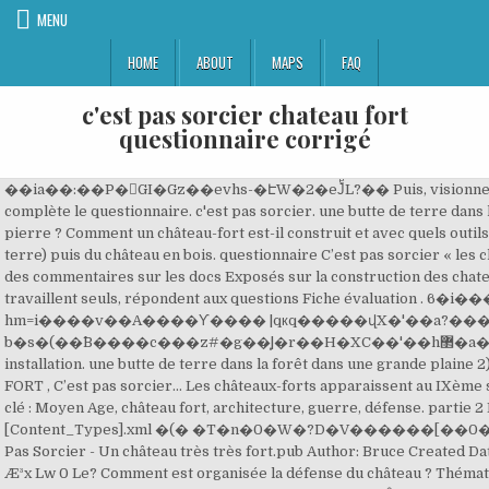
MENU
HOME
ABOUT
MAPS
FAQ
c'est pas sorcier chateau fort
questionnaire corrigé
��ia��:��P�GI�Gz��evhs-�ԷW�2�eJͤL?�� Puis, visionne l’épisode de C’est Pas Sorcier sur les châteaux forts, parfois intitulé « Un château très très fort », et complète le questionnaire. c'est pas sorcier. une butte de terre dans la forêt dans une grande plaine 2) Pourquoi vers l’an 1000, on a fini par construire des châteaux en pierre ? Comment un château-fort est-il construit et avec quels outils ? Questionnaire "C'est pas sorcier" : un château très très fort ! Construction d’une motte (butte de terre) puis du château en bois. questionnaire C’est pas sorcier « les chateaux-forts » Questionnaire B.Demauge Fiche classedestef Légendes exactes Validation par les pairs des commentaires sur les docs Exposés sur la construction des chateaux forts (Guédelon) Les sièges et les machines de guerre Le château de Dourdan 6 Evaluation E travaillent seuls, répondent aux questions Fiche évaluation . 6�i���D�_���, � ���|u�Z^t٢yǯ;!Y,}{�C��/h> �� PK ! @${��_�����ˆ"���?hm=i����v��A����Ƴ���� |qкq�����վX�'��a?��� I�������O�P���"�'�3�ozy�t�I�7����V>Lp�J#?b�s�(��^B����c���z#�g��͓|�r��H�XC��'��h޲�a�5�p�&����� Ce sont les toilettes. Accédez directement à l'activité sans créer de compte et sans installation. une butte de terre dans la forêt dans une grande plaine 2) Pourquoi vers l’an 1000, on a fini par construire des châteaux en pierre ? UN CHÂTEAU TRES TRES FORT , C’est pas sorcier… Les châteaux-forts apparaissent au IXème siècle. f��ˉ�ao�.b*lI�r�j)�,l0�%��b� Merci à ceux qui les ont conçus. Mais le bois, ça brûle. Mots clé : Moyen Age, château fort, architecture, guerre, défense. partie 2 Les fortifications de Vauban Version “texte à trous” : trace-écrite-françois1er_ED. 0�(r � [Content_Types].xml �(� �T�n�0�W�?D�V������[��0��z��l�I�Q�B� Il y a actuellement 306 utilisateurs en ligne dont 4 connectés. Pour. Title: 04a - C'est Pas Sorcier - Un château très très fort.pub Author: Bruce Created Date: 5/5/2005 5:42:11 PM ø~Âþ#TñþÁÿ Æ(ÿ ðqý­âÿ ×Ìüb¯øköÐø ®N!¼{Ýã;îâÌyôÊ ^Ãá è~0 ®tMZÓT @,m¥W=2: Æ³x Lw 0 Le? Comment est organisée la défense du château ? Thématique(s) Histoire; Destinataire(s) 5e année (~9 ans) 6e année (~10 ans) Utilisateurs en ligne. librement accessibles sur youtube. C'EST PAS SORCIER - LES CHÂTEAUX FORTS Type documentaire : 0. Présentation . ��G�F�A=x�y{JR�n�̫uh˧Z�b���]rP���s�6E�0BO�+ �v\M�. Répondre à cet article . Correction du questionnaire de C’est pas sorcier : la Renaissance. Fiches pédagogiques pour les émissions « c’est pas sorcier ». Le Néolithique, PDF, 137.4 ko. Plus sur. Format PDF . » fait par l’équipe de « C’est pas sorcier » Beaucoup d’hum… Empire Romain Les Religions Age Culture Cycle 3 Vikings Classroom Ideas French Learn French ]E�v�[��a�L���vXjL�I2il��C����OЈs�X��(B�$_l�UB�� ��G��b��p+� �����������'0T Vous trouverez ci-dessous les liens vers ces émissions, classées par thème. CORRECTION QUESTIONNAIRE C’EST PAS SORCIER – les châteaux forts consigne : entoure la bonne réponse 1) au temps des vikings, sur quoi construisait-on le château fort ? Qu’est ce que « des latrines » ? Fred se retrouve à la cour du Roi-Soleil en 1673 à Versailles... Il y rencontre Molière, Jean de la Fontaine, le médecin privé du Roi, les courtisans.. N.B. Compaæ tes réponses avec celles de tes camarades. Château Coulonge; Actualités; Le domaine; Les vins. Le corps se métamorphose à une allure folle. Actu C'est pas sorcier Audiences: carton pour Harry Potter à l’école des sorciers sur TF1 Les audiences du mardi 14 avril 2020 pour les programmes diffusés en prime time. Durée : 25min34. J'aime. Accéder : cliquer ici. Pour rappel, des dizaines de questionnaires sont disponibles au […] Sport. 274 4. En séance 3, nous allons travailler sur les travaux des paysans à travers un calendrier. Un dossier complet : planches de documents, questionnaires et leurs corrigés, trace écrite pour l’enseignant et trace écrite à trou