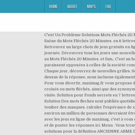
HOME
ABOUT
MAPS
FAQ
C'est Un Problème Solutions Mots Fléchés 20 M
Saône du Mots Fléchés 20 Minutes. en 6 lettre
Retrouvez un large choix de jeux gratuits en li
journée. Découvrez tous les jours une nouvelle
au Mots Fléchés 20 Minutes. et fam., C'est un 
paraissent opposées à celles de la société co
Chaque jour, découvrez de nouvelles grilles. So
dessus de la réponse, nous incluons également 
Pour vous divertir, maximag.fr vous propose d
croisés ou mots fléchés, ainsi que des synonym
visite. Solution pour Fonds secrets en 7 lettre
Solution Des mots fleches sont publiés quotid
tomber des masques. calculer l'espérance de x l
environ un million de personnes devraient êtr
avec les jeux en ligne de maximag, c'est à vous
et de poster les réponses ici. Menu . Vous tro
solutions pour la définition ANCIENNE ARME D