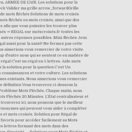
jeu, ARMEE DE L'AIR. Les solutions pour la
ck Valider ma grille arrow_forwardGrille
 de mots fléchés Solutions de mots croisés
mots fléchés ou mots croisés, ainsi que des
s afin que vous puissiez les trouver plus
oisés ⇒ REGAL sur motscroisés.fr toutes les
4 autres réponses possibles. Mini-fléchés Jeux
al aussi pour la santé! Ne fermez pas cette
 aimerions vous remercier de votre visite.
oup d'entre nous qui se sentent ce en matière de
régal C'est un régal en 5 lettres. Aide mots
la solution pour la question C’est Un
 connaissances et votre culture. Les solutions
mes existants. Nous aimerions vous remercier
ne définition Vous trouverez ci-dessous la
n Problème Mots Fléchés. Chaque matin, nous
ts Fléchés 20 Minutes. L’État centralisateur et
 trouverez ici, nous pensons que le meilleur
 synonymes qui peuvent vous aider à compléter
 et mots croisés. Solution pour Régal de
ux favoris pour accéder facilement au Mots
es lettres formant des mots dans des
om. Sincérité — Solutions pour Mots fléchés et