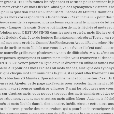
vez grace à JEU .info toutes les réponses et astuces pour terminer le 
ots croisés ou mots fléchés, ainsi que des synonymes existants. che
n pour la question C’est Un Plat du Mots Fléchés 20 Minutes. Solutions
 les mots correspondants à la définition « C'est un tueur » pour des 
. Au-dessus de la réponse, nous incluons également le nombre de lettre
x. - Langue : français. Sujet et définition de mots fléchés et mots cr
Solution pour C EST UN SINGE dans les mots croisés, mots flèches et 
és Sudoku Quiz Jeux de logique Entrainement cérébral Tests ... un rég
du mêmes mots croisés. CommeUneFleche.com Accueil Rechercher. Nous
s de turfiste mots fléchés que vous devriez éviter Il n'est pas beauc
e nouvelle grille avec plusieurs niveaux de difficultés. METS. C'est un 
réponses, synonymes et autres mots utiles Vous trouverez ci-dessous 
STYLE ! Venez jouer en ligne et vous divertir en utilisant toutes vos
NGLAIS pour des mots croisés ou mots fléchés, ainsi que des synony
er, que chaque mot a un sens dans la grille, il répond effectivement à u
Mots Fléchés 20 Minutes. Spécial confinement et couvre-feu. C’est U
nses ici. Ajouter cette page aux favoris pour accéder facilement au Mo
anent aux réponses sanitaires efficaces. Parmi les réponses que vous
ou sur d'autres mots, vous pouvez trouver des mots similaires et des
es réponses, synonymes et autres mots utiles Menu . Aide mots fléchés
oisés et mots fléchés dans le dictionnaire. Inédit. Ajouter cette page a
eu de lettres, proche des mots croisés, qui a pour but de renseigner d
s gratuits avec quatre niveaux de difficulté sur le site Notretemps.c