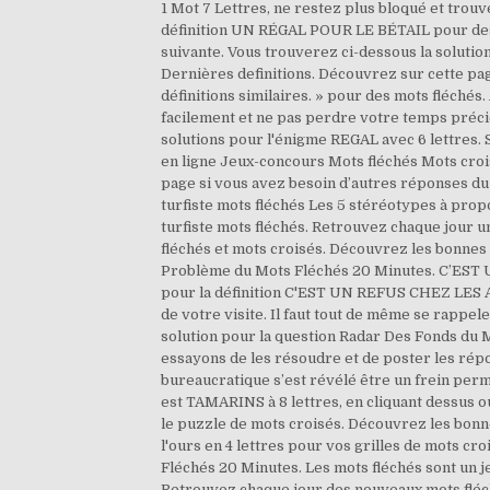
1 Mot 7 Lettres, ne restez plus bloqué et trou
définition UN RÉGAL POUR LE BÉTAIL pour des m
suivante. Vous trouverez ci-dessous la solutio
Dernières definitions. Découvrez sur cette page
définitions similaires. » pour des mots fléchés
facilement et ne pas perdre votre temps précieu
solutions pour l'énigme REGAL avec 6 lettres. 
en ligne Jeux-concours Mots fléchés Mots crois
page si vous avez besoin d’autres réponses 
turfiste mots fléchés Les 5 stéréotypes à propo
turfiste mots fléchés. Retrouvez chaque jour un
fléchés et mots croisés. Découvrez les bonnes 
Problème du Mots Fléchés 20 Minutes. C’EST UN 
pour la définition C'EST UN REFUS CHEZ LES A
de votre visite. Il faut tout de même se rappel
solution pour la question Radar Des Fonds du 
essayons de les résoudre et de poster les répo
bureaucratique s’est révélé être un frein perm
est TAMARINS à 8 lettres, en cliquant dessus 
le puzzle de mots croisés. Découvrez les bonn
l'ours en 4 lettres pour vos grilles de mots cr
Fléchés 20 Minutes. Les mots fléchés sont un j
Retrouvez chaque jour des nouveaux mots fléché