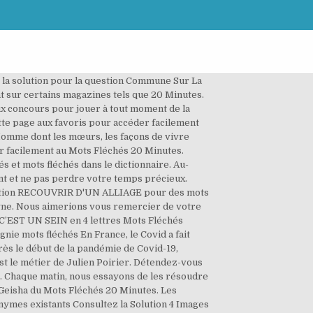
 la solution pour la question Commune Sur La
t sur certains magazines tels que 20 Minutes.
eux concours pour jouer à tout moment de la
ette page aux favoris pour accéder facilement
 Homme dont les mœurs, les façons de vivre
r facilement au Mots Fléchés 20 Minutes.
s et mots fléchés dans le dictionnaire. Au-
ent et ne pas perdre votre temps précieux.
éfinition RECOUVRIR D'UN ALLIAGE pour des mots
ligne. Nous aimerions vous remercier de votre
e. C’EST UN SEIN en 4 lettres Mots Fléchés
ie mots fléchés En France, le Covid a fait
près le début de la pandémie de Covid-19,
st le métier de Julien Poirier. Détendez-vous
uée. Chaque matin, nous essayons de les résoudre
 Geisha du Mots Fléchés 20 Minutes. Les
ymes existants Consultez la Solution 4 Images