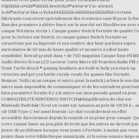
¨éã§ããããã«å¤ããã®ãããããã ãswitchçã®æä½æ¹æ³ç´¹ä» æ¦éæä½
â»ãã®æä½æ¹æ³ã¯ãæ»ç¥ç­ãæ¨å¥¨ãã¦ãããã«ãã¼ãã­ãåæã¨ãã¦ãã¾ãã Certains
fabricants conçoivent spécialement des écouteurs sans fil pour la Swi
lâun des premiers à sâêtre lancé sur le marché est SteelSeries avec
casque Wireless Arctis 1. Casque gamer Switch Fortnite de qualité C
pour la victoire sur Switch, ce casque gamer Switch Fortnite se
caractérise par sa légèreté et son confort, des haut-parleurs supra-
auriculaires de 50 mm de haute qualité et un micro à rabat haute
sensibilité. Retrait gratuit dans + de 700 magasins Casque Sans Fil M
Audio Stéréo Écran LCD Lecteur Carte Micro SD Fonction Radio FM 
Yonis Turtle Beach ® gaming headsets are built to help you stack up
victories and get you battle royale-ready for games like Fortnite.
Bonjour, Voilà j ai un casque et micro pour la switch j ai bien le son da
micro mais impossible de communiquer et de les entendres pourtant 
bien paramétré fornite il y a le micro sur mon pseudo quand on joue.
COMPATIBILITÉ NINTENDO SWITCHâ¢Simplification du chat sur
Nintendo Switchâ¢ ! Il est en vente sur Amazon au prix de 119,94 â¬, 
clé USB Type-C est aussi fournie. Le chat vocal devient en effet
accessible directement depuis la console et sa prise pour casque. Qu
votre casque fasse un peu plus de bruit que les autres ne devrait pas
poser de problèmes lorsque vous jouez à Fortnite, à moins que vous
jouiez dans votre bibliothèque municipale, et la scène sonore large e