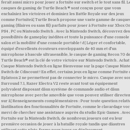
ferait aussi micro pour jouer a fortnite sur switch et le tout sans fil. L
casques de gaming de Turtle Beach ® sont conçus pour que vous
enchaîniez les victoires et dominiez les Battle Royale sur des jeux
comme Fortniteâ¦ Turtle Beach propose une vaste gamme de casque
gaming (filaires ou sans fil) parfaits pour jouer à Fortnite sur Xbox O
PS4 , PC ou Nintendo Switch . Avec la Nintendo Switch, découvrez de
possibilités de gameplay inédites et toute la puissance d'une console
salon et la mobilité d'une console portable ! ð¦ Léger et confortable,
équipé d'excellents écouteurs enveloppants de 40 mm et d'un
microphone à bascule ultrasensible, le casque de gaming Recon 70 d
Turtle Beach® est la clé de votre victoire sur Nintendo Switch . Achat
Casque Nintendo Switch en ligne Bienvenue sur la page Casque Nint
Switch de Cdiscount ! En effet, certains jeux en ligne comme Fortnite 
Splatoon 2 ne permettent pas de connecter le micro. Casque avec so
Surround 7.1, Razer Electra V2 reste avant tout un équipement
polyvalent disposant dâun système de commande audio et dâun
microphone avec perche amovible que vous pouvez utiliser directe
sur â¦ Renseignements complémentaires : Pour toute question relati
lâutilisation des fonctionnalités de Fortnite, comme le clavardage voc
merci de chercher une assistance auprès du studio Epic Games . Ave
Fortnite sur la Nintendo Switch, de nombreux joueurs ont eu leur
première occasion de jouer à la bataille royale tandis que dâautres
utilisent cette plate-forme pour jouer en déplacement.