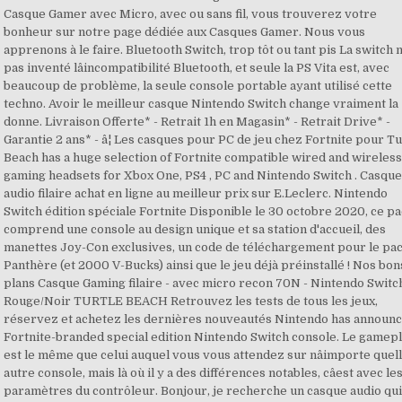
Casque Gamer avec Micro, avec ou sans fil, vous trouverez votre
bonheur sur notre page dédiée aux Casques Gamer. Nous vous
apprenons à le faire. Bluetooth Switch, trop tôt ou tant pis La switch nâ
pas inventé lâincompatibilité Bluetooth, et seule la PS Vita est, avec
beaucoup de problème, la seule console portable ayant utilisé cette
techno. Avoir le meilleur casque Nintendo Switch change vraiment la
donne. Livraison Offerte* - Retrait 1h en Magasin* - Retrait Drive* -
Garantie 2 ans* - â¦ Les casques pour PC de jeu chez Fortnite pour Tu
Beach has a huge selection of Fortnite compatible wired and wireles
gaming headsets for Xbox One, PS4 , PC and Nintendo Switch . Casqu
audio filaire achat en ligne au meilleur prix sur E.Leclerc. Nintendo
Switch édition spéciale Fortnite Disponible le 30 octobre 2020, ce p
comprend une console au design unique et sa station d'accueil, des
manettes Joy-Con exclusives, un code de téléchargement pour le pa
Panthère (et 2000 V-Bucks) ainsi que le jeu déjà préinstallé ! Nos bon
plans Casque Gaming filaire - avec micro recon 70N - Nintendo Switch
Rouge/Noir TURTLE BEACH Retrouvez les tests de tous les jeux,
réservez et achetez les dernières nouveautés Nintendo has announc
Fortnite-branded special edition Nintendo Switch console. Le gamep
est le même que celui auquel vous vous attendez sur nâimporte quel
autre console, mais là où il y a des différences notables, câest avec le
paramètres du contrôleur. Bonjour, je recherche un casque audio qu