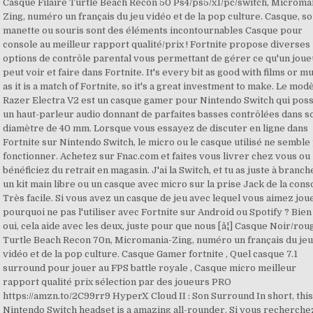
Casque Filaire Turtle Beach Recon 50 Ps4/ps5/x1/pc/switch, Microma
Zing, numéro un français du jeu vidéo et de la pop culture. Casque, s
manette ou souris sont des éléments incontournables Casque pour
console au meilleur rapport qualité/prix ! Fortnite propose diverses
options de contrôle parental vous permettant de gérer ce qu'un jou
peut voir et faire dans Fortnite. It's every bit as good with films or m
as it is a match of Fortnite, so it's a great investment to make. Le mod
Razer Electra V2 est un casque gamer pour Nintendo Switch qui pos
un haut-parleur audio donnant de parfaites basses contrôlées dans s
diamètre de 40 mm. Lorsque vous essayez de discuter en ligne dans
Fortnite sur Nintendo Switch, le micro ou le casque utilisé ne semble
fonctionner. Achetez sur Fnac.com et faites vous livrer chez vous ou
bénéficiez du retrait en magasin. J'ai la Switch, et tu as juste à branch
un kit main libre ou un casque avec micro sur la prise Jack de la cons
Très facile. Si vous avez un casque de jeu avec lequel vous aimez jou
pourquoi ne pas l'utiliser avec Fortnite sur Android ou Spotify ? Bien
oui, cela aide avec les deux, juste pour que nous [â¦] Casque Noir/rou
Turtle Beach Recon 70n, Micromania-Zing, numéro un français du je
vidéo et de la pop culture. Casque Gamer fortnite , Quel casque 7.1
surround pour jouer au FPS battle royale , Casque micro meilleur
rapport qualité prix sélection par des joueurs PRO
https://amzn.to/2C99rr9 HyperX Cloud II : Son Surround In short, thi
Nintendo Switch headset is a amazing all-rounder. Si vous recherche