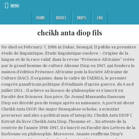
MENU
HOME
ABOUT
MAPS
FAQ
cheikh anta diop fils
He died on February 7, 1986 in Dakar, Senegal. Il publie sa première étude de linguistique, Étude linguistique ouolove – Origine de la langue et de la race valaf, dans la revue “Présence Africaine” créée par le grand homme de culture Alioune Diop en 1947, qui fondera la maison d’édition Présence Africaine puis la Société Africaine de Culture (SAC). Il organise, dans le cadre de l’AERDA, le premier congrès panafricain politique d’étudiants d’après-guerre, du 4 au 8 juillet 1951. : Il achève sa licence de philosophie et s’inscrit en Faculté des Sciences. Son père, (le Jeune) Massamba Sassoum Diop est décédé peu de temps après sa naissance. A portrait about Cheikh Anta DIOP, the major Senegalese scholar, a scientist precursor and also a political man of integrity. Cheikh Anta DIOP ( Extrait du livre Cheikh Anta Diop, l'homme et … En attente de la rentrée de l’année 1946-1947, il s’inscrit en Faculté des Lettres de la Sorbonne en philosophie. Moreover, Asante reaffirms Diop's towering position as a founding figure in African-centered scholarship and his expansive and enduring influence in the world African community. Cheikh Anta Diop (1923-1986). 1949 : Il fait inscrire sur les registres de la Sorbonne le sujet de thèse de doctorat ès-Lettres qu’il se propose de traiter, sous la direction du professeur Gaston Bachelard, et qui s’intitule “L’avenir culturel de la pensée africaine“. Amadou Mahtar M’Bow en deviendra quelques années plus tard le président. Diop's two books, Nations negres et culture and Anteriorite des civilizations negres, which have profoundly influenced thinking about Africa around the world. Cheikh Anta était l'un des frère cadets de Cheikh Ahmadou Bamba ( 1851-1927), le fondateur de la confrérie musulmane Mouride au Sénégal, qui créa aussi la ville sainte de Touba. Genre: … These were the headlines,the day after Cheikh Anta Diop's death on February 7, 1986. Quatre fils naîtront de cette union. The African Origin of Civilization: Myth or Reality by Cheikh Anta Diop, Mercer Cook … est né le 29 décembre 1923 dans le village de. Pour cette étudiante en histoire, c’est tout un symbole : « C’est une fierté d’avoir un leader, Cheikh Anta Diop, qui nous a permis vraiment de regarder plus loin, surtout sur la science. Professor Cheikh Anta Diop is one of the truly multi-discipline scholars of African history and prehistory. Cheikh Anta Diop (29 December 1923 – 7 February 1986) was a Senegalese historian, anthropologist, physicist, and politician who studied the human race's origins and pre-colonial African culture.Though Diop is sometimes referred to as an Afrocentrist, he predates the concept and thus was not himself an Afrocentric scholar.However, Diop thought, as it is called, is paradigmatic to Afrocentricity. Cheikh Anta Diop décède le 7 février 1986 ; il repose, selon sa volonté, à Caytou, auprès de son grand-père (le Grand) Massamba Sassoum Diop, fondateur du village. Cheikh Anta Diop (with the placard) and his wife Louise Marie (in the right), demonstrating in Paris for African politicians' release 50s During his student days, Cheikh Anta Diop was an avid political activist. 1927 – 1937 : A l’âge de quatre-cinq ans il est envoyé à l’école coranique. Sa mère, Magatte Diop, vécut jusqu'en 1984. En 1937, il obtient son certificat d’études primaires. , également organisée par l’Association des Étudiants africains de Paris. December 29 , 1923 – February, 7, 1986. La, Download Best WordPress Themes Free Download, Concours CREM – Les dispositions fondamentales à savoir avant, pendant et après le concours, Présentation de l’Ecole doctorale de l’Université de Ziguinchor, Bourses d'études en Allemagne pour les étudiants sénégalais, C'est officiel : Les vacances sont prolongées jusqu'au 04 Mai 2020, Liste de toutes les offres d’emplois disponibles jusqu’au mois d’août, Appel à candidatures pour le Master en Population, Développement et Santé de la Reproduction, Corrections des épreuves de 2nd tour du Bac 2020, Bac 2020 : Toutes les épreuves du 2nd tour, Epreuves du Bac + Corrections de 2010 à 2020 (Toutes les séries), Bac 2020 : Correction des épreuves du 1er Groupe (Toutes les Séries), Annale des anciennes épreuves du Bac 2015 – Toutes les séries (En PDF), Calendrier Général de tous les concours ouverts en 2021, Exemple de Demande Manuscrite pour une Bourse, UADB: Appel à Candidature Licence en Ingénierie Ecologique et Management Environnemental, ISFAR: Appel à Candidature Master Développement Agricole et Rurale, ISFAR: Appel à Candidature pour un Master Gestion des Aires Protégées et de la Faune, ISFAR: Appel à Candidature Licence Professionnelle Conseil Agricole et Rurale, Recrutement d’étudiants en Licence 3 informatique pour 2020-2021, Le Maroc offre 150 bourses de formations aux bacheliers 2020. Cheikh Anta Diop University (French: Université Cheikh Anta Diop or UCAD), also known as the University of Dakar, is a university in Dakar, Senegal.It is named after the Senegalese physicist, historian and anthropologist Cheikh Anta Diop and has an enrollment of over 60,000. 1950 : Il obtient les deux certificats de chimie : chimie générale et chimie appliquée. La même année, Cheikh Anta Diop publie, dans un numéro spécial de la revue “Le Musée Vivant“, un article intitulé Quand pourra-t-on parler d’une renaissance africaine ? Dr Cheikh Anta Diop est né le 29 décembre 1923 dans le village de Caytou situé dans la région de Diourbel (en pays Baol-Cayor), près de la ville de Bambey à environ 150 km de Dakar, au Sénégal. Il prend la décision d’intégrer en juillet 1950 le, Un enseignement est-il possible en Afrique dans la langue maternelle, Nécessité et possibilité d’un enseignement dans la langue maternelle en Afrique, Les fondements culturels d’une civilisation africaine moderne, : Inscription sur les registres de la faculté de son sujet de thèse secondaire, L’origine du wolof et du peuple qui parle cette langue. Conçu par Sunucode, Cliquez ici pour accéder à toutes les offres d'emplis et de stages actuellement disponibles au Sénégal. Cheikh Anta Diop est né le 29 décembre 1923 dans le village de Caytou situé dans la région de Diourbel (en pays Baol-Cayor), près de la ville de Bambey à environ 150 km de Dakar, au Sénégal. Il prend la décision d’intégrer en juillet 1950 le RDA (Rassemblement Démocratique Africain) alors dirigé par Félix Houphouët-Boigny, tout en rappelant fermement à la direction du RDA son devoir de ne pas faillir à sa mission historique : celle d’une véritable libération du continent africain. Cheikh Anta Diop was a Senegalese historian, anthropologist, physicist, and politician who studied … Senegal / France, 2016, Documentary, 1hr34. Quatre fils naîtront de cette union. 1946 : Arrivée à Paris au cours de l’année 1946. Retour au Sénégal pendant l’hivernage (juillet-août) de l’année 1950. Sa mère, Magatte Diop, vécut jusqu'en 1984. 1948 : Il achève sa licence de philosophie et s’inscrit en Faculté des Sciences. À l'âge de quatre ans ou cinq Cheikh Anta est d'abord envoyé à l'école coranique à Koki. Cheikh Anta Diop épousera en 1953, à Paris, une Française. 14 day loan required to access EPUB and PDF files. — “Nécessité et possibilité d’un enseignement dans la langue maternelle en Afrique“. Cheikh Anta Diop était tout autant historien, anthropologue, et physicien : par son approche multidisciplinaire, il a tenté de retracer les origines africaines de la civilisation Egyptio-Nubienne. Cheikh Anta Diop was born on December 29, 1923 in Diourbel, Senegal. DR. L e 7 février 1986, vers 15 heures, Cheikh Anta Diop pousse son dernier soupir chez lui, à Dakar. Il s'est attaché sa vie durant à montrer l'apport de l'Afrique et en particulier de l'Afrique noire à la culture et à la civilisation mondiale. — “L’origine du wolof et du peuple qui parle cette langue“, organisée à Paris au Musée de l’Homme par la Société des Africanistes, dont le secrétaire général est à l’époque Marcel Griaule. He was an early African centered scholar before the term (if not the concept) of Afrocentricity was even born. 1947 : Cheikh Anta Diop poursuit, parallèlement à ses études, ses recherches linguistiques sur le wolof et le sérère, langues parlées au Sénégal. en partie consacré à la question de l’utilisation et du développement des langues africaines, et dans lequel Cheikh Anta Diop propose pour la première fois de bâtir les humanités africaines à partir de l’Égypte ancienne. Cheikh Anta Diop décède le 7 février 1986 ; il repose, selon sa volonté, à Caytou, auprès de son grand-père (le Grand) Massamba Sassoum Diop, fondateur du village. Verified Purchase. Il publie sa première étude de linguistique, : Il fait inscrire sur les registres de la Sorbonne le sujet de thèse de doctorat ès-Lettres qu’il se propose de traiter, sous la direction du professeur Gaston Bachelard, et qui s’intitule. Son père, (le Jeune) Massamba Sassoum Diop est décédé peu de temps après sa naissance. Il est ensuite scolarisé à l’école française : : Cheikh Anta Diop poursuit, parallèlement à ses études, ses recherches linguistiques sur le wolof et le sérère, langues parlées au Sénégal. Au cours de ce même séjour, il propose, avec des notables, dans une lettre adressée aux autorités de l’AOF (Afrique Occidentale Française), un plan de reboisement du pays afin de faire face au danger de la sécheresse. Cheikh Anta DIOP était un anthropologue, historien et homme politique sénégalais qui a su laisser une empreinte aux africains et qui les exhorte à s’armer de science jusqu’aux dents pour arracher des mains des usurpateurs, leur patrimoine culturel . Reviewed in the United States on June 8, 2015. Cheikh Anta Diop épousera en 1953, à Paris, une Française, Louise Marie Maes, diplômée d’Études supérieures en Histoire et Géographie. Il entre en relation avec. J.-C, Egypte -- Civilisation -- Jusqu'a 332 av. Il a par ailleurs publié une biographie de son père. station18.cebu Cheikh Anta Diop est né le 29 décembre 1923 dans le village