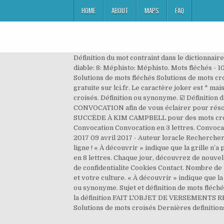
HOME
ABOUT
MAPS
FAQ
Définition du mot contraint dans le dictionnaire 
diable: 8: Méphisto: Méphisto. Mots fléchés - 
Solutions de mots fléchés Solutions de mots cr
gratuite sur lci.fr. Le caractère joker est * 
croisés. Définition ou synonyme. ☑️ Définition 
CONVOCATION afin de vous éclairer pour réso
SUCCÈDE À KIM CAMPBELL pour des mots croisés
Convocation Convocation en 3 lettres. Convocati
2017 09 avril 2017 - Auteur loracle Rechercher.
ligne ! « À découvrir » indique que la grille n’a
en 8 lettres. Chaque jour, découvrez de nouve
de confidentialite Cookies Contact. Nombre de l
et votre culture. « À découvrir » indique que la
ou synonyme. Sujet et définition de mots fléc
la définition FAIT L'OBJET DE VERSEMENTS RÉG
Solutions de mots croisés Dernières definitions