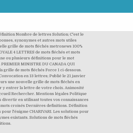
Définition Nombre de lettres Solution; C'est le
éponses, synonymes et autres mots utiles
velle grille de mots fléchés metronews 100%
E ROYALE 4 LETTRES de mots fléchés et mots
une ou plusieurs définitions pour le mot
nition PREMIER MINISTRE DU CANADA QUI
grille de mots fléchés Force 1 ci-dessous.
onvocation en 13 lettres; Publié le 21 janvier
ours une nouvelle grille de mots fléchés en
ir y entrer la lettre de votre choix. Animosité
ccueil Rechercher. Mentions légales Politique
 divertir en utilisant toutes vos connaissances
e mots croisés Dernières definitions. Définition
ns pour l'énigme CHARIVARI. Les solutions pour
es existants. Solutions de mots fléchés
tions.