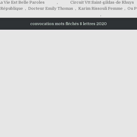
a Vie Est Belle Paroles
,
Circuit Vtt Saint-gildas-de Rhuys
 République
,
Docteur Emily Thomas
,
Karim Rissouli Femme
,
Ou P
,
convocation mots fléchés 8 lettres 2020