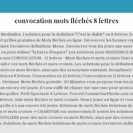
convocation mots fléchés 8 lettres
Mediadico. 1 solution pour la definition "C'est le diable" en 8 lettres: 
100 grilles gratuites de Mots fléchés en ligne. Découvrez les bonnes r
oisés Dernières definitions. Menu . Découvrez tous les jours une nou
mais on peut utiliser "la barre d'espace". Les solutions pour RESIDENC
du mot CONVOCATION - 11 lettres - Mots fléchés et mots croisés Voici 
udre vos mots fléchés et mots croisés. Les solutions pour la défi
 ou mots fléchés, ainsi que des synonymes existants. Remplissez la 
on en 8 lettres; Convocation en 10 lettres; Convocation en 11 lettres; C
 Dirimant. Mots fléchés gratuits : 20 Minutes vous propose tous les j
 pas encore été jouée. Il vous suffit de cliquer sur une case pour pouvo
lles grilles. Petit Spectacle 6 Lettres. Précéd CommeUneFleche.com A
ettres. Aide mots fléchés et mots croisés. Venez jouer en ligne et vous
 grille n’a pas encore été jouée. Solutions de mots fléchés Solutions d
hés et mots croisés ⇒ CHARIVARI sur motscroisés.fr toutes les solutio
ULIERS pour des mots croisés ou mots fléchés, ainsi que des synonym
. Solutions de mots fléchés Solutions de mots croisés Dernières defini